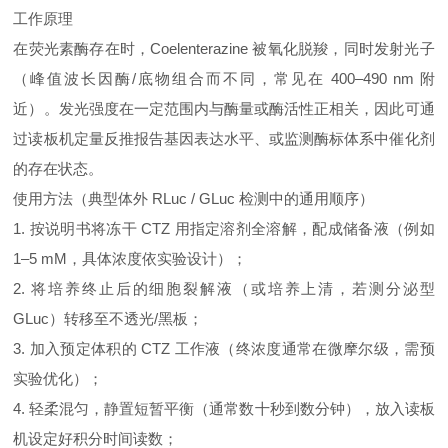
工作原理
在荧光素酶存在时，Coelenterazine 被氧化脱羧，同时发射光子
（峰值波长因酶/底物组合而不同，常见在 400–490 nm 附
近）。发光强度在一定范围内与酶量或酶活性正相关，因此可通
过读板机定量反推报告基因表达水平、或监测酶标体系中催化剂
的存在状态。
使用方法（典型体外 RLuc / GLuc 检测中的通用顺序）
1. 按说明书将冻干 CTZ 用指定溶剂全溶解，配成储备液（例如
1–5 mM，具体浓度依实验设计）；
2. 将培养终止后的细胞裂解液（或培养上清，若测分泌型
GLuc）转移至不透光/黑板；
3. 加入预定体积的 CTZ 工作液（终浓度通常在微摩尔级，需预
实验优化）；
4. 轻柔混匀，静置短暂平衡（通常数十秒到数分钟），放入读板
机设定好积分时间读数；