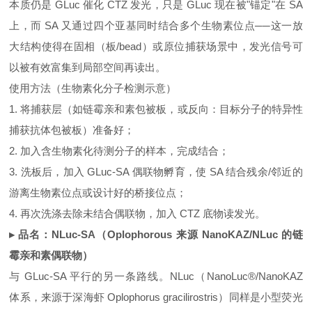
本质仍是 GLuc 催化 CTZ 发光，只是 GLuc 现在被"锚定"在 SA
上，而 SA 又通过四个亚基同时结合多个生物素位点──这一放
大结构使得在固相（板/bead）或原位捕获场景中，发光信号可
以被有效富集到局部空间再读出。
使用方法（生物素化分子检测示意）
1. 将捕获层（如链霉亲和素包被板，或反向：目标分子的特异性
捕获抗体包被板）准备好；
2. 加入含生物素化待测分子的样本，完成结合；
3. 洗板后，加入 GLuc‑SA 偶联物孵育，使 SA 结合残余/邻近的
游离生物素位点或设计好的桥接位点；
4. 再次洗涤去除未结合偶联物，加入 CTZ 底物读发光。
▸ 品名：NLuc‑SA（Oplophorous 来源 NanoKAZ/NLuc 的链
霉亲和素偶联物）
与 GLuc‑SA 平行的另一条路线。NLuc（NanoLuc®/NanoKAZ
体系，来源于深海虾 Oplophorus gracilirostris）同样是小型荧光