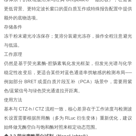
更低背景、更特定波长窗口的蛋白质互作或特殊报告配置中提供
额外的底物选项。
存储条件
冻干粉末避光冷冻保存；复溶分装避光冻存，操作全程注意避光
与低温。
工作原理
仍然是基于荧光素酶‑腔肠素氧化发光框架，但发光光谱与化学
稳定性改变后，更适合某些对蓝色通道串扰敏感的检测布局──
例如部分 BRET 或蛋白质片段互补（PCA）场景中，需要用紫
色/蓝紫信号与绿色荧光通道拉开距离。
使用方法
基本与 CTZ‑h / CTZ 流程一致，核心差异在于工作浓度与检测波
长设置需要根据所用酶（多为 RLuc 衍生变体）重新优化，建议
始终做无酶空白与饱和酶对照来框定动态范围。