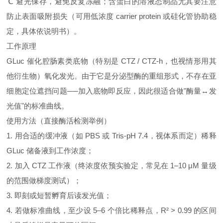
℃ 避光保存，避免反复冻融；含蛋白的溶液态制品尤其要注意
防止表面吸附损失（可用低浓度 carrier protein 或硅化管协助稳
定，具体依说明书）。
工作原理
GLuc 催化腔肠素类底物（特别是 CTZ / CTZ‑h，也视情形用其
他衍生物）氧化发光。由于它是分泌型酶的重组形式，不存在亚
细胞定位遮挡问题──加入底物即反应，因此很适合做"酶量↔发
光值"的标准曲线。
使用方法（直接酶活检测举例）
1. 用合适的缓冲液（如 PBS 或 Tris‑pH 7.4，视体系而定）稀释
GLuc 储备液到工作浓度；
2. 加入 CTZ 工作液（终浓度依预实验定，常见在 1–10 µM 量级
的范围做梯度测试）；
3. 即刻或短暂孵育后读发光值；
4. 若做标准曲线，至少设 5–6 个倍比稀释点，R² > 0.99 的区间