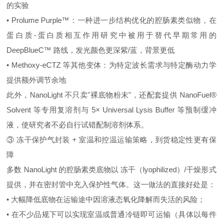
的实验
• Prolume Purple™：一种进一步结构优化的腔肠素类似物，在
蛋白质‑蛋白质相互作用研究中被用于替代早期常用的
DeepBlueC™ 路线，发光颜色更深紫/蓝，背景更低
• Methoxy‑eCTZ 等其他变体：为特定波长需求与特定酶动力学
提供额外调节余地
此外，NanoLight 不只卖"裸底物粉末"，还配套提供 NanoFuel®
Solvent 等专用复溶剂与 5× Universal Lysis Buffer 等预制缓冲
液，使研究者不必自行试错配制溶剂体系。
③ 冻干保护气封装 + 室温和控温运输策略，到货稳定性更有保
障
多数 NanoLight 的腔肠素类底物以 冻干（lyophilized）/干燥形式
提供，并在密封管中充入保护性气体。这一做法的直接好处是：
• 大幅降低底物在运输途中因溶液态氧化降解而失活的风险；
• 在不少品规下可以实现室温或普通冷链即可运输（具体以每件