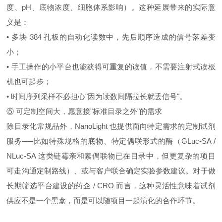
度、pH、底物浓度、细胞体系影响）。这种延展带来的实际意
义是：
• 多块 384 孔板的自动化读数中，先后顺序造成的信号落差变
小；
• 手工操作的小平台也能获得可重复的读值，不需要注射式读板
机也可起步；
• 时间序列采样不必担心"因为读数间隔拉长就丢信号"。
⑤ 可定制空间大，愿意接"标准目录之外"的需求
除目录化常规品外，NanoLight 也提供面向特定需求的定制试剂
服务──比如特殊规格的底物、特定偶联形式的酶（GLuc‑SA /
NLuc‑SA 这类链霉亲和素偶联物已在目录中，但更复杂的项目
可走沟通定制路线）、或与客户联合确定实验参数建议。对于做
长期筛选平台建设的药企 / CRO 而言，这种灵活性意味着试剂
供应不是一个黑盒，而是可以随项目一起演化的合作环节。