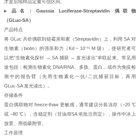
才是后续样品定量可信区间。
▸ 品名：Gaussia Luciferase‑Streptavidin 偶联物
（GLuc‑SA）
产品特点
将 GLuc 共价偶联到链霉亲和素（Streptavidin）上，利用 SA 对
生物素（biotin）的强亲和力（Kd ~ 10⁻¹⁵ M 级），使研究者可
以把"生物素化探针 → SA 捕获 → 发光读出"串联起来。常见用
途包括：检测生物素化 DNA/RNA、多肽、蛋白，或作为免疫检
测中的报告臂（先用生物素化一抗/二抗捕获目标，再用
GLuc‑SA 发光读出）。
存储条件
蛋白偶联物对 freeze‑thaw 更敏感，通常建议分装冻存（–20 ℃
或 –80 ℃），含稳定剂（甘油/BSA 依批注而定），操作中冰上
放置、用低吸附管。
工作原理