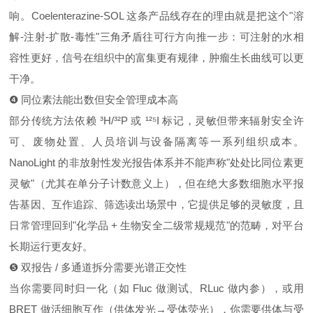
响。Coelenterazine‑SOL 这条产品线存在的理由就是把这个"溶
解‑注射‑扩散‑毒性"三角矛盾往可行方向推一步：可注射的水相
容性更好，信号在组织中的富集更有规律，肿瘤生长曲线可以更
干净。
❹ 同位素法能出数但安全管理成本高
部分传统方法依赖 ³H/³²P 或 ¹²⁵I 标记，灵敏但带来辐射安全许
可、废物处置、人员培训与设备隔离等一系列组织成本。
NanoLight 的非放射性发光报告体系并不能声称"处处比同位素更
灵敏"（尤其在单分子计数意义上），但在绝大多数细胞水平报
告基因、互作追踪、筛选读出场景中，它提供足够的灵敏度，且
日常管理回到"化学品 + 生物安全二级常规规范"的范畴，对平台
长期运行更友好。
❺ 双报告 / 多通道拆分需要光谱正交性
当你需要同时归一化（如 Fluc 做测试、RLuc 做内参），或用
BRET 做活细胞互作（供体发光→受体荧光），你需要供体与受