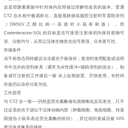
这是腔肠素家族中针对体内应用做过溶解性改良的版本。普通
CTZ 在水相中极易析出，直接尾静脉或腹腔注射时常需助溶剂
（DMSO/乙醇比例一高就对小鼠有刺激），而
Coelenterazine‑SOL 的目标是在可接受注射体积内保持底物可
溶、分散均匀，从而让活体生物发光信号更强、分布更可控。
存储条件
冻干粉形态同样建议冷冻避光干燥保存；复溶时使用配套或说明
书中允许的溶剂体系（通常为水性缓冲+辅助溶剂的混合），制
备成可注射的工作液后一般 冰上短期放置、尽快使用，长时间
存放仍以冻存分装为佳。
工作原理
与 CTZ 全一致──仍然是荧光素酶催化底物氧化反应发光，只不
过这里的光子源位于活体动物内部（肿瘤细胞、免疫细胞、转基
因报告小鼠等表达荧光素酶的组织），穿过组织衰减后被 IVIS
类活体成像系统接收。