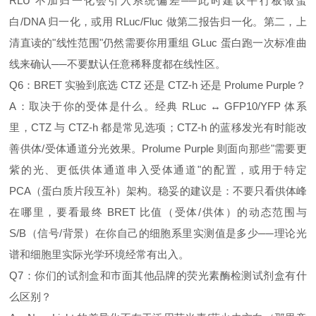
RLU 不加归一化会引入系统偏差──此时建议平行板做蛋
白/DNA 归一化，或用 RLuc/Fluc 做第二报告归一化。第二，上
清直读的"线性范围"仍然需要你用重组 GLuc 蛋白跑一次标准曲
线来确认──不要默认任意稀释度都在线性区。
Q6：BRET 实验到底选 CTZ 还是 CTZ‑h 还是 Prolume Purple？
A：取决于你的受体是什么。经典 RLuc ↔ GFP10/YFP 体系
里，CTZ 与 CTZ‑h 都是常见选项；CTZ‑h 的蓝移发光有时能改
善供体/受体通道分光效果。Prolume Purple 则面向那些"需要更
紫的光、更低供体通道串入受体通道"的配置，或用于特定
PCA（蛋白质片段互补）架构。稳妥的建议是：不要只看供体峰
在哪里，要看最终 BRET 比值（受体/供体）的动态范围与
S/B（信号/背景）在你自己的细胞系里实测值是多少──理论光
谱和细胞里实际光学环境经常有出入。
Q7：你们的试剂盒和市面其他品牌的荧光素酶检测试剂盒有什
么区别？