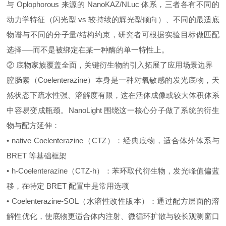
与 Oplophorous 来源的 NanoKAZ/NLuc 体系，三者各有不同的
动力学特征（闪光型 vs 较持续的辉光型倾向）、不同的最适底
物谱与不同的分子量/结构约束，研究者可根据实验目标做匹配
选择──而不是被绑定在某一种酶的单一特性上。
② 底物家族覆盖全面，关键衍生物的引入拓展了应用场景边界
腔肠素（Coelenterazine）本身是一种对氧敏感的发光底物，天
然状态下疏水性强、溶解度有限，这在活体成像或较大体积体系
中容易变成瓶颈。NanoLight 围绕这一核心分子做了系统的衍生
物与配方延伸：
• native Coelenterazine（CTZ）：经典底物，适合体外体系与
BRET 等基础框架
• h‑Coelenterazine（CTZ‑h）：苯环取代衍生物，发光峰值偏蓝
移，在特定 BRET 配置中是常用选项
• Coelenterazine‑SOL（水溶性改性版本）：通过配方层面的溶
解性优化，使底物更适合体内注射、微循环扩散与较长观测窗口