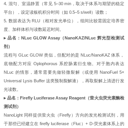
4. 混匀、室温静置（常见 5–30 min，取决于体系与期望的稳定
平台），设定读板机积分时间（如 0.5–5 s/well）读数；
5. 数据表达为 RLU（相对发光单位），组间比较需固定培养密
度、加样体积与读数延迟时间。
▸ 品名：NLuc GLOW Assay（NanoKAZ/NLuc 辉光型检测试
剂）
流程与 GLuc GLOW 类似，但配对的是 NLuc/NanoKAZ 体系，
底物配方对应 Oplophorous 系腔肠素衍生物。对于胞内表达
NLuc 的情形，通常需要先做轻微裂解（或使用 NanoFuel 5×
Universal Lysis Buffer 这类预制裂解液），再取裂解上清进行发
光读数。
▸ 品名：Firefly Luciferase Assay Reagent（萤火虫荧光素酶检
测试剂）
NanoLight 同样提供萤火虫（Firefly）方向的发光检测试剂，用
于那些已经建立在 firefly luciferase（Fluc）+ D‑荧光素体系上的