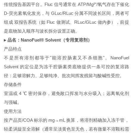
传统报告基因平台。Fluc 信号通常在 ATP/Mg²⁺/氧气存在下催化
D‑荧光素氧化发光，与 GLuc/RLuc 分属不同波长区间，两者可
组成 双报告系统（如 Fluc 做测试、RLuc/GLuc 做内参），前提
是底物加入顺序与波长拆分设置正确。
▸ 品名：NanoFuel® Solvent（专用复溶剂）
产品特点
不是所有溶剂都等于"能溶腔肠素又不杀细胞"。NanoFuel
Solvent 的定位是为冻干腔肠素类底物提供一条可控的复溶路
径：足够溶解力、足够纯净、批次间挥发残留与酸碱性受控。
存储条件
室温或 4 ℃ 密封保存，避免敞口挥发与水分吸入；远离氧化剂
与强碱。
使用方法
按产品页/COA 标示的 mg→mL 换算，将溶剂精确加入冻干管，
轻柔涡旋至全溶解（通常呈淡黄色至无色，若有微量不溶颗粒需