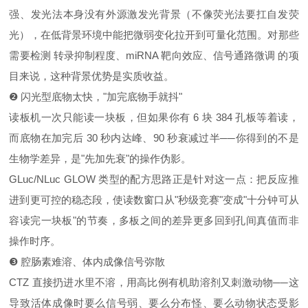
强、发光法本身没有外源激发光背景（不像荧光法要扛自发荧
光），在低背景环境中能把微弱变化拉开到可量化范围。对那些
需要检测 转录抑制程度、miRNA 靶向效应、信号通路微调 的项
目来说，这种背景优势是实质收益。
❷ 闪光型底物太快，"加完底物手就抖"
读板机一次只能读一块板，但如果你有 6 块 384 孔板等着读，
而底物在加完后 30 秒内达峰、90 秒衰减过半──你得到的不是
生物学差异，是"先加先衰"的操作伪影。
GLuc/NLuc GLOW 类型的配方思路正是针对这一点：把反应推
进到更可控的稳态段，使读数窗口从"秒级竞赛"变成"十分钟可从
容读完一块板"的节奏，多板之间的差异更多回到孔间真值而非
操作时序。
❸ 腔肠素难溶、体内成像信号弥散
CTZ 直接扔进水里不溶，用高比例有机助溶剂又刺激动物──这
导致活体成像时要么信号弱、要么分布怪、要么动物状态受影