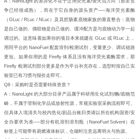
A：NanoLight 的差异化不在于泛用荧光素/萤火虫方向（那里竞
争已经很成熟），而在于它自身的源头资产──海洋荧光素酶
（GLuc / RLuc / NLuc）及其腔肠素底物家族的垂直整合：底物
是自己做的、偶联物是自己做的、缓冲配方是与底物动力学一起
调过的。这意味着如果你的项目本来就建在 GLuc 或 RLuc 上，
用同平台的 NanoFuel 配套溶剂/检测试剂，变量更少、调试链路
更短。如果你用的是 Firefly 体系且没有海洋荧光素酶需求，那
Firefly 检测试剂部分更多是作为平台补充存在，选型时按自己实
验室已有习惯与报价走即可。
Q8：采购时是否需要特殊资质？
A：NanoLight 的大部分目录产品属于科研用生化试剂/酶/底物范
畴，不属于管制化学品或放射性源，常规实验室采购流程即可。
但具体入境清关与校内危化/剧品台账归类请以所在机构国资/安
全办要求为准──部分有机溶剂溶剂瓶（NanoFuel Solvent）在
标签上可能带有易燃液体标识，仓储时注意远离明火与热源。