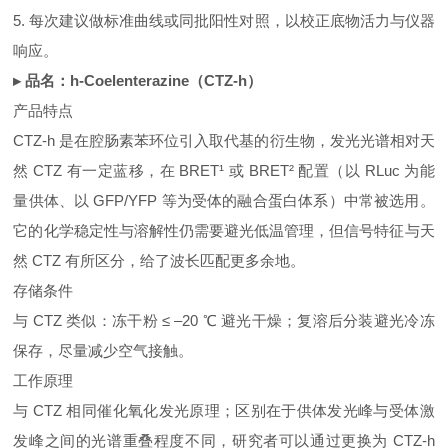
5. 每次建议做标准曲线或同批阳性对照，以校正底物活力与仪器
响应。
▸ 品名：h‑Coelenterazine（CTZ‑h）
产品特点
CTZ‑h 是在腔肠素苯环位引入取代基的衍生物，发光光谱相对天
然 CTZ 有一定蓝移，在 BRET¹ 或 BRET² 配置（以 RLuc 为能
量供体、以 GFP/YFP 等为受体的融合蛋白体系）中常被选用。
它的化学稳定性与溶解性仍需要避光低温管理，但信号特征与天
然 CTZ 有所区分，给了波长匹配更多余地。
存储条件
与 CTZ 类似：冻干粉 ≤ –20 ℃ 避光干燥；复溶后分装避光冷冻
保存，尽量减少空气接触。
工作原理
与 CTZ 相同催化氧化发光原理；区别在于供体发光峰与受体激
发峰之间的光谱重叠程度不同，研究者可以通过更换为 CTZ‑h