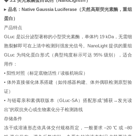
◆ 3.2 荧光素酶蛋白试剂（NanoLights®）
▸ 品名：Native Gaussia Luciferase（天然高斯荧光素酶，重组
蛋白）
产品特点
GLuc 是以分泌型著称的小型荧光素酶，单体约 19 kDa，无需细
胞裂解即可在上清中检测到强发光信号。NanoLight 提供的重组
GLuc 为纯化蛋白形式（典型纯度标示可达 95% 级别），适合
用作：
• 阳性对照（标定底物活性 / 读板机响应）
• 体外直接催化体系搭建（如传感器构建、体外偶联检测原型验
证）
• 与链霉亲和素偶联版本（GLuc‑SA）搭配形成"捕获→发光读
出"的双抗夹心或生物素化分子检测路线
存储条件
冻干或溶液形态依具体交付规格而定，一般要求 –20 ℃ 或 –80