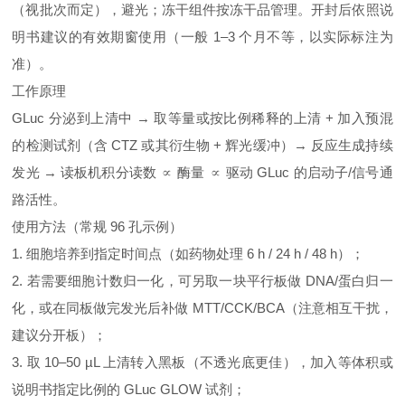
（视批次而定），避光；冻干组件按冻干品管理。开封后依照说
明书建议的有效期窗使用（一般 1–3 个月不等，以实际标注为
准）。
工作原理
GLuc 分泌到上清中 → 取等量或按比例稀释的上清 + 加入预混
的检测试剂（含 CTZ 或其衍生物 + 辉光缓冲）→ 反应生成持续
发光 → 读板机积分读数 ∝ 酶量 ∝ 驱动 GLuc 的启动子/信号通
路活性。
使用方法（常规 96 孔示例）
1. 细胞培养到指定时间点（如药物处理 6 h / 24 h / 48 h）；
2. 若需要细胞计数归一化，可另取一块平行板做 DNA/蛋白归一
化，或在同板做完发光后补做 MTT/CCK/BCA（注意相互干扰，
建议分开板）；
3. 取 10–50 µL 上清转入黑板（不透光底更佳），加入等体积或
说明书指定比例的 GLuc GLOW 试剂；