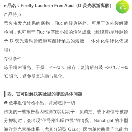
▸ 品名：Firefly Luciferin Free Acid（D‑荧光素游离酸）
产品特点
萤火虫发光体系的底物，Fluc 的经典搭档。可用于体外裂解液
检测，也可用于 Fluc 转基因小鼠的活体成像（经腹腔/尾静脉给
予 D‑荧光素钠盐或游离酸转钠后的溶液──体外化学转化依规
程）。
存储条件
冻干粉末避光、干燥、≤ –20 ℃ 保存；复溶后分装 –20 ℃ / –80
℃ 避光，避免反复冻融与氧化。
▌四、它可以解决实验里的哪些具体问题
❶ 低丰度信号检不出、背景吃掉一切
传统的一些报告基因检测在弱启动子、负调控、或下游信号被部
分抑制时，会出现"信号刚出噪声线"的情况。NanoLight 的小型
海洋荧光素酶体系（尤其分泌型 GLuc）因为单位酶量产光能力