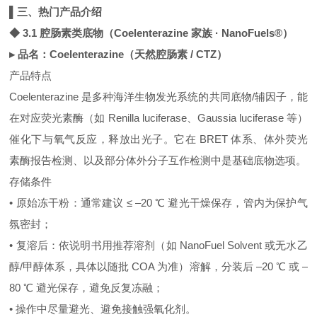
▌三、热门产品介绍
◆ 3.1 腔肠素类底物（Coelenterazine 家族 · NanoFuels®）
▸ 品名：Coelenterazine（天然腔肠素 / CTZ）
产品特点
Coelenterazine 是多种海洋生物发光系统的共同底物/辅因子，能
在对应荧光素酶（如 Renilla luciferase、Gaussia luciferase 等）
催化下与氧气反应，释放出光子。它在 BRET 体系、体外荧光
素酶报告检测、以及部分体外分子互作检测中是基础底物选项。
存储条件
• 原始冻干粉：通常建议 ≤ –20 ℃ 避光干燥保存，管内为保护气
氛密封；
• 复溶后：依说明书用推荐溶剂（如 NanoFuel Solvent 或无水乙
醇/甲醇体系，具体以随批 COA 为准）溶解，分装后 –20 ℃ 或 –
80 ℃ 避光保存，避免反复冻融；
• 操作中尽量避光、避免接触强氧化剂。