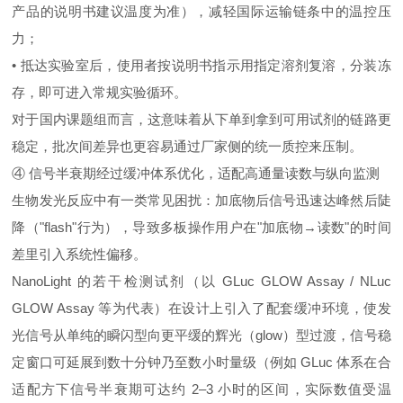
产品的说明书建议温度为准），减轻国际运输链条中的温控压
力；
• 抵达实验室后，使用者按说明书指示用指定溶剂复溶，分装冻
存，即可进入常规实验循环。
对于国内课题组而言，这意味着从下单到拿到可用试剂的链路更
稳定，批次间差异也更容易通过厂家侧的统一质控来压制。
④ 信号半衰期经过缓冲体系优化，适配高通量读数与纵向监测
生物发光反应中有一类常见困扰：加底物后信号迅速达峰然后陡
降（"flash"行为），导致多板操作用户在"加底物→读数"的时间
差里引入系统性偏移。
NanoLight 的若干检测试剂（以 GLuc GLOW Assay / NLuc
GLOW Assay 等为代表）在设计上引入了配套缓冲环境，使发
光信号从单纯的瞬闪型向更平缓的辉光（glow）型过渡，信号稳
定窗口可延展到数十分钟乃至数小时量级（例如 GLuc 体系在合
适配方下信号半衰期可达约 2–3 小时的区间，实际数值受温