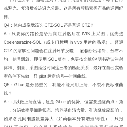
冻避光、复溶后冷冻避光分装。这是所有腔肠素类产品的通用纪
律。
Q4：体内成像我该选 CTZ‑SOL 还是普通 CTZ？
A：只要你的路径是给活鼠注射然后在 IVIS 上采图，优先选
Coelenterazine‑SOL（或专门标明 in vivo 用途的品规）。普通
CTZ 的溶解性问题会在注射环节反噬──底物析出堵针、分布不
均、信号飘忽。即便用 SOL 版本，也要按文献/说明书确认注射
体积、剂量、采图延迟时间这三者的匹配关系，最好在自己实验
室条件下先做一只 pilot 标定信号—时间曲线。
Q5：GLuc 是分泌型的，我能不能只用上清、不裂不做标准曲
线？
A：可以做上清直读，这是 GLuc 的优势。但需要提醒两点：第
一，分泌效率受细胞状态、培养基血清含量、孔边缘效应影响，
如果各孔间细胞数差异大（如药物本身有增殖/毒性），只报