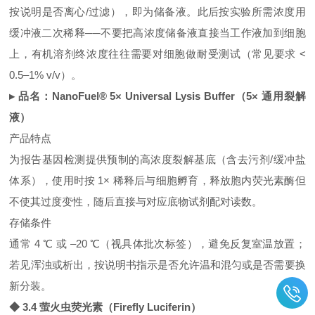
按说明是否离心/过滤），即为储备液。此后按实验所需浓度用
缓冲液二次稀释──不要把高浓度储备液直接当工作液加到细胞
上，有机溶剂终浓度往往需要对细胞做耐受测试（常见要求 <
0.5–1% v/v）。
▸ 品名：NanoFuel® 5× Universal Lysis Buffer（5× 通用裂解
液）
产品特点
为报告基因检测提供预制的高浓度裂解基底（含去污剂/缓冲盐
体系），使用时按 1× 稀释后与细胞孵育，释放胞内荧光素酶但
不使其过度变性，随后直接与对应底物试剂配对读数。
存储条件
通常 4 ℃ 或 –20 ℃（视具体批次标签），避免反复室温放置；
若见浑浊或析出，按说明书指示是否允许温和混匀或是否需要换
新分装。
◆ 3.4 萤火虫荧光素（Firefly Luciferin）