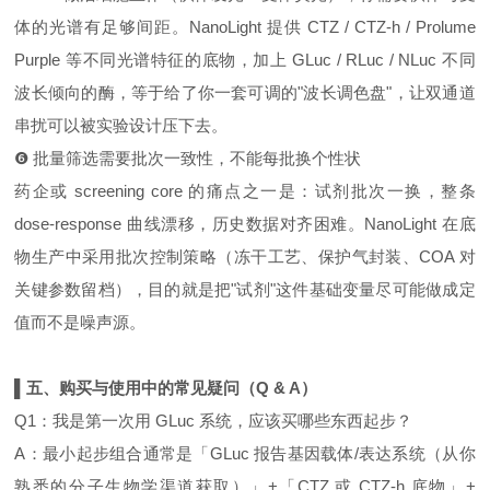
体的光谱有足够间距。NanoLight 提供 CTZ / CTZ‑h / Prolume
Purple 等不同光谱特征的底物，加上 GLuc / RLuc / NLuc 不同
波长倾向的酶，等于给了你一套可调的"波长调色盘"，让双通道
串扰可以被实验设计压下去。
❻ 批量筛选需要批次一致性，不能每批换个性状
药企或 screening core 的痛点之一是：试剂批次一换，整条
dose‑response 曲线漂移，历史数据对齐困难。NanoLight 在底
物生产中采用批次控制策略（冻干工艺、保护气封装、COA 对
关键参数留档），目的就是把"试剂"这件基础变量尽可能做成定
值而不是噪声源。
▌五、购买与使用中的常见疑问
（Q & A）
Q1：我是第一次用 GLuc 系统，应该买哪些东西起步？
A：最小起步组合通常是「GLuc 报告基因载体/表达系统（从你
熟悉的分子生物学渠道获取）」+「CTZ 或 CTZ‑h 底物」+