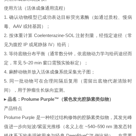
使用方法（活体成像通用流程）
1. 确认动物模型已成功表达目标荧光素酶（如通过质粒、慢病
毒、AAV 或转基因）；
2. 按体重计算 Coelenterazine‑SOL 注射剂量，经指定途径（常
见为腹腔 IP 或尾静脉 IV）给药；
3. 等待底物分布平衡（通常数分钟，依底物动力学与给药途径而
定，常见 5–20 min 窗口需预实验标定）；
4. 麻醉动物并放入活体成像系统采集光子图；
5. 同一批动物可在合理间隔后复用（需留出底物代谢清除时
间），用于肿瘤生长纵向监测。
▸ 品名：Prolume Purple™（紫色发光腔肠素类似物）
产品特点
Prolume Purple 是一种经过结构修饰的腔肠素类似物，其发光峰
值进一步向短波/紫蓝光推移（名义上在 ~540–590 nm 激发态转
移体系下的表现被用来与经典 DeepBlueC™ 做比较），在需要