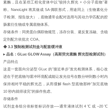
素酶，且在某些工程化变体中以"较持久辉光 + 小分子底物"著
称。NanoLight 将其做成 SA 偶联形式，用途同上（生物素化分
子检测、报告放大），底物通常会配对选用与其动力学匹配的腔
肠素衍生物或专属底物体系。
存储条件：同类蛋白偶联物规范，冻存分装、避反复冻融、含稳
定剂配方依批次 COA。
◆ 3.3 预制检测试剂盒与配套缓冲液
▸ 品名：GLuc GLOW Assay（高斯荧光素酶 辉光型检测试剂）
产品特点
这是一套面向分泌型 GLuc 的"接近单步"发光检测体系，核心改
进在于把底物与缓冲环境配成能让发光信号在数分钟到数小时内
保持相对平稳的辉光态，从而缓解 flash 型底物那种"加完底物
10 秒内就得读完"的操作焦虑。
存储条件
试剂盒各组分依标签标识存放──通常液体试剂 4 ℃ 或 –20 ℃