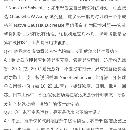
「NanoFuel Solvent」；如果想省去自己调缓冲的麻烦，可直接
选 GLuc GLOW Assay 试剂盒。建议第一批同时订购一个小规
格的 Native Gaussia Luciferase 重组蛋白 作为阳性对照──它能
帮你判断"底物有没有活性、读板机通道对不对、稀释倍数是否
落在线性区"，比盲调细胞快很多。
Q2：腔肠素类底物看起来怕光怕氧，收到后怎么转存最稳？
A：到货后立即检查包装是否完整、管盖是否密封。冻干粉先原
管 –20 ℃ 或 –80 ℃ 避光放好，不要提前打开。只有准备做实验
时才取出一支、按说明书加 NanoFuel Solvent 全溶解→分装成
单次用量小份（如 10–20 µL/管）→标好浓度、日期、批号→回
冻。日常工作中，永远假设腔肠素在溶液态是倒计时状态，所以
分装 > 反复冻融，避光 > 省这一步铝箔。
Q3：你们说可室温运输，是不是代表它不怕常温？
A：不是。冻干保护气封装提升了运输韧性，不等于"随便放桌上
一个月也没事"。运输是为了到达，到达后的规范是：冻干粉冷