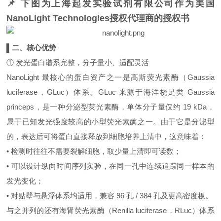
📌 下图为上海起发实验
试
剂有
限公司作为美国
NanoLight Technologies授权代理商的
授权书
▌二、核心优势
① 发光蛋白谱系完整，分子量小、适配灵活
NanoLight 最核心的蛋白资产之一是高斯荧光素酶（Gaussia
luciferase，GLuc）体系。GLuc 来源于海洋桡足类 Gaussia
princeps，是一种分泌型荧光素酶，单体分子量仅约 19 kDa，
属于已知发光强度较高的小型荧光素酶之一。由于它是分泌型
的，表达后可将蛋白直接释放到细胞培养上清中，这意味着：
• 检测时往往不需要裂解细胞，取少量上清即可读数；
• 可以设计纵向时间序列实验，在同一孔中连续追踪同一样本的
发光变化；
• 对贴壁与悬浮体系均适用，兼容 96 孔 / 384 孔及更高密度板。
与之并列的还有海肾荧光素酶（Renilla luciferase，RLuc）体系