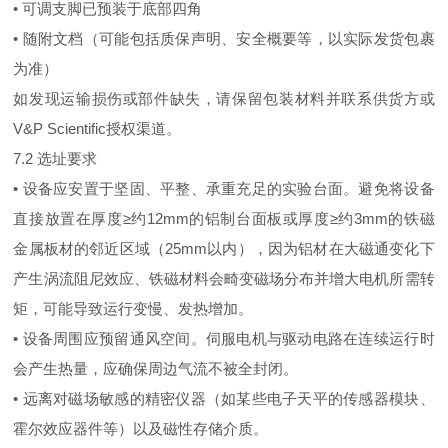
• 可调支脚已预装于底部四角
• 随附文档（可能包括质保声明、安全概要等，以实际发货包裹
为准）
如发现运输损伤或部件缺失，请保留包装材料并联系供货方或
V&P Scientific授权渠道。
7.2 选址要求
• 设备应安置于坚固、平整、承重充足的实验台面。避免将设备
直接放置在厚度≥约12mm的铝制台面板或厚度≥约3mm的铁磁
金属板材的邻近区域（25mm以内），因为铝材在大磁通变化下
产生涡流阻尼效应、铁磁材料会畸变磁场分布并增大电机所需转
矩，可能导致运行变慢、发热增加。
• 设备周围应预留通风空间。伺服电机与驱动电路在连续运行时
会产生热量，应确保周边气流不被全封闭。
• 远离对磁场敏感的精密仪器（如某些电子天平的传感器模块、
霍尔效应器件等）以及磁性存储介质。