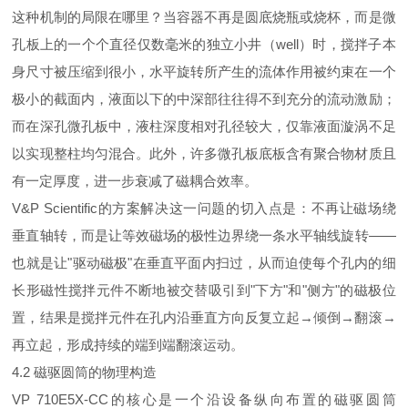
这种机制的局限在哪里？当容器不再是圆底烧瓶或烧杯，而是微
孔板上的一个个直径仅数毫米的独立小井（well）时，搅拌子本
身尺寸被压缩到很小，水平旋转所产生的流体作用被约束在一个
极小的截面内，液面以下的中深部往往得不到充分的流动激励；
而在深孔微孔板中，液柱深度相对孔径较大，仅靠液面漩涡不足
以实现整柱均匀混合。此外，许多微孔板底板含有聚合物材质且
有一定厚度，进一步衰减了磁耦合效率。
V&P Scientific的方案解决这一问题的切入点是：不再让磁场绕
垂直轴转，而是让等效磁场的极性边界绕一条水平轴线旋转——
也就是让"驱动磁极"在垂直平面内扫过，从而迫使每个孔内的细
长形磁性搅拌元件不断地被交替吸引到"下方"和"侧方"的磁极位
置，结果是搅拌元件在孔内沿垂直方向反复立起→倾倒→翻滚→
再立起，形成持续的端到端翻滚运动。
4.2 磁驱圆筒的物理构造
VP 710E5X-CC的核心是一个沿设备纵向布置的磁驱圆筒