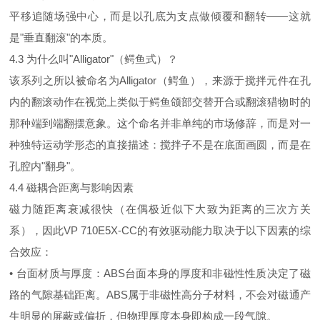
平移追随场强中心，而是以孔底为支点做倾覆和翻转——这就
是"垂直翻滚"的本质。
4.3 为什么叫"Alligator"（鳄鱼式）？
该系列之所以被命名为Alligator（鳄鱼），来源于搅拌元件在孔
内的翻滚动作在视觉上类似于鳄鱼颌部交替开合或翻滚猎物时的
那种端到端翻摆意象。这个命名并非单纯的市场修辞，而是对一
种独特运动学形态的直接描述：搅拌子不是在底面画圆，而是在
孔腔内"翻身"。
4.4 磁耦合距离与影响因素
磁力随距离衰减很快（在偶极近似下大致为距离的三次方关
系），因此VP 710E5X-CC的有效驱动能力取决于以下因素的综
合效应：
• 台面材质与厚度：ABS台面本身的厚度和非磁性性质决定了磁
路的气隙基础距离。ABS属于非磁性高分子材料，不会对磁通产
生明显的屏蔽或偏折，但物理厚度本身即构成一段气隙。