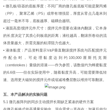
• 微孔板/容器的底板厚度：不同厂商的微孔板底板可能是聚丙烯
（PP）、聚苯乙烯（PS）或带有增强层，厚度从零点几毫米到
超过一毫米不等，底板越厚、磁耦合越弱。
• 液面高度/搅拌元件尺寸：搅拌元件需要在液体内翻滚，它本身
的长度决定了其质心到板底的距离；液柱越高，翻滚所卷动的流
体质量越大，所需克服的粘滞阻力也越大。
• 液体黏度：产品资料显示V&P垂直翻滚搅拌系统与匹配搅拌元
件配合时，可处理黏度达到约100,000厘斯托克斯
（centistokes）量级的溶液——作为参照，该数值约为蜂蜜黏度
的6.6倍——但在实际使用中，随着黏度升高，可能需要降低转
速、选用更大磁矩的搅拌元件或缩减堆叠层数以维持可靠翻滚。
五、本产品解决的实验问题
5.1 微孔板阵列的同步主动搅拌长期缺乏紧凑的硬件方案
在微孔板格式的高通量实验中，混合需求一直存在：加液后的匀