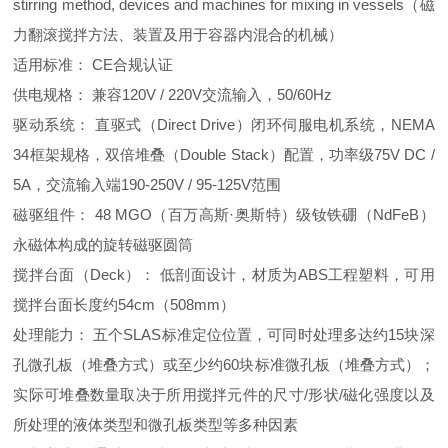
stirring method, devices and machines for mixing in vessels（磁
力翻滚搅拌方法、装置及用于容器内混合的机械）
适用标准： CE合规认证
供电规格： 兼容120V / 220V交流输入，50/60Hz
驱动系统： 直驱式（Direct Drive）闭环伺服电机系统，NEMA
34框架规格，双倍堆叠（Double Stack）配置，功率级75V DC /
5A，交流输入端190-250V / 95-125V范围
磁驱组件： 48 MGO（百万高斯·奥斯特）级钕铁硼（NdFeB）
永磁体构成的旋转磁驱圆筒
搅拌台面（Deck）： 低剖面设计，材质为ABS工程塑料，可用
搅拌台面长度约54cm（508mm）
处理能力： 五个SLAS标准定位位置，可同时处理多达约15块深
孔微孔板（堆叠方式）或至少约60块标准微孔板（堆叠方式）；
实际可堆叠数量取决于所用搅拌元件的尺寸/形状/磁化强度以及
所处理的液体类型和微孔板类型等多种因素