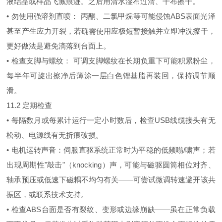
液结晶或样品飞溅痕迹。之后用清水湿布过清、干布擦干。
• 勿使用强溶剂直喷： 丙酮、二氯甲烷等可能侵蚀ABS表面光泽
甚至产生应力开裂，若确需使用应极短暂接触并立即冲洗擦干，
更好做法是避免滴落到台面上。
• 检查支脚与螺纹： 可调支脚螺纹在长期负重下可能积累粉尘，
每半年可旋出擦净后薄涂一层白色锂基脂再装回，保持调节顺
滑。
11.2 定期检查
• 每隔数月或每累计运行一定小时数后，检查USB线缆接头有无
松动、电源线有无折痕破损。
• 电机运转声音：伺服直驱系统正常时为平稳的低频嗡/啸声；若
出现周期性"敲击"（knocking）声，可能与磁驱圆筒相位对齐、
轴承预压或低速下磁耦不均匀有关——可尝试微调转速避开该共
振区，或联系技术支持。
• 检查ABS台面是否有裂纹、变形或边缘崩缺——虽在正常负载