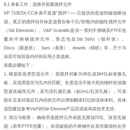
8.1 准备工作：选择并装载搅拌元件
VP 710E5X-CC本身不直接"搅拌"——它提供的是旋转磁场驱动
源。真正的搅拌动作体是放置在每个孔/管/瓶内的磁性搅拌元件
（Stir Elements）。V&P Scientific提供一系列不锈钢及PTFE包
覆的不锈钢搅拌元件，形态包括Stir StiXs（细杆状）、
Discs（圆盘状）、bars（条形）、dowels（销状）等，尺寸与
涂层可按容器内径和应用介质选择。
装载步骤如下：
1. 根据容器类型选元件： 若搅拌对象为96孔或384孔标准微孔
板，应选用直径与孔内径匹配、长度适当不致卡死的细杆状或微
型盘状磁性元件；若为深孔微孔板（如2mL/孔深孔板），可选
较长且直径接近孔内径的元件以增加翻滚扫过的流体体积。具体
选型建议参考V&P的Stir Element产品页或咨询其技术支持。
2. 清洁与检查： 确保所选搅拌元件表面无腐蚀凹坑、涂层无破
损（若带PTFE包覆）。涂层破损的不锈钢件在某些腐蚀性化学