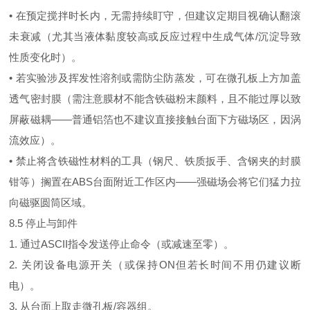
• 在预定搅拌时长内，无需持续盯守，但建议定期目视确认翻滚
未衰减（尤其当液体黏度较高或反应过程中生成气体/沉淀导致
性质变化时）。
• 若实验涉及挥发性溶剂或需防尘防蒸发，可在微孔板上方加盖
透气密封膜（需注意膜材不能含铁磁粉末颜料，且不能过厚以致
屏蔽磁耦——普通铝箔也不建议直接接触台面下方磁场区，因涡
流效应）。
• 禁止将含铁磁性材料的工具（钢尺、铁质扳手、含钢夹的封膜
钳等）搁置在ABS台面附近工作区内——强磁场会将它们猛力拉
向磁驱圆筒区域。
8.5 停止与卸件
1. 通过ASCII指令发送停止命令（或减速至零）。
2. 关闭设备电源开关（或保持ON但若长时间不用仍建议断
电）。
3. 从台面上取走微孔板/容器组。