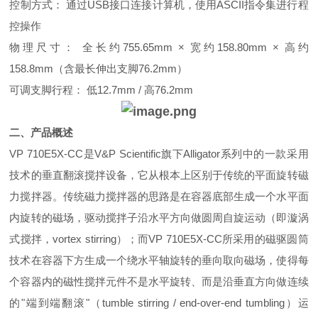
控制方式： 通过USB接口连接计算机，使用ASCII指令集进行程
控操作
物理尺寸： 全长约755.65mm × 宽约158.80mm × 高约
158.8mm（含最长伸出支脚76.2mm）
可调支脚行程： 低12.7mm / 高76.2mm
二、产品概述
VP 710E5X-CC是V&P Scientific旗下Alligator系列中的一款采用
技术的垂直翻滚搅拌设备，它从根本上区别于传统的平面旋转磁
力搅拌器。传统磁力搅拌器的思路是在容器底部生成一个水平面
内旋转的磁场，驱动搅拌子沿水平方向做圆周自旋运动（即漩涡
式搅拌，vortex stirring）；而VP 710E5X-CC所采用的磁驱圆筒
技术在容器下方生成一个绕水平轴旋转的垂向取向磁场，使得每
个容器内的磁性搅拌元件不是水平旋转、而是沿垂直方向做连续
的"端到端翻滚"（tumble stirring / end-over-end tumbling）运