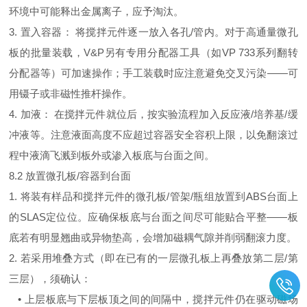
环境中可能释出金属离子，应予淘汰。
3. 置入容器： 将搅拌元件逐一放入各孔/管内。对于高通量微孔
板的批量装载，V&P另有专用分配器工具（如VP 733系列翻转
分配器等）可加速操作；手工装载时应注意避免交叉污染——可
用镊子或非磁性推杆操作。
4. 加液： 在搅拌元件就位后，按实验流程加入反应液/培养基/缓
冲液等。注意液面高度不应超过容器安全容积上限，以免翻滚过
程中液滴飞溅到板外或渗入板底与台面之间。
8.2 放置微孔板/容器到台面
1. 将装有样品和搅拌元件的微孔板/管架/瓶组放置到ABS台面上
的SLAS定位位。应确保板底与台面之间尽可能贴合平整——板
底若有明显翘曲或异物垫高，会增加磁耦气隙并削弱翻滚力度。
2. 若采用堆叠方式（即在已有的一层微孔板上再叠放第二层/第
三层），须确认：
• 上层板底与下层板顶之间的间隔中，搅拌元件仍在驱动磁场