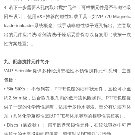
4. 若下一步需要从孔内取出搅拌元件：可根据元件是否带磁性吸
附杆设计，使用V&P推荐的磁性卸载工具（如VP 770 Magnetic
loader/unloader系统概念）或手动非磁性镊子逐孔拣出。注意取
出的元件应冲洗/溶剂清洗/干燥后妥善保存以备复用（或按一次
性方案处置）。
九、配套搅拌元件简介
V&P Scientific提供多种经济型磁性不锈钢搅拌元件系列，主要
包括：
• Stir StiXs： 不锈钢芯、PTFE包覆的细杆状元件，直径可小至
约2.5mm级，适合微孔板孔内的低污染风险操作。PTFE包覆提
供了一定的化学惰性屏障，适用于多种水溶液、部分有机溶剂体
系（具体化学兼容性需以PTFE与体系溶剂的相容性表核实）。
• Discs（圆盘状）： 扁平圆盘形磁性元件，在较浅容器中可产
生较大的水平投影面积覆盖，翻滚时呈现"翻饼"式运动。