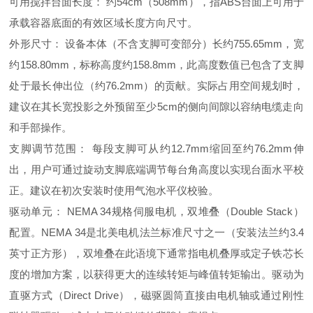
可用搅拌台面长度： 约54cm（508mm），指ABS台面上可用于
承载容器底面的有效区域长度方向尺寸。
外形尺寸： 设备本体（不含支脚可变部分）长约755.65mm，宽
约158.80mm，标称高度约158.8mm，此高度数值已包含了支脚
处于最长伸出位（约76.2mm）的贡献。实际占用空间规划时，
建议在其长宽投影之外预留至少5cm的侧向间隙以容纳电缆走向
和手部操作。
支脚调节范围： 每段支脚可从约12.7mm缩回至约76.2mm伸
出，用户可通过旋动支脚底端调节每台角高度以实现台面水平校
正。建议在初次安装时使用气泡水平仪校验。
驱动单元： NEMA 34规格伺服电机，双堆叠（Double Stack）
配置。NEMA 34是北美电机法兰标准尺寸之一（安装法兰约3.4
英寸正方形），双堆叠在此语境下通常指电机叠厚或定子铁芯长
度的增加方案，以获得更大的连续转矩与峰值转矩输出。驱动为
直驱方式（Direct Drive），磁驱圆筒直接由电机轴或通过刚性