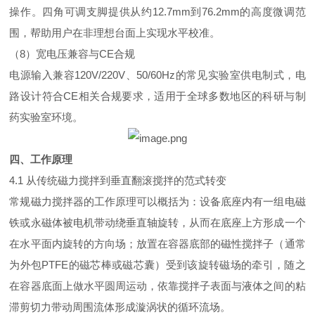
操作。四角可调支脚提供从约12.7mm到76.2mm的高度微调范
围，帮助用户在非理想台面上实现水平校准。
（8）宽电压兼容与CE合规
电源输入兼容120V/220V、50/60Hz的常见实验室供电制式，电
路设计符合CE相关合规要求，适用于全球多数地区的科研与制
药实验室环境。
四、工作原理
4.1 从传统磁力搅拌到垂直翻滚搅拌的范式转变
常规磁力搅拌器的工作原理可以概括为：设备底座内有一组电磁
铁或永磁体被电机带动绕垂直轴旋转，从而在底座上方形成一个
在水平面内旋转的方向场；放置在容器底部的磁性搅拌子（通常
为外包PTFE的磁芯棒或磁芯囊）受到该旋转磁场的牵引，随之
在容器底面上做水平圆周运动，依靠搅拌子表面与液体之间的粘
滞剪切力带动周围流体形成漩涡状的循环流场。