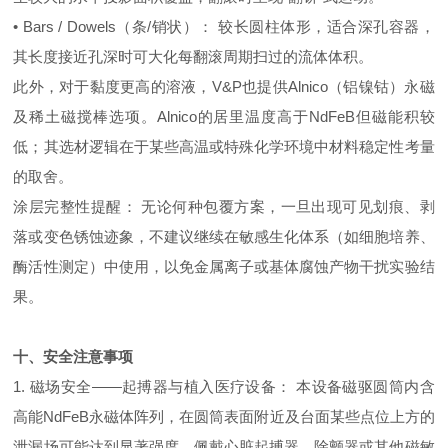
• Bars / Dowels（条/销状）： 较长圆柱体形，适合深孔容器，
其长度接近孔深时可大化每翻滚周期扫过的流体体积。
此外，对于黏度更高的溶液，V&P也提供Alnico（铝镍钴）永磁
及稀土磁搅棒选项。Alnico的居里温度高于NdFeB但磁能积较
低；其选材逻辑在于某些高温或特殊化学环境中材料稳定性考量
的取舍。
涂层完整性提醒： 无论何种包覆方案，一旦出现可见划痕、剥
落或变色锈蚀迹象，不建议继续在敏感生化体系（如细胞培养、
酶活性测定）中使用，以免金属离子或基体腐蚀产物干扰实验结
果。
十、安全注意事项
1. 磁场安全——起搏器与植入医疗设备： 本设备磁驱圆筒内含
高能NdFeB永磁体阵列，在圆筒表面附近及台面某些点位上方的
泄漏场可能达到显著强度。佩戴心脏起搏器、除颤器或其他磁敏