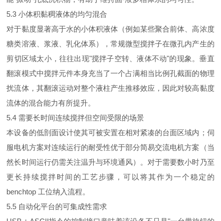
5.3 小体积黏稠液体的均匀混合
对于黏度显著高于水的小体积液体（例如某些聚合前体、高浓度
糖类溶液、浆液、乳化体系），常规微型搅拌子在微孔内产生的
剪切区域太小，往往出现"搅拌子空转、液体不动"的现象。垂直
翻滚模式中搅拌元件本身充当了一个占满相当比例孔截面的物理
扰流体，其翻滚运动对整个液柱产生推移效应，因此对较高黏度
流体的混合能力有所提升。
5.4 需要长时间连续搅拌但空间受限的场景
本设备的低剖面设计使其可被安置在相对紧凑的台面区域内；伺
服电机方案对连续运行的耐受性优于部分简易交流电机方案（当
然长时间运行仍需关注温升与环境通风）。对于需要数小时乃至
更长持续搅拌时间的工艺步骤，可以将其作为一个稳定的
benchtop 工位纳入流程。
5.5 自动化平台的可集成性需求