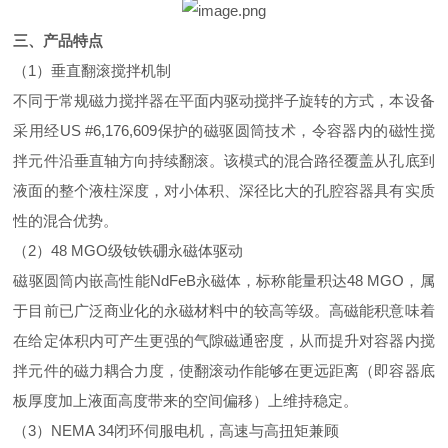
三、产品特点
（1）垂直翻滚搅拌机制
不同于常规磁力搅拌器在平面内驱动搅拌子旋转的方式，本设备
采用经US #6,176,609保护的磁驱圆筒技术，令容器内的磁性搅
拌元件沿垂直轴方向持续翻滚。该模式的混合路径覆盖从孔底到
液面的整个液柱深度，对小体积、深径比大的孔腔容器具有实质
性的混合优势。
（2）48 MGO级钕铁硼永磁体驱动
磁驱圆筒内嵌高性能NdFeB永磁体，标称能量积达48 MGO，属
于目前已广泛商业化的永磁材料中的较高等级。高磁能积意味着
在给定体积内可产生更强的气隙磁通密度，从而提升对容器内搅
拌元件的磁力耦合力度，使翻滚动作能够在更远距离（即容器底
板厚度加上液面高度带来的空间偏移）上维持稳定。
（3）NEMA 34闭环伺服电机，高速与高扭矩兼顾