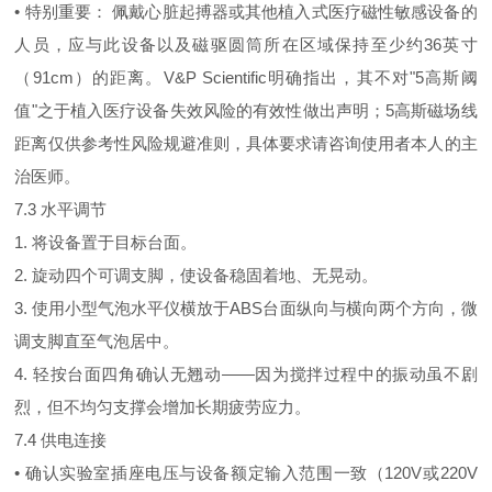
• 特别重要： 佩戴心脏起搏器或其他植入式医疗磁性敏感设备的
人员，应与此设备以及磁驱圆筒所在区域保持至少约36英寸
（91cm）的距离。V&P Scientific明确指出，其不对"5高斯阈
值"之于植入医疗设备失效风险的有效性做出声明；5高斯磁场线
距离仅供参考性风险规避准则，具体要求请咨询使用者本人的主
治医师。
7.3 水平调节
1. 将设备置于目标台面。
2. 旋动四个可调支脚，使设备稳固着地、无晃动。
3. 使用小型气泡水平仪横放于ABS台面纵向与横向两个方向，微
调支脚直至气泡居中。
4. 轻按台面四角确认无翘动——因为搅拌过程中的振动虽不剧
烈，但不均匀支撑会增加长期疲劳应力。
7.4 供电连接
• 确认实验室插座电压与设备额定输入范围一致（120V或220V