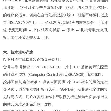
USB + ASCII指令的控制接口意味着该设备不只是"一台带旋钮的
搅拌器"，它可以接受来自液体处理工作站、PLC或中央控制机
的程序化指令。例如在自动化筛选流水线中，机械臂将微孔板放
置到SLAS定位点上 → 上位机发送启动指令与转速参数 → 搅拌
运行预定时间 → 上位机查询状态 → 停止 → 机械臂取走微孔
板，整个环节无需人工干预。
六、技术规格详述
以下对关键规格参数逐项展开说明：
货号与型号标识： VP 710E5X-CC，其中"CC"后缀表示该配置
的计算机控制（Computer Control via USB/ASCII）版本属性。
搅拌工位与定位标准： 设备台面提供5个SLAS标准间距的定位
参考位，适配标准微孔板（96孔、384孔等）及其深孔变体的常
见锚定方式。用户在实际操作中应以微孔板边缘与台面参考挡块
的贴合为准来确保定位一致性。