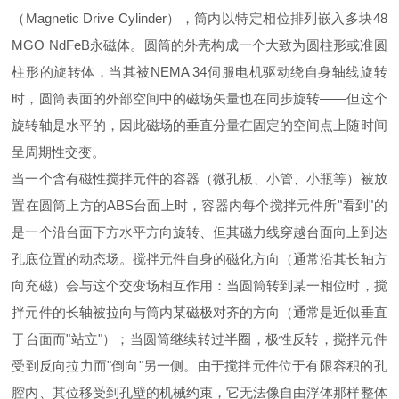
（Magnetic Drive Cylinder），筒内以特定相位排列嵌入多块48
MGO NdFeB永磁体。圆筒的外壳构成一个大致为圆柱形或准圆
柱形的旋转体，当其被NEMA 34伺服电机驱动绕自身轴线旋转
时，圆筒表面的外部空间中的磁场矢量也在同步旋转——但这个
旋转轴是水平的，因此磁场的垂直分量在固定的空间点上随时间
呈周期性交变。
当一个含有磁性搅拌元件的容器（微孔板、小管、小瓶等）被放
置在圆筒上方的ABS台面上时，容器内每个搅拌元件所"看到"的
是一个沿台面下方水平方向旋转、但其磁力线穿越台面向上到达
孔底位置的动态场。搅拌元件自身的磁化方向（通常沿其长轴方
向充磁）会与这个交变场相互作用：当圆筒转到某一相位时，搅
拌元件的长轴被拉向与筒内某磁极对齐的方向（通常是近似垂直
于台面而"站立"）；当圆筒继续转过半圈，极性反转，搅拌元件
受到反向拉力而"倒向"另一侧。由于搅拌元件位于有限容积的孔
腔内、其位移受到孔壁的机械约束，它无法像自由浮体那样整体