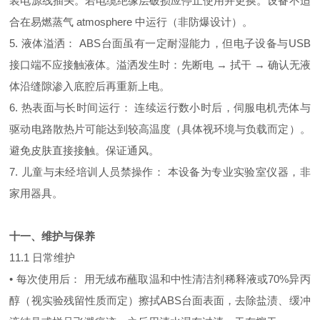
装电源线插头。若电缆绝缘层破损应停止使用并更换。设备不适
合在易燃蒸气 atmosphere 中运行（非防爆设计）。
5. 液体溢洒： ABS台面虽有一定耐湿能力，但电子设备与USB
接口端不应接触液体。溢洒发生时：先断电 → 拭干 → 确认无液
体沿缝隙渗入底腔后再重新上电。
6. 热表面与长时间运行： 连续运行数小时后，伺服电机壳体与
驱动电路散热片可能达到较高温度（具体视环境与负载而定）。
避免皮肤直接接触。保证通风。
7. 儿童与未经培训人员禁操作： 本设备为专业实验室仪器，非
家用器具。
十一、维护与保养
11.1 日常维护
• 每次使用后： 用无绒布蘸取温和中性清洁剂稀释液或70%异丙
醇（视实验残留性质而定）擦拭ABS台面表面，去除盐渍、缓冲