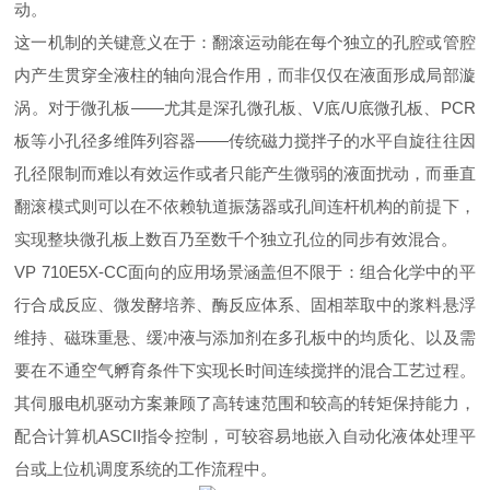
动。
这一机制的关键意义在于：翻滚运动能在每个独立的孔腔或管腔
内产生贯穿全液柱的轴向混合作用，而非仅仅在液面形成局部漩
涡。对于微孔板——尤其是深孔微孔板、V底/U底微孔板、PCR
板等小孔径多维阵列容器——传统磁力搅拌子的水平自旋往往因
孔径限制而难以有效运作或者只能产生微弱的液面扰动，而垂直
翻滚模式则可以在不依赖轨道振荡器或孔间连杆机构的前提下，
实现整块微孔板上数百乃至数千个独立孔位的同步有效混合。
VP 710E5X-CC面向的应用场景涵盖但不限于：组合化学中的平
行合成反应、微发酵培养、酶反应体系、固相萃取中的浆料悬浮
维持、磁珠重悬、缓冲液与添加剂在多孔板中的均质化、以及需
要在不通空气孵育条件下实现长时间连续搅拌的混合工艺过程。
其伺服电机驱动方案兼顾了高转速范围和较高的转矩保持能力，
配合计算机ASCII指令控制，可较容易地嵌入自动化液体处理平
台或上位机调度系统的工作流程中。