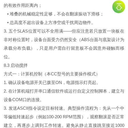
的有效作用距离内；
• 堆叠的机械稳定性足够，不会在翻滚振动下滑移；
• 总高度不超出设备上方净空或干扰周边物件。
3. 五个SLAS位置可以不全用满——但应注意若只放置一块板在
非对称位置时，设备台面受力仍然安全（ABS台面与底架设计为
承载分布负载），只是用户需自行留意板不会因意外碰触而移
位。
8.3 启动搅拌
方式一：计算机控制（本CC型号的主要操作模式）
1. 确认设备电源开关已拨至ON，电源指示灯亮起。
2. 在计算机端打开串口通信软件或运行自定义控制脚本，建立与
设备COM口的连接。
3. 发送ASCII指令设定目标转速。典型操作流程为：先从一个中
等偏低转速起步（例如100-200 RPM范围），观察翻滚是否正常
建立，再逐步上调到工作转速。避免从静止直接跳至接近1000