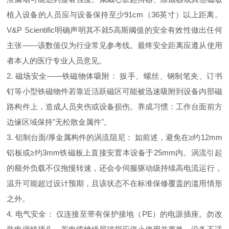
植入设备的人员应与设备保持至少91cm（36英寸）以上距离。
V&P Scientific明确声明其不就5高斯阈值的安全有效性做出任何
主张——该数值仅为行业常见参考线。最终安全距离应遵从使用
者本人的医疗专业人员意见。
2. 磁场安全——铁磁物体吸附： 扳手、螺丝、钢制笔夹、订书
钉等小型铁磁物件若靠近活跃磁区可能被迅速吸附到设备内部磁
路构件上，造成人员夹伤或设备损伤。养成习惯：工作台面前方
边缘区域保持"无松散金属件"。
3. 铝制台面/厚金属构件的涡流阻尼： 如前述，避免在≥约12mm
铝板或≥约3mm铁磁板上直接安置本设备于25mm内。涡流引起
的额外负载不仅拖慢转速，还会令伺服驱动级持续高电流运行，
温升可能超过设计预期，且该状态不在标准保修覆盖的滥用情形
之外。
4. 电气安全： 仅连接至带有保护接地（PE）的电源插座。勿改