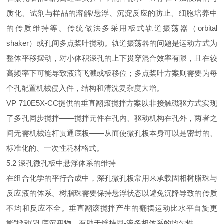
质化、试剂与样品的溶解/悬浮、沉淀反应的防止、细胞培养中
的传质维持等。传统做法多采用板式轨道振荡器（orbital
shaker）或孔间多点桨叶搅动。轨道振荡器的问题是运动方式为
整体平移摆动，对小体积深孔的上下贯穿混合效率有限，且在较
高频率下可能导致液滴飞溅或板移位；多点桨叶方案则需要为每
个孔配置机械侵入件，结构和清洗复杂度大增。
VP 710E5X-CC提供的垂直翻滚搅拌方案以非接触磁驱方式实现
了多孔同步搅拌——搅拌元件在孔内、驱动机构在孔外，两者之
间无需机械连杆贯通底板——从而使微孔板本身可以是密封的、
标准化的、一次性耗材格式。
5.2 深孔微孔板中悬浮体系的维持
在组合化学的平行合成中，深孔微孔板常用来承载固相树脂珠与
反应液的体系。树脂珠需要保持悬浮状态以避免沉降导致的传质
不均和反应不全。垂直翻滚搅拌产生的翻摆运动比水平自旋更
能"掀动"孔底沉积物，有助于维持固-液多相体系的均匀性。