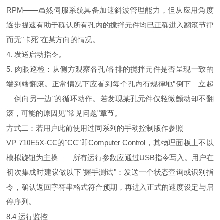
RPM——虽然伺服系统具备加速斜波管理能力，但从应用角度
逐步提速有助于确认所有孔内的搅拌元件均已正确进入翻滚节律
而无"卡死"在某方向的情况。
4. 发送启动指令。
5. 肉眼巡检：从侧方观察各孔/各排的搅拌元件是否呈现一致的
端到端翻滚。正常情况下应看到每个孔内有规律地"倒下—立起
—倒向另一边"的循环动作。若发现某孔元件仅轻微颤动却不翻
滚，可能的原因见"常见问题"章节。
方式二：若用户此前使用过同系列的手动控制版作参照
VP 710E5X-CC的"CC"即Computer Control，其物理面板上不以
模拟旋钮为主操——所有运行参数应通过USB指令写入。用户在
初次集成时建议做以下"握手测试"：发送一个状态查询或识别指
令，确认返回字符串格式符合预期，再进入正式的速度设定与启
停序列。
8.4 运行监控