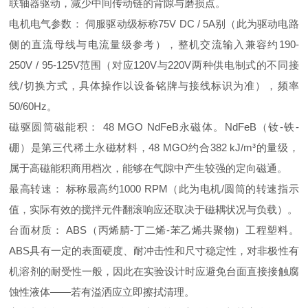
联轴器驱动，减少中间传动链的背隙与磨损点。
电机电气参数： 伺服驱动级标称75V DC / 5A别（此为驱动电路
侧的直流母线与电流量级参考），整机交流输入兼容约190-
250V / 95-125V范围（对应120V与220V两种供电制式的不同接
线/切换方式，具体操作以设备铭牌与接线标识为准），频率
50/60Hz。
磁驱圆筒磁能积： 48 MGO NdFeB永磁体。NdFeB（钕-铁-
硼）是第三代稀土永磁材料，48 MGO约合382 kJ/m³的量级，
属于高磁能积商用档次，能够在气隙中产生较强的定向磁通。
最高转速： 标称最高约1000 RPM（此为电机/圆筒的转速指示
值，实际有效的搅拌元件翻滚响应还取决于磁耦状况与负载）。
台面材质： ABS（丙烯腈-丁二烯-苯乙烯共聚物）工程塑料。
ABS具有一定的表面硬度、耐冲击性和尺寸稳定性，对非极性有
机溶剂的耐受性一般，因此在实验设计时应避免台面直接接触腐
蚀性液体——若有溢洒应立即擦拭清理。