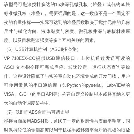
该型号可翻滚搅拌多达约15块深孔微孔板（堆叠）或低约60块
标准微孔板（堆叠）。需要强调的是，这一数值不是一个固定不
变的容量指标——实际可达到的堆叠层数取决于搅拌元件的几何
尺寸与磁化方向、液体黏度与密度、微孔板井深与底板材质厚
度、以及目标翻滚强度等多个互相关联的因素。
（6）USB计算机控制（ASCII指令集）
VP 710E5X-CC提供USB通信接口，上位机通过发送可读的
ASCII文本指令即可完成启停、转速设定、运行状态查询等操
作。这种设计降低了与实验室自动化环境集成的开发门槛，用户
可使用常见的串口通信库（如Python的pyserial、LabVIEW的
VISA、C/C++的串口API等）构建自定义控制脚本或将其纳入更
大的自动化调度架构中。
（7）低剖面ABS台面与可调支脚
搅拌台面采用ABS材质，兼顾了一定的耐磨性与表面平整度，同
时保持较低的轮廓高度以利于机械手或移液平台对微孔板的取放