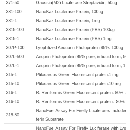
371-50
Gaussia(M2) Luciferase Streptavidin, 50ug
381-100
NanoKaz Luciferase Protein, 100ug
381-1
NanoKaz Luciferase Protein, 1mg
3815-100
NanoKaz Luciferase Protein (PBS) 100ug
3815-1
NanoKaz Luciferase Protein (PBS) 1mg
307P-100
Lyophilized Aequorin Photoprotein 95%. 100ug
307L-500
Aeqorin Photoprotein 95% pure, in liquid form, 500
307L-1
Aeqorin Photoprotein 95% pure, in liquid form, 1ml
315-1
Ptilosarcus Green Fluorescent protein.1 mg
315-10
Ptilosarcus Green Fluorescent protein.10 mg
316-1
R. Reniformis Green Fluorescent protein.
80%
pu
316-10
R. Reniformis Green Fluorescent protein.
80%
pu
NanoFuel Assay For Firefly Luciferase. Includes: 
318-50
ferin Substrate
NanoFuel Assay For Firefly Luciferase with Lysis.