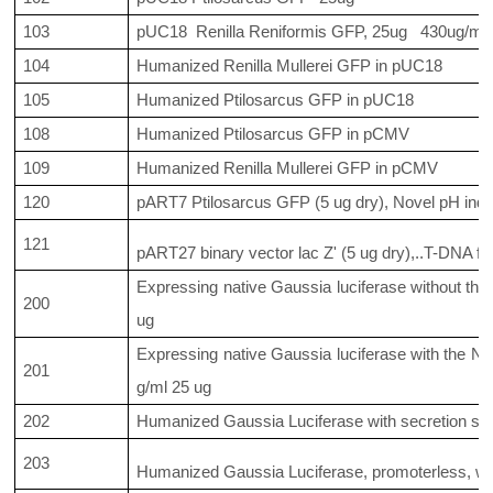
103
pUC18 Renilla Reniformis GFP, 25ug 430ug/ml
104
Humanized Renilla Mullerei GFP in pUC18
105
Humanized Ptilosarcus GFP in pUC18
108
Humanized Ptilosarcus GFP in pCMV
109
Humanized Renilla Mullerei GFP in pCMV
120
pART7 Ptilosarcus GFP (5 ug dry), Novel pH indic
121
pART27 binary vector lac Z' (5 ug dry),..T-DNA for e
Expressing native Gaussia luciferase without the
200
ug
Expressing native Gaussia luciferase with the N-t
201
g/ml 25 ug
202
Humanized Gaussia Luciferase with secretion sig
203
Humanized Gaussia Luciferase, promoterless, wit