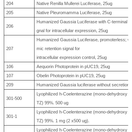
204
Native Renilla Mullerei Luciferase, 25ug
205
Native Pleuromamma Luciferase, 25ug
Humanized Gaussia Luciferase with C-terminal K
206
gnal for intracellular expression, 25ug
Humanized Gaussia Luciferase, promoterless; wi
207
mic retention signal for
intracellular expression control, 25ug
106
Aequorin Photoprotein in pUC19, 25ug
107
Obelin Photoprotein in pUC19, 25ug
209
Humanized Gaussia luciferase without secretion s
Lyophilized h-Coelenterazine (mono-dehydroxy der
301-500
TZ) 99%. 500 ug
Lyophilized h-Coelenterazine (mono-dehydroxy der
301-1
TZ) 99%. 1 mg (2 x500 ug).
Lyophilized h-Coelenterazine (mono-dehydroxy der