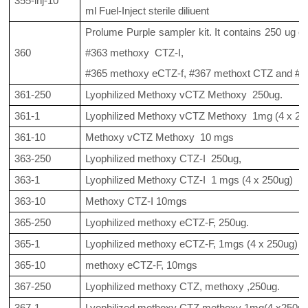
355-inj-10
ml Fuel-Inject sterile diliuent
Prolume Purple sampler kit. It contains 250 ug 
360
#363 methoxy CTZ-I,
#365 methoxy eCTZ-f, #367 methoxt CTZ and #3
361-250
Lyophilized Methoxy vCTZ Methoxy 250ug.
361-1
Lyophilized Methoxy vCTZ Methoxy 1mg (4 x 25
361-10
Methoxy vCTZ Methoxy 10 mgs
363-250
Lyophilized methoxy CTZ-I 250ug,
363-1
Lyophilized Methoxy CTZ-I 1 mgs (4 x 250ug)
363-10
Methoxy CTZ-I 10mgs
365-250
Lyophilized methoxy eCTZ-F, 250ug.
365-1
Lyophilized methoxy eCTZ-F, 1mgs (4 x 250ug)
365-10
methoxy eCTZ-F, 10mgs
367-250
Lyophilized methoxy CTZ, methoxy ,250ug.
367-1
Lyophilized methoxy CTZ methoxy 1mg(4 x250ug