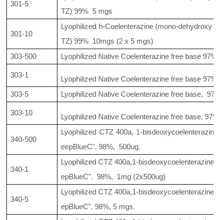
301-5
TZ) 99% 5 mgs
Lyophilized h-Coelenterazine (mono-dehydroxy der
301-10
TZ) 99% 10mgs (2 x 5 mgs)
303-500
Lyophilized Native Coelenterazine free base 97% 
303-1
Lyophilized Native Coelenterazine free base 97%
303-5
Lyophilized Native Coelenterazine free base, 97
303-10
Lyophilized Native Coelenterazine free base, 97
Lyophilized CTZ 400a, 1-bisdeoxycoelenterazine
340-500
eepBlueC". 98%, 500ug.
Lyophilized CTZ 400a,1-bisdeoxycoelenterazine,
340-1
epBlueC". 98%, 1mg (2x500ug)
Lyophilized CTZ 400a,1-bisdeoxycoelenterazine,
340-5
epBlueC". 98%, 5 mgs.