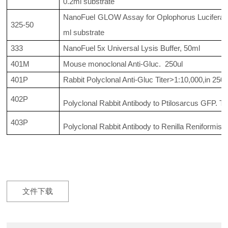
0.2ml substrate
NanoFuel GLOW Assay for Oplophorus Luciferases
325-50
ml substrate
333
NanoFuel 5x Universal Lysis Buffer, 50ml
401M
Mouse monoclonal Anti-Gluc. 250ul
401P
Rabbit Polyclonal Anti-Gluc Titer>1:10,000,in 250 
402P
Polyclonal Rabbit Antibody to Ptilosarcus GFP. Tit
403P
Polyclonal Rabbit Antibody to Renilla Reniformis G
文件下载