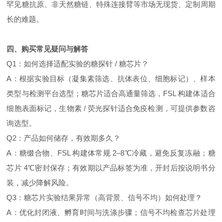
罕见糖抗原、非天然糖链、特殊连接臂等市场无现货、定制周期
长的难题。
四、购买常见疑问与解答
Q1：如何选择适配实验的糖探针 / 糖芯片？
A：根据实验目标（凝集素筛选、抗体表位、细胞标记）、样本
类型与检测平台选型；糖芯片适合高通量筛选，FSL 构建体适合
细胞表面标记，生物素 / 荧光探针适合免疫检测，可提供参数咨
询选型。
Q2：产品如何储存，有效期多久？
A：糖缀合物、FSL 构建体常规 2–8℃冷藏，避免反复冻融；糖
芯片 4℃密封保存；有效期以产品标签为准，开封后按说明书分
装，减少降解风险。
Q3：糖芯片实验结果异常（高背景、信号不均）如何处理？
A：优化封闭液、孵育时间与洗涤步骤；信号不均检查芯片处理