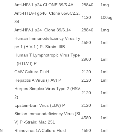
Anti-HIV-1 p24 CLONE 39/5.4A
28840
1mg
Anti-HTLV-I gp46 Clone 65/6C2.2.
4120
100ug
34
Anti-HIV-1 p24 Clone 39/6.14
28840
1mg
Human Immunodeficiency Virus Ty
4580
1ml
pe 1 (HIV-1 ) P- Strain: IIIB
Human T Lymphotropic Virus Type
2960
1ml
I (HTLV-I) P
CMV Culture Fluid
2120
1ml
Hepatitis A Virus (HAV) P
2120
1ml
Herpes Simplex Virus Type 2 (HSV-
2120
1ml
2)
Epstein-Barr Virus (EBV) P
2120
1ml
Simian Immunodeficiency Virus (SI
4580
1ml
V) P -Strain: Mac 251
FN
Rhinovirus 1A Culture Fluid
4580
1ml