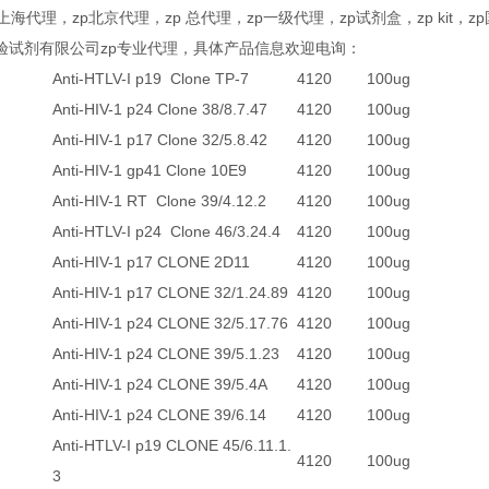
p上海代理，zp北京代理，zp 总代理，zp一级代理，zp试剂盒，zp kit，z
验试剂有限公司zp专业代理，具体产品信息欢迎电询：
Anti-HTLV-I p19 Clone TP-7
4120
100ug
Anti-HIV-1 p24 Clone 38/8.7.47
4120
100ug
Anti-HIV-1 p17 Clone 32/5.8.42
4120
100ug
Anti-HIV-1 gp41 Clone 10E9
4120
100ug
Anti-HIV-1 RT Clone 39/4.12.2
4120
100ug
Anti-HTLV-I p24 Clone 46/3.24.4
4120
100ug
Anti-HIV-1 p17 CLONE 2D11
4120
100ug
Anti-HIV-1 p17 CLONE 32/1.24.89
4120
100ug
Anti-HIV-1 p24 CLONE 32/5.17.76
4120
100ug
Anti-HIV-1 p24 CLONE 39/5.1.23
4120
100ug
Anti-HIV-1 p24 CLONE 39/5.4A
4120
100ug
Anti-HIV-1 p24 CLONE 39/6.14
4120
100ug
Anti-HTLV-I p19 CLONE 45/6.11.1.
4120
100ug
3