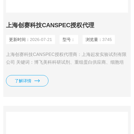
上海创赛科技CANSPEC授权代理
更新时间：
2026-07-21
型号：
浏览量：
3745
上海创赛科技CANSPEC授权代理商：上海起发实验试剂有限
公司 关键词：博飞美科科研试剂、重组蛋白供应商、细胞培
养基质胶、人工胃液厂家、实验耗材批发、生命科学试剂定
制、高校实验室合作、医药中间体供应商、高性价比科研产
了解详情
品、类器官培养基质胶、3D细胞培养解决方案、肿瘤研究试
剂、干细胞培养基