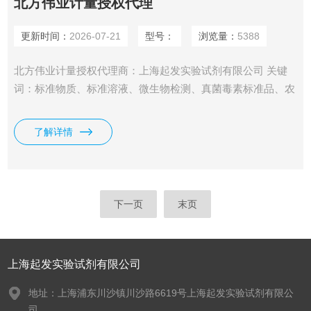
北方伟业计量授权代理
更新时间：
2026-07-21
型号：
浏览量：
5388
北方伟业计量授权代理商：上海起发实验试剂有限公司 关键
词：标准物质、标准溶液、微生物检测、真菌毒素标准品、农
药残留标准品、环境检测标准品、基体标准物质、水质重金属
标准、VOCs标准溶液、定量菌株、无菌采样袋、细胞培养耗
了解详情
材、PCR耗材、实验室试剂、计量生物、质控样品、校准曲
线、检测认证、科研耗材
下一页
末页
上海起发实验试剂有限公司
地址：上海浦东川沙镇川沙路6619号上海起发实验试剂有限公
司