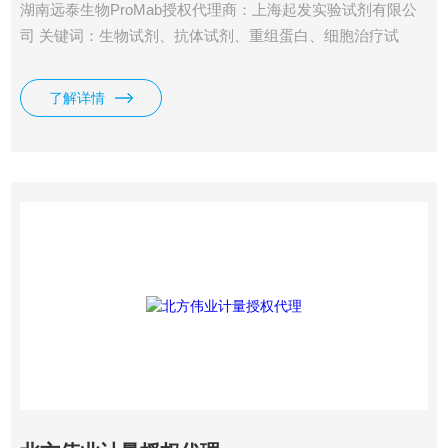
湖南远泰生物ProMab授权代理商：上海起发实验试剂有限公
司 关键词：生物试剂、抗体试剂、重组蛋白、细胞治疗试
剂、科研实验试剂、单抗试剂、CAR-T研发试剂、mRNA实验
试剂、细胞培养试剂、免疫检测试剂、生物科研耗材、抗体定
了解详情
制、蛋白表达、细胞实验试剂、分子生物试剂