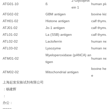
2-Glycoprot
ATG01-10
ß
human pla
ein 1
ATG02-02
GBM antigen
bovine kid
ATH01-02
Histone antigen
calf thymus
ATJ01-02
Jo-1 antigen
calf thymus
ATL01-02
La (SSB) antigen
calf thymus
ATL02-02
Lactoferrin
human neut
ATL03-02
Lysozyme
human neut
Myeloperoxidase (pANCA) an
ATM01-02
human neut
tigen
bovine hea
ATM02-02
Mitochondrial antigen
e
上海起发实验试剂有限公司
：杨建辉
：
办公：