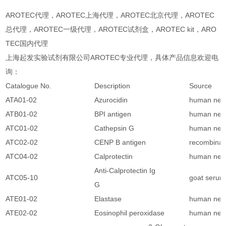
AROTEC代理，AROTEC上海代理，AROTEC北京代理，AROTEC
总代理，AROTEC一级代理，AROTEC试剂盒，AROTEC kit，ARO
TEC国内代理
上海起发实验试剂有限公司AROTEC专业代理，具体产品信息欢迎电
询：
Catalogue No.
Description
Source
ATA01-02
Azurocidin
human neut
ATB01-02
BPI antigen
human neut
ATC01-02
Cathepsin G
human neut
ATC02-02
CENP B antigen
recombinan
ATC04-02
Calprotectin
human neut
Anti-Calprotectin Ig
ATC05-10
goat serum
G
ATE01-02
Elastase
human neut
ATE02-02
Eosinophil peroxidase
human neut