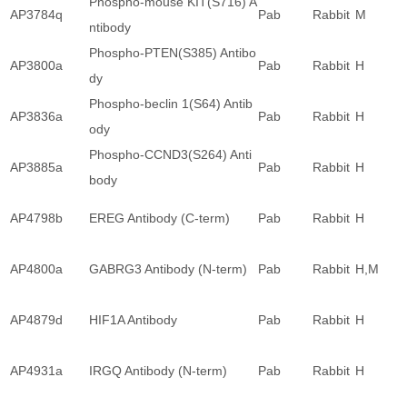
Phospho-mouse KIT(S716) A
AP3784q
Pab
Rabbit
M
ntibody
Phospho-PTEN(S385) Antibo
AP3800a
Pab
Rabbit
H
dy
Phospho-beclin 1(S64) Antib
AP3836a
Pab
Rabbit
H
ody
Phospho-CCND3(S264) Anti
AP3885a
Pab
Rabbit
H
body
AP4798b
EREG Antibody (C-term)
Pab
Rabbit
H
AP4800a
GABRG3 Antibody (N-term)
Pab
Rabbit
H,M
AP4879d
HIF1A Antibody
Pab
Rabbit
H
AP4931a
IRGQ Antibody (N-term)
Pab
Rabbit
H