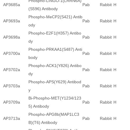
Phospho-LINGO-1(LRRN6A)
AP3685a
Pab
Rabbit
H
(S596) Antibody
Phospho-MeCP2(S421) Antib
AP3693a
Pab
Rabbit
H
ody
Phospho-E2F1(H357) Antibo
AP3698a
Pab
Rabbit
H
dy
Phospho-PRKAA1(S487) Anti
AP3700a
Pab
Rabbit
H
body
Phospho-ACK1(Y826) Antibo
AP3702a
Pab
Rabbit
H
dy
Phospho-APS(Y629) Antibod
AP3703a
Pab
Rabbit
H
y
Bi-Phospho-MET(Y1234/123
AP3709a
Pab
Rabbit
H
5) Antibody
Phospho-APG8b(MAP1LC3
AP3713a
Pab
Rabbit
H
B)(T6) Antibody