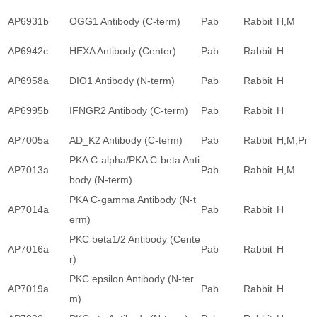
AP6931b
OGG1 Antibody (C-term)
Pab
Rabbit
H,M
AP6942c
HEXA Antibody (Center)
Pab
Rabbit
H
AP6958a
DIO1 Antibody (N-term)
Pab
Rabbit
H
AP6995b
IFNGR2 Antibody (C-term)
Pab
Rabbit
H
AP7005a
AD_K2 Antibody (C-term)
Pab
Rabbit
H,M,Pr
PKA C-alpha/PKA C-beta Anti
AP7013a
Pab
Rabbit
H,M
body (N-term)
PKA C-gamma Antibody (N-t
AP7014a
Pab
Rabbit
H
erm)
PKC beta1/2 Antibody (Cente
AP7016a
Pab
Rabbit
H
r)
PKC epsilon Antibody (N-ter
AP7019a
Pab
Rabbit
H
m)