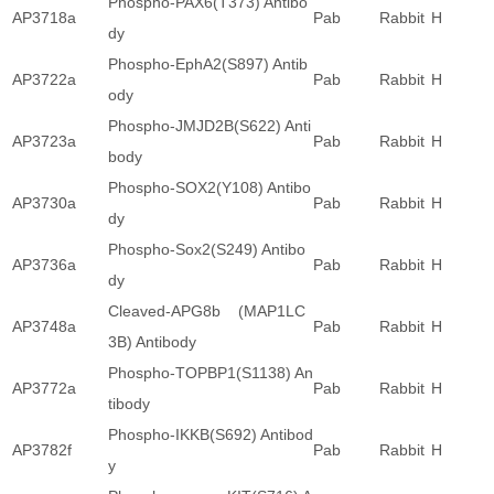
Phospho-PAX6(T373) Antibo
AP3718a
Pab
Rabbit
H
dy
Phospho-EphA2(S897) Antib
AP3722a
Pab
Rabbit
H
ody
Phospho-JMJD2B(S622) Anti
AP3723a
Pab
Rabbit
H
body
Phospho-SOX2(Y108) Antibo
AP3730a
Pab
Rabbit
H
dy
Phospho-Sox2(S249) Antibo
AP3736a
Pab
Rabbit
H
dy
Cleaved-APG8b (MAP1LC
AP3748a
Pab
Rabbit
H
3B) Antibody
Phospho-TOPBP1(S1138) An
AP3772a
Pab
Rabbit
H
tibody
Phospho-IKKB(S692) Antibod
AP3782f
Pab
Rabbit
H
y