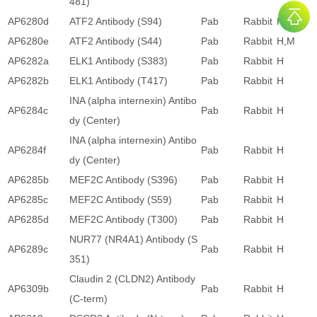
481)
AP6280d
ATF2 Antibody (S94)
Pab
Rabbit
H
AP6280e
ATF2 Antibody (S44)
Pab
Rabbit
H,M
AP6282a
ELK1 Antibody (S383)
Pab
Rabbit
H
AP6282b
ELK1 Antibody (T417)
Pab
Rabbit
H
INA (alpha internexin) Antibo
AP6284c
Pab
Rabbit
H
dy (Center)
INA (alpha internexin) Antibo
AP6284f
Pab
Rabbit
H
dy (Center)
AP6285b
MEF2C Antibody (S396)
Pab
Rabbit
H
AP6285c
MEF2C Antibody (S59)
Pab
Rabbit
H
AP6285d
MEF2C Antibody (T300)
Pab
Rabbit
H
NUR77 (NR4A1) Antibody (S
AP6289c
Pab
Rabbit
H
351)
Claudin 2 (CLDN2) Antibody
AP6309b
Pab
Rabbit
H
(C-term)