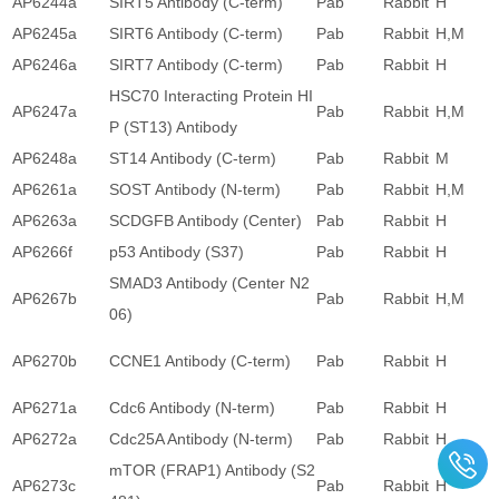
AP6244a
SIRT5 Antibody (C-term)
Pab
Rabbit
H
AP6245a
SIRT6 Antibody (C-term)
Pab
Rabbit
H,M
AP6246a
SIRT7 Antibody (C-term)
Pab
Rabbit
H
HSC70 Interacting Protein HI
AP6247a
Pab
Rabbit
H,M
P (ST13) Antibody
AP6248a
ST14 Antibody (C-term)
Pab
Rabbit
M
AP6261a
SOST Antibody (N-term)
Pab
Rabbit
H,M
AP6263a
SCDGFB Antibody (Center)
Pab
Rabbit
H
AP6266f
p53 Antibody (S37)
Pab
Rabbit
H
SMAD3 Antibody (Center N2
AP6267b
Pab
Rabbit
H,M
06)
AP6270b
CCNE1 Antibody (C-term)
Pab
Rabbit
H
AP6271a
Cdc6 Antibody (N-term)
Pab
Rabbit
H
AP6272a
Cdc25A Antibody (N-term)
Pab
Rabbit
H
mTOR (FRAP1) Antibody (S2
AP6273c
Pab
Rabbit
H