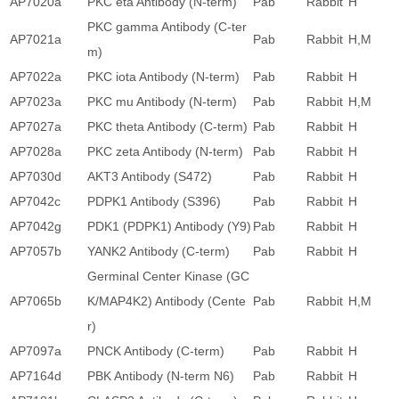
AP7020a
PKC eta Antibody (N-term)
Pab
Rabbit
H
PKC gamma Antibody (C-ter
AP7021a
Pab
Rabbit
H,M
m)
AP7022a
PKC iota Antibody (N-term)
Pab
Rabbit
H
AP7023a
PKC mu Antibody (N-term)
Pab
Rabbit
H,M
AP7027a
PKC theta Antibody (C-term)
Pab
Rabbit
H
AP7028a
PKC zeta Antibody (N-term)
Pab
Rabbit
H
AP7030d
AKT3 Antibody (S472)
Pab
Rabbit
H
AP7042c
PDPK1 Antibody (S396)
Pab
Rabbit
H
AP7042g
PDK1 (PDPK1) Antibody (Y9)
Pab
Rabbit
H
AP7057b
YANK2 Antibody (C-term)
Pab
Rabbit
H
Germinal Center Kinase (GC
AP7065b
K/MAP4K2) Antibody (Cente
Pab
Rabbit
H,M
r)
AP7097a
PNCK Antibody (C-term)
Pab
Rabbit
H
AP7164d
PBK Antibody (N-term N6)
Pab
Rabbit
H