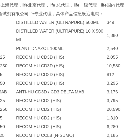
ife上海代理，life北京代理，life 总代理，life一级代理，life国内代理
验试剂有限公司life专业代理，具体产品信息欢迎电询：
DISTILLED WATER (ULTRAPURE) 500ML
349
DISTILLED WATER (ULTRAPURE) 10 X 500
1,880
ML
PLANT DNAZOL 100ML
2,540
25
RECOM HU CD3D (HIS)
2,055
250
RECOM HU CD3D (HIS)
10,580
5
RECOM HU CD3D (HIS)
812
50
RECOM HU CD3D (HIS)
3,295
6AB
ANTI-HU CD3D / CD3 DELTA MAB
3,176
25
RECOM HU CD2 (HIS)
3,795
250
RECOM HU CD2 (HIS)
20,590
5
RECOM HU CD2 (HIS)
1,310
50
RECOM HU CD2 (HIS)
6,280
25
RECOM HU CCL8 (N-SUMO)
2,185