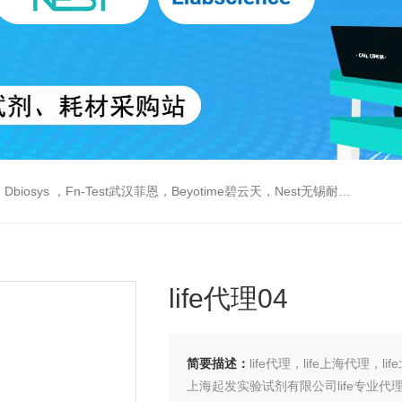
est武汉菲恩，Beyotime碧云天，Nest无锡耐思，Elabscience伊莱瑞特，Macklin麦克林生物，Cobioer科佰生物
life代理04
简要描述：
life代理，life上海代理，li
上海起发实验试剂有限公司life专业代理