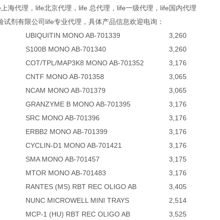
ife上海代理，life北京代理，life 总代理，life一级代理，life国内代理
验试剂有限公司life专业代理，具体产品信息欢迎电询：
UBIQUITIN MONO AB-701339
3,260
S100B MONO AB-701340
3,260
COT/TPL/MAP3K8 MONO AB-701352
3,176
CNTF MONO AB-701358
3,065
NCAM MONO AB-701379
3,065
GRANZYME B MONO AB-701395
3,176
SRC MONO AB-701396
3,176
ERBB2 MONO AB-701399
3,176
CYCLIN-D1 MONO AB-701421
3,176
SMA MONO AB-701457
3,175
MTOR MONO AB-701483
3,176
RANTES (MS) RBT REC OLIGO AB
3,405
NUNC MICROWELL MINI TRAYS
2,514
MCP-1 (HU) RBT REC OLIGO AB
3,525