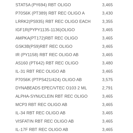
STAT5A (PY694) RBT OLIGO
3,465
P70S6K (PT389) RBT REC OLIGO A
3,430
LRRK2(PS935) RBT REC OLIGO EACH
3,355
IGF1R(PYPY1135-1136)OLIGO
3,465
AMPKA(PT172)RBT REC OLIGO
3,465
GSK3B(PS9)RBT REC OLIGO
3,465
IR (PY1158) RBT REC OLIGO AB
3,465
AS160 (PT642) RBT REC OLIGO
3,480
IL-31 RBT REC OLIGO AB
3,465
P70S6K (PTPS421/424) OLIGO AB
3,575
DYNABEADS EPEC/VTEC O103 2 ML
2,791
ALPHA-SYNUCLEIN RBT REC OLIGO
3,465
MCP3 RBT REC OLIGO AB
3,465
IL-34 RBT REC OLIGO AB
3,465
VISFATIN RBT REC OLIGO AB
3,465
IL-17F RBT REC OLIGO AB
3,465