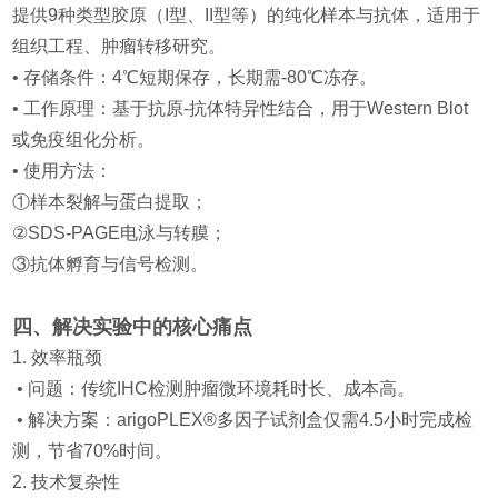
提供9种类型胶原（I型、II型等）的纯化样本与抗体，适用于
组织工程、肿瘤转移研究。
• 存储条件：4℃短期保存，长期需-80℃冻存。
• 工作原理：基于抗原-抗体特异性结合，用于Western Blot
或免疫组化分析。
• 使用方法：
①样本裂解与蛋白提取；
②SDS-PAGE电泳与转膜；
③抗体孵育与信号检测。
四、解决实验中的核心痛点
1. 效率瓶颈
• 问题：传统IHC检测肿瘤微环境耗时长、成本高。
• 解决方案：arigoPLEX®多因子试剂盒仅需4.5小时完成检
测，节省70%时间。
2. 技术复杂性