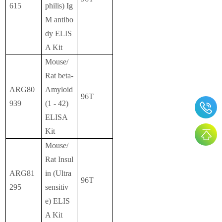
615
philis) Ig
M antibo
dy ELIS
A Kit
Mouse/
Rat beta-
ARG80
Amyloid
96T
939
(1 - 42)
ELISA
Kit
Mouse/
Rat Insul
ARG81
in (Ultra
96T
295
sensitiv
e) ELIS
A Kit