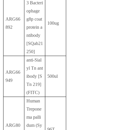
3 Bacteri
ophage
ARG66
g8p coat
100ug
892
protein a
ntibody
[SQab21
250]
anti-Sial
yl Tn ant
ARG66
ibody [S
500ul
949
Tn 219]
(FITC)
Human
Trepone
ma palli
ARG80
dum (Sy
96T