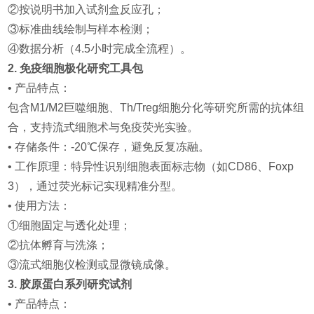
②按说明书加入试剂盒反应孔；
③标准曲线绘制与样本检测；
④数据分析（4.5小时完成全流程）。
2. 免疫细胞极化研究工具包
• 产品特点：
包含M1/M2巨噬细胞、Th/Treg细胞分化等研究所需的抗体组
合，支持流式细胞术与免疫荧光实验。
• 存储条件：-20℃保存，避免反复冻融。
• 工作原理：特异性识别细胞表面标志物（如CD86、Foxp
3），通过荧光标记实现精准分型。
• 使用方法：
①细胞固定与透化处理；
②抗体孵育与洗涤；
③流式细胞仪检测或显微镜成像。
3. 胶原蛋白系列研究试剂
• 产品特点：