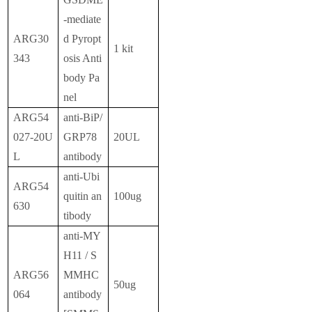
-mediate
ARG30
d Pyropt
1 kit
343
osis Anti
body Pa
nel
ARG54
anti-BiP/
027-20U
GRP78
20UL
L
antibody
anti-Ubi
ARG54
quitin an
100ug
630
tibody
anti-MY
H11 / S
ARG56
MMHC
50ug
064
antibody