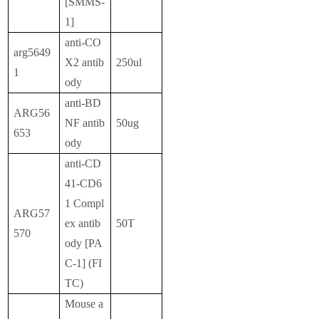
[SMMS-
1]
anti-CO
arg5649
X2 antib
250ul
1
ody
anti-BD
ARG56
NF antib
50ug
653
ody
anti-CD
41-CD6
1 Compl
ARG57
ex antib
50T
570
ody [PA
C-1] (FI
TC)
Mouse a