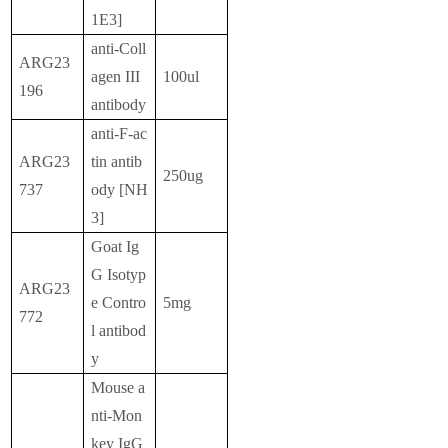
1E3]
anti-Coll
ARG23
agen III
100ul
196
antibody
anti-F-ac
ARG23
tin antib
250ug
737
ody [NH
3]
Goat Ig
G Isotyp
ARG23
e Contro
5mg
772
l antibod
y
Mouse a
nti-Mon
key IgG