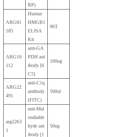
RP)
Human
ARG81
HMGB1
96T
185
ELISA
Kit
anti-GA
ARG10
PDH ant
100ug
112
ibody [6
C5]
anti-C1q
ARG22
antibody
500ul
491
(FITC)
anti-Mal
ondialde
arg2263
hyde ant
50ug
1
ibody [1