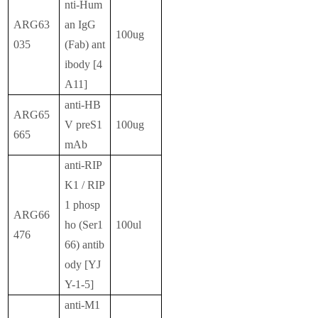
nti-Hum
ARG63
an IgG
100ug
035
(Fab) ant
ibody [4
A11]
anti-HB
ARG65
V preS1
100ug
665
mAb
anti-RIP
K1 / RIP
1 phosp
ARG66
ho (Ser1
100ul
476
66) antib
ody [YJ
Y-1-5]
anti-M1