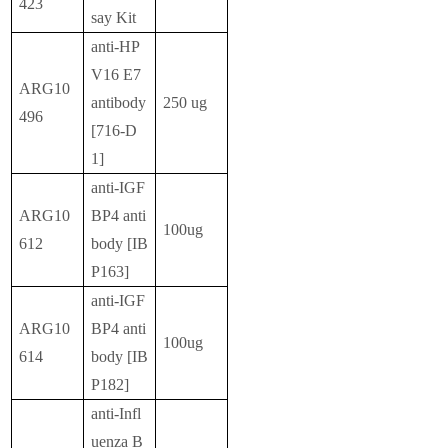
423
say Kit
anti-HP
V16 E7
ARG10
antibody
250 ug
496
[716-D
1]
anti-IGF
ARG10
BP4 anti
100ug
612
body [IB
P163]
anti-IGF
ARG10
BP4 anti
100ug
614
body [IB
P182]
anti-Infl
uenza B