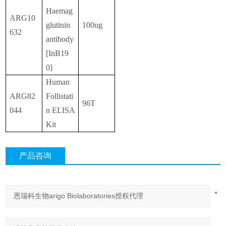
Haemag
ARG10
glutinin
100ug
632
antibody
[InB19
0]
Human
ARG82
Follistati
96T
044
n ELISA
Kit
产品咨询