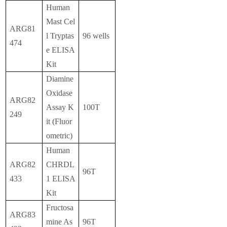
Human
Mast Cel
ARG81
l Tryptas
96 wells
474
e ELISA
Kit
Diamine
Oxidase
ARG82
Assay K
100T
249
it (Fluor
ometric)
Human
ARG82
CHRDL
96T
433
1 ELISA
Kit
Fructosa
ARG83
mine As
96T