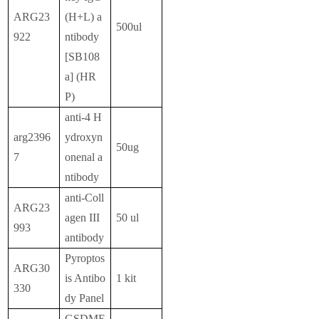
ARG23
(H+L) a
500ul
922
ntibody
[SB108
a] (HR
P)
anti-4 H
arg2396
ydroxyn
50ug
7
onenal a
ntibody
anti-Coll
ARG23
agen III
50 ul
993
antibody
Pyroptos
ARG30
is Antibo
1 kit
330
dy Panel
GSDME