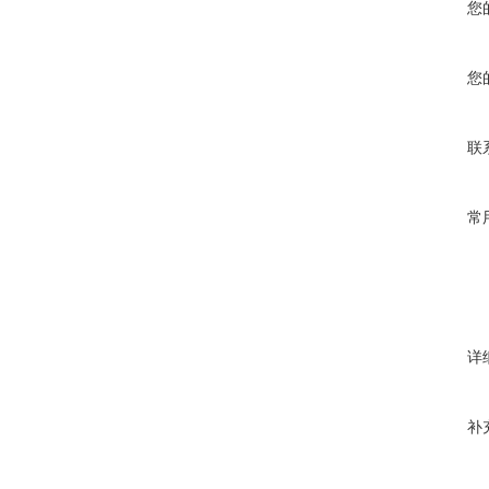
您
您
联
常
详
补