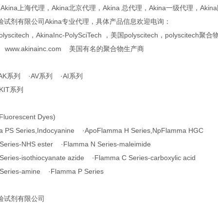
，Akina上海代理，Akina北京代理，Akina 总代理，Akina一级代理，Aki
验试剂有限公司Akina专业代理，具体产品信息欢迎电询：
polyscitech，AkinaInc-PolySciTech ，美国polyscitech，polyscite
ech www.akinainc.com 美国有名的聚合物生产商
AK系列 ·AV系列 ·AI系列
KIT系列
orescent Dyes)
 PS Series,Indocyanine ·ApoFlamma H Series,NpFlamma HGC
Series-NHS ester ·Flamma N Series-maleimide
eries-isothiocyanate azide ·Flamma C Series-carboxylic acid
Series-amine ·Flamma P Series
验试剂有限公司