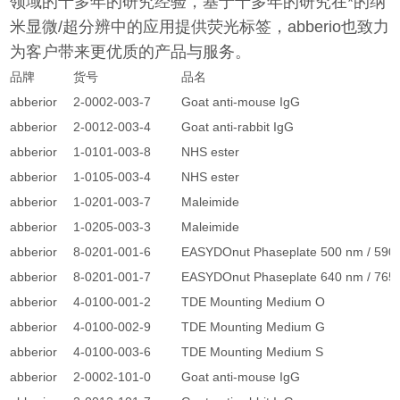
领域的十多年的研究经验，基于十多年的研究在*的纳
米显微/超分辨中的应用提供荧光标签，abberio也致力
为客户带来更优质的产品与服务。
品牌
货号
品名
abberior
2-0002-003-7
Goat anti-mouse IgG
abberior
2-0012-003-4
Goat anti-rabbit IgG
abberior
1-0101-003-8
NHS ester
abberior
1-0105-003-4
NHS ester
abberior
1-0201-003-7
Maleimide
abberior
1-0205-003-3
Maleimide
abberior
8-0201-001-6
EASYDOnut Phaseplate 500 nm / 590
abberior
8-0201-001-7
EASYDOnut Phaseplate 640 nm / 765
abberior
4-0100-001-2
TDE Mounting Medium O
abberior
4-0100-002-9
TDE Mounting Medium G
abberior
4-0100-003-6
TDE Mounting Medium S
abberior
2-0002-101-0
Goat anti-mouse IgG