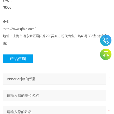
办公：
*8006
企业
:
:http://www.qfbio.com/
地址：上海市浦东新区晨阳路
225
弄东方现代商业广场
46
号
303
室
(
近东亭
路
)
产品咨询