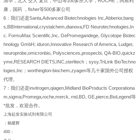
清华，北大
交大
复旦，中山等100多所大学，ROCHE，阿斯利
康，国药
，fisher等500多家公司
6
：我们还是Santa,Advanced Biotechnologies Inc,Abberior,bang
s,BBInternational,crystalchem,dianova,FD Neurotechnologies,In
c. FormuMax Scientific,Inc, GePromegaridege, Glycotope Biotec
hnology GmbH; iduron,Innovative Research of America, Ludger,
neuroprobe,omicronbio, Polysciences,prospecbi, QA-BIO,quickz
yme,RESEARCH DIETS,INC,sterlitech；sysy,TriLink BioTechno
logies,Inc；worthington-biochem,zyagen等几十家国外公司授权
代理。
7：我们还是invitrogen,qiagen,Midland BioProducts Corporationa
m,sigma;Promega,roche,merck, rnd,BD, GE,pierce,BioLegend等
*批发，欢迎合作。
上海起发实验试剂有限公司
：杨建辉
400
：