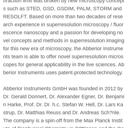
ffraction limit was broken by new microscopy concept
s such as STED, GSD, GSDIM, PALM, STORM and
RESOLFT. Based on more than two decades of rese
arch experience in superresolution microscopy / fluor
escence nanoscopy and a passion for developing no
vel concepts and methods in superresolution imaging
for this new era of microscopy, the Abberior Instrume
nts team is able to offer novel superresolution micros
copes for general applicability in the live sciences. Ab
berior Instruments uses patent-protected technology.
Abberior Instruments GmbH was founded in 2012 by
Dr. Gerald Donnert, Dr. Alexander Egner, Dr. Benjami
n Harke, Prof. Dr. Dr. h.c. Stefan W. Hell, Dr. Lars Ka
strup, Dr. Matthias Reuss and Dr. Andreas Sch?nle.
The company is a spin-off from the Max Planck Instit