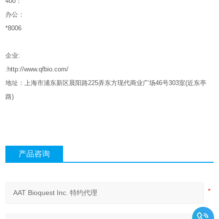
400
：
办公：
*8006
企业
:
:http://www.qfbio.com/
地址：上海市浦东新区晨阳路
225
弄东方现代商业广场
46
号
303
室
(
近东亭
路
)
产品咨询