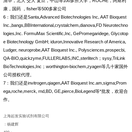
清华，北大
交大
复旦，中山等100多所大学，ROCHE，阿斯利
康，国药
，fisher等500多家公司
6
：我们还是Santa,Advanced Biotechnologies Inc, AAT Bioquest
Inc.,bangs,BBInternational,crystalchem,dianova,FD Neurotechno
logies,Inc. FormuMax Scientific,Inc, GePromegaridege, Glycotop
e Biotechnology GmbH; iduron,Innovative Research of America,
Ludger, neuroprobe,AAT Bioquest Inc., Polysciences,prospecbi,
QA-BIO,quickzyme,FULLERLABS,INC,sterlitech；sysy,TriLink
BioTechnologies,Inc；worthington-biochem,zyagen等几十家国外
公司授权代理。
7：我们还是invitrogen,qiagen,AAT Bioquest Inc.am,sigma;Prom
ega,roche,merck, rnd,BD, GE,pierce,BioLegend等*批发，欢迎合
作。
上海起发实验试剂有限公司
：杨建辉