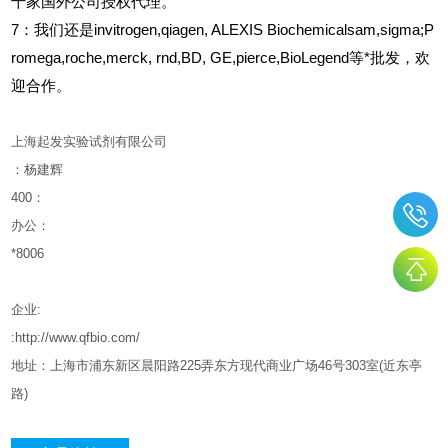
十家国外公司授权代理。
7：我们还是invitrogen,qiagen, ALEXIS Biochemicalsam,sigma;P
romega,roche,merck, rnd,BD, GE,pierce,BioLegend等*批发，欢
迎合作。
上海起发实验试剂有限公司
：杨建辉
400
：
办公：
*8006
企业
:
:http://www.qfbio.com/
地址：上海市浦东新区晨阳路
225
弄东方现代商业广场
46
号
303
室
(
近东亭
路
)