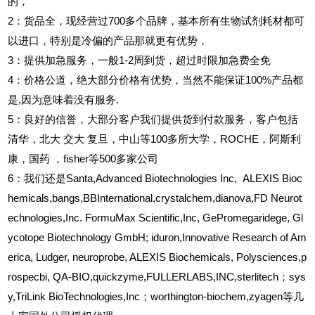
的，
2
：货品全，现经营过700多个品牌，基本所有生物试剂耗材都可
以进口，特别是冷偏的产品那就更有优势，
3
：提供加急服务，一般1-2周到货，超过时限加急费全免
4
：价格公道，绝大部分价格有优势，当然不能保证100%产品都
是,因为意味着没有服务.
5
：良好的信誉，大部分客户我们提供货到付款服务，客户包括
清华，北大
交大
复旦，中山等100多所大学，ROCHE，阿斯利
康，国药
，fisher等500多家公司
6
：我们还是Santa,Advanced Biotechnologies Inc, ALEXIS Bioc
hemicals,bangs,BBInternational,crystalchem,dianova,FD Neurot
echnologies,Inc. FormuMax Scientific,Inc, GePromegaridege, Gl
ycotope Biotechnology GmbH; iduron,Innovative Research of Am
erica, Ludger, neuroprobe, ALEXIS Biochemicals, Polysciences,p
rospecbi, QA-BIO,quickzyme,FULLERLABS,INC,sterlitech；sys
y,TriLink BioTechnologies,Inc；worthington-biochem,zyagen等几