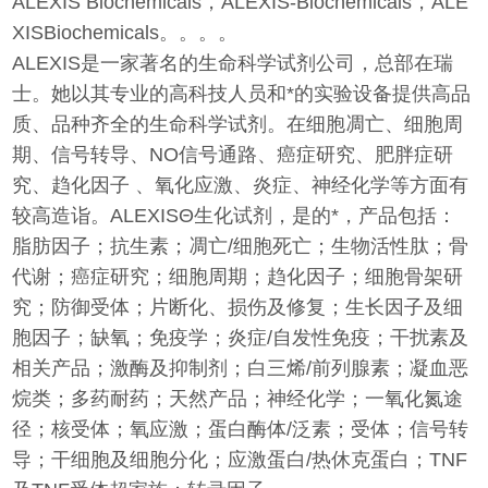
ALEXIS Biochemicals，ALEXIS-Biochemicals，ALE
XISBiochemicals。。。。
ALEXIS是一家著名的生命科学试剂公司，总部在瑞
士。她以其专业的高科技人员和*的实验设备提供高品
质、品种齐全的生命科学试剂。在细胞凋亡、细胞周
期、信号转导、NO信号通路、癌症研究、肥胖症研
究、趋化因子 、氧化应激、炎症、神经化学等方面有
较高造诣。ALEXISΘ生化试剂，是的*，产品包括：
脂肪因子；抗生素；凋亡/细胞死亡；生物活性肽；骨
代谢；癌症研究；细胞周期；趋化因子；细胞骨架研
究；防御受体；片断化、损伤及修复；生长因子及细
胞因子；缺氧；免疫学；炎症/自发性免疫；干扰素及
相关产品；激酶及抑制剂；白三烯/前列腺素；凝血恶
烷类；多药耐药；天然产品；神经化学；一氧化氮途
径；核受体；氧应激；蛋白酶体/泛素；受体；信号转
导；干细胞及细胞分化；应激蛋白/热休克蛋白；TNF