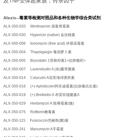
及TNF受体超家族；转录因子
Alexis--
毒素等检测对照品和各种生物学综合类试剂
ALX-350-020 Wortmannin
渥曼青霉素
ALX-350-030 Hypericin (native)
金丝桃素
ALX-450-006 Ionomycin (free acid)
伊屋诺霉素
ALX-350-004 Thapsigargin
毒胡萝卜素
ALX-350-005 Bryostatin 1
苔藓抑素
1<
抗肿瘤药
>
ALX-350-007 Lavendustin A (
灰
)
薰草菌素
ALX-350-014 Calyculin A
花萼海绵诱癌素
ALX-350-016 (+)-Aphidicolin
阿非迪霉素
(
抗病毒抗生素
)
ALX-350-019 (+)-Brefeldin A
布雷菲德菌素
A
ALX-350-029 Herbimycin A
除莠霉素
(
微
)
ALX-350-075 Rottlerin
楸毒素
ALX-350-115 Fusicoccin
壳梭孢
(
菌
)
素
ALX-350-241 Manumycin A
手霉素