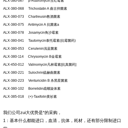
ALX-380-067
β
-Rubromycin
玉红霉素
ALX-380-068 Trichostatin A
曲古抑菌素
ALX-380-073 Chartreusin
教酒菌素
ALX-380-075 Antimycin A
抗菌素
a
ALX-380-078 Josamycin
角沙霉素
ALX-380-041 Tautomycin
泰托霉素
(
抗霉菌药
)
ALX-380-053 Cerulenin
浅蓝菌素
ALX-380-114 Chrysomycin B
金霉素
ALX-450-012 Valinomycin
凡林霉素
[
抗真菌药
]
ALX-380-221 Sulochrin
硫赫曲菌素
ALX-380-223 Venturicidin B
杀黑星菌素
ALX-380-102 Borrelidin
疏螺旋体素
ALX-385-018 (+)-Taxifolin
黄衫素
我们公司zui大优势是*的采购，
1
：基本什么都能进口，血清，抗体，耗材，还有部分限制进口