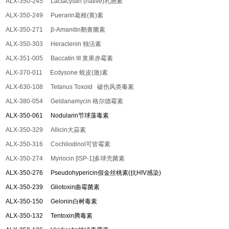
ALX-350-245 Lactacystin (native)
乳胞素
ALX-350-249 Puerarin
葛根
(
黄
)
素
ALX-350-271
β
-Amanitin
鹅膏菌素
ALX-350-303 Heraclenin
独活素
ALX-351-005 Baccatin III
浆果赤霉素
ALX-370-011 Ecdysone
蜕皮
(
激
)
素
ALX-630-108 Tetanus Toxoid
破伤风类毒素
ALX-380-054 Geldanamycin
格尔德霉素
ALX-350-061 Nodularin
节球藻毒素
ALX-350-329 Allicin
大蒜素
ALX-350-316 Cochliodinol
可皆霉素
ALX-350-274 Myriocin [ISP-1]
多球壳菌素
ALX-350-276 Pseudohypericin
假金丝桃素
(
抗
HIV
感染
)
ALX-350-239 Gliotoxin
曲霉菌素
ALX-350-150 Gelonin
白树毒素
ALX-350-132 Tentoxin
腾毒素