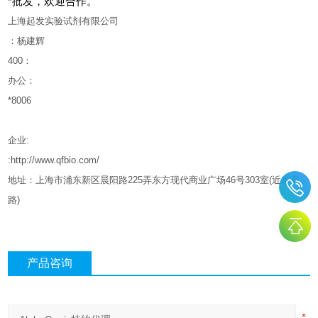
*批发，欢迎合作。
上海起发实验试剂有限公司
：杨建辉
400
：
办公：
*8006
企业
:
:http://www.qfbio.com/
地址：上海市浦东新区晨阳路
225
弄东方现代商业广场
46
号
303
室
(
近东亭
路
)
产品咨询