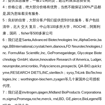
3
：提供加急服务，一般1-2周到货，超过时限加急费全免
4
：价格公道，绝大部分价格有优势，当然不能保证100%产品都
是,因为意味着没有服务.
5
：良好的信誉，大部分客户我们提供货到付款服务，客户包括
清华，北大
交大
复旦，中山等100多所大学，ROCHE，阿斯利
康，国药
，fisher等500多家公司
6
：我们还是Santa,Advanced Biotechnologies Inc,AlphaGenix,ba
ngs,BBInternational,crystalchem,dianova,FD Neurotechnologies,I
nc. FormuMax Scientific,Inc, GePromegaridege, Glycotope Biote
chnology GmbH; iduron,Innovative Research of America, Ludger,
neuroprobe,omicronbio, Polysciences,prospecbi, QA-BIO,quickz
yme,RESEARCH DIETS,INC,sterlitech；sysy,TriLink BioTechno
logies,Inc；worthington-biochem,zyagen等几十家国外公司授权
代理。
7：我们还是invitrogen,qiagen,Midland BioProducts Corporationa
m,sigma;Promega,roche,merck, rnd,BD, GE,pierce,BioLegend等