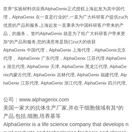
世界*实验材料供应商AlphaGenix正式授权上海起发为其中国代
理，AlphaGenix 在一直是行业的*,一直为广大科研客户提供zui为
优质的产品和服务,上海起发一直秉承为中国科研客户带来的产
品，的服务，
签约AlphaGenix 就是为了给广大科研客户带来更
加*的产品和服务,您的满意将是我们zui大的收获
AlphaGenix
中国代理，AlphaGenix 上海代理，AlphaGenix北京
代理， AlphaGenix 广东代理，AlphaGenix 江苏代理 AlphaGeni
x 湖北代理,
AlphaGenix
天津,
AlphaGenix
黑龙江代理,
AlphaGe
nix
内蒙古代理,
AlphaGenix
吉林代理,
AlphaGenix
福建代理,
Alp
haGenix
江苏代理,
AlphaGenix
浙江代理,
AlphaGenix
四川代理,
公司：www.alphagenix.com
美国一家大的抗体生产厂家,并在干细胞领域有其*的
产品,包括,细胞,培养基等
AlphaGenix is a life science company that develops n