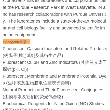
AlphaGenix has its laboratories and corporate offices
at the Purdue Research Park in West Lafayette, IN a
nd has research collaborations with Purdue Universit
y. The laboratories include a state-of-the-art molecul
ar and cell biology facility and advanced scientific im
aging equipment.
alphagenix目录：
Fluorescent Calcium Indicators and Related Products
(钙离子测定试剂及其衍生产品)
Fluorescent Cl, pH and Zinc Indicators (其他荧光离子
探针(pH, Cl))
Fluorescent Membrane and Membrane Potential Dye
s (生物膜及生物膜电位差荧光染料)
Natural Products and Their Fluorescent Conjugates
(生物毒素及它们的荧光偶合物)
Biochemical Reagents for Nitric Oxide (NO) Studies