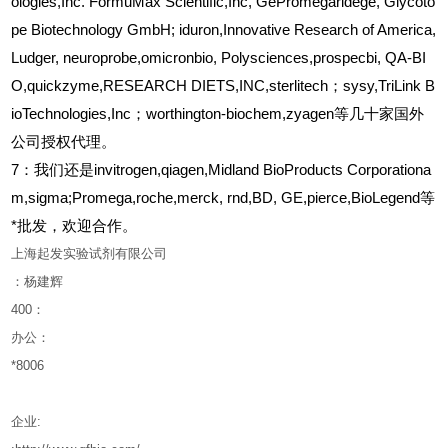
ologies,Inc. FormuMax Scientific,Inc, GePromegaridege, Glycoto
pe Biotechnology GmbH; iduron,Innovative Research of America,
Ludger, neuroprobe,omicronbio, Polysciences,prospecbi, QA-BI
O,quickzyme,RESEARCH DIETS,INC,sterlitech；sysy,TriLink B
ioTechnologies,Inc；worthington-biochem,zyagen等几十家国外
公司授权代理。
7：我们还是invitrogen,qiagen,Midland BioProducts Corporationa
m,sigma;Promega,roche,merck, rnd,BD, GE,pierce,BioLegend等
*批发，欢迎合作。
上海起发实验试剂有限公司
：杨建辉
400
：
办公：
*8006
企业
: