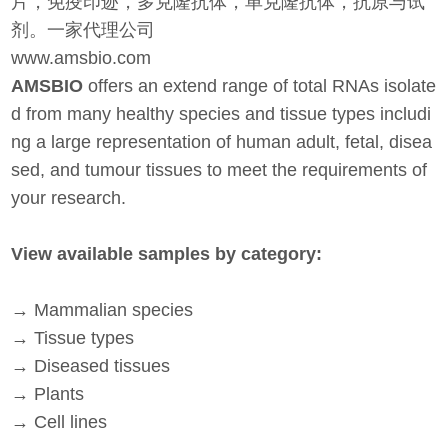
片，免疫印迹，多克隆抗体，单克隆抗体，抗原与试
剂。一家代理公司
www.amsbio.com
AMSBIO
offers an extend range of total RNAs isolate
d from many healthy species and tissue types includi
ng a large representation of human adult, fetal, disea
sed, and tumour tissues to meet the requirements of
your research.
View available samples by category:
→ Mammalian species
→ Tissue types
→ Diseased tissues
→ Plants
→ Cell lines