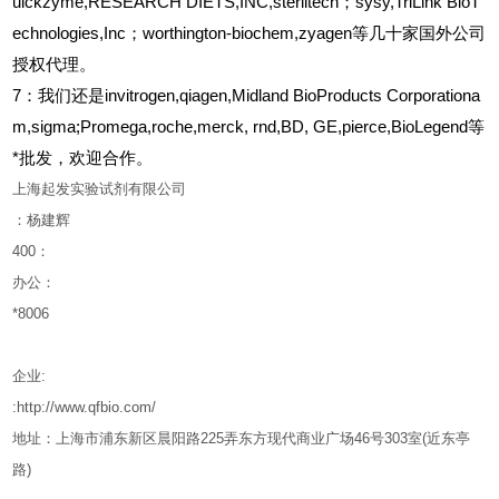
uickzyme,RESEARCH DIETS,INC,sterlitech；sysy,TriLink BioT
echnologies,Inc；worthington-biochem,zyagen等几十家国外公司
授权代理。
7：我们还是invitrogen,qiagen,Midland BioProducts Corporationa
m,sigma;Promega,roche,merck, rnd,BD, GE,pierce,BioLegend等
*批发，欢迎合作。
上海起发实验试剂有限公司
：杨建辉
400
：
办公：
*8006
企业
:
:http://www.qfbio.com/
地址：上海市浦东新区晨阳路
225
弄东方现代商业广场
46
号
303
室
(
近东亭
路
)