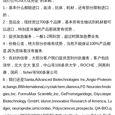
我们公司zui大优势是*的采购，
1
：基本什么都能进口，血清，抗体，耗材，还有部分限制进口
的，
2
：货品全，现经营过700多个品牌，基本所有生物试剂耗材都可
以进口，特别是冷偏的产品那就更有优势，
3
：提供加急服务，一般1-2周到货，超过时限加急费全免
4
：价格公道，绝大部分价格有优势，当然不能保证100%产品都
是,因为意味着没有服务.
5
：良好的信誉，大部分客户我们提供货到付款服务，客户包括
清华，北大
交大
复旦，中山等100多所大学，ROCHE，阿斯利
康，国药
，fisher等500多家公司
6
：我们还是Santa,Advanced Biotechnologies Inc,Angio-Proteom
ie,bangs,BBInternational,crystalchem,dianova,FD Neurotechnolo
gies,Inc. FormuMax Scientific,Inc, GePromegaridege, Glycotope
Biotechnology GmbH; iduron,Innovative Research of America, Lu
dger, neuroprobe,omicronbio, Polysciences,prospecbi, QA-BIO,q