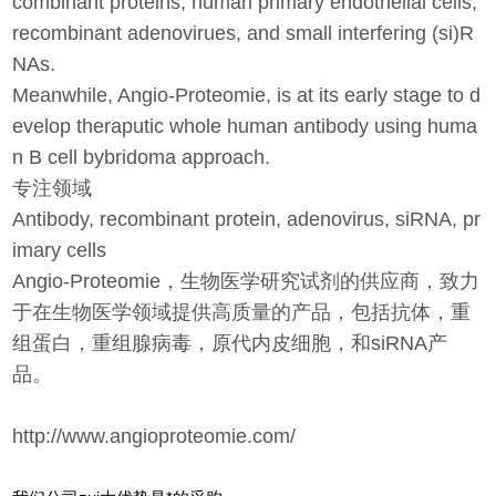
combinant proteins, human primary endothelial cells,
recombinant adenovirues, and small interfering (si)R
NAs.
Meanwhile, Angio-Proteomie, is at its early stage to d
evelop theraputic whole human antibody using huma
n B cell bybridoma approach.
专注领域
Antibody, recombinant protein, adenovirus, siRNA, pr
imary cells
Angio-Proteomie，生物医学研究试剂的供应商，致力
于在生物医学领域提供高质量的产品，包括抗体，重
组蛋白，重组腺病毒，原代内皮细胞，和siRNA产
品。
http://www.angioproteomie.com/