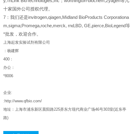
y,TriLink BioTechnologies,Inc；worthington-biochem,zyagen等几
十家国外公司授权代理。
7：我们还是invitrogen,qiagen,Midland BioProducts Corporationa
m,sigma;Promega,roche,merck, rnd,BD, GE,pierce,BioLegend等
*批发，欢迎合作。
上海起发实验试剂有限公司
：杨建辉
400
：
办公：
*8006
企业
:
:http://www.qfbio.com/
地址：上海市浦东新区晨阳路
225
弄东方现代商业广场
46
号
303
室
(
近东亭
路
)