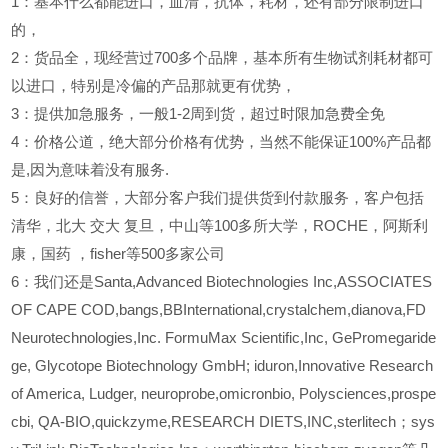
1
：基本什么都能进口，血清，抗体，耗材，还有部分限制进口
的，
2
：货品全，现经营过700多个品牌，基本所有生物试剂耗材都可
以进口，特别是冷偏的产品那就更有优势，
3
：提供加急服务，一般1-2周到货，超过时限加急费全免
4
：价格公道，绝大部分价格有优势，当然不能保证100%产品都
是,因为意味着没有服务.
5
：良好的信誉，大部分客户我们提供货到付款服务，客户包括
清华，北大
交大
复旦，中山等100多所大学，ROCHE，阿斯利
康，国药
，fisher等500多家公司
6
：我们还是Santa,Advanced Biotechnologies Inc,ASSOCIATES
OF CAPE COD,bangs,BBInternational,crystalchem,dianova,FD
Neurotechnologies,Inc. FormuMax Scientific,Inc, GePromegaride
ge, Glycotope Biotechnology GmbH; iduron,Innovative Research
of America, Ludger, neuroprobe,omicronbio, Polysciences,prospe
cbi, QA-BIO,quickzyme,RESEARCH DIETS,INC,sterlitech；sys