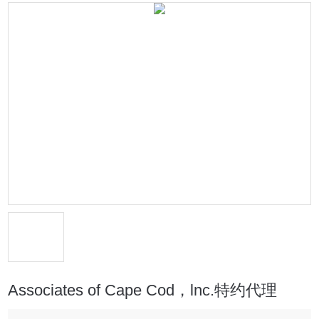
Associates of Cape Cod，lnc.特约代理