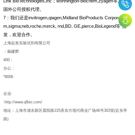
Link BioTechnologies,Inc；worthington-biochem,zyagen等几十家
国外公司授权代理。
7：我们还是invitrogen,qiagen,Midland BioProducts Corporationa
m,sigma;neb,roche,merck, rnd,BD, GE,pierce,BioLegend等*批
发，欢迎合作。
上海起发实验试剂有限公司
：杨建辉
400
：
办公：
*8006
企业
:
:http://www.qfbio.com/
地址：上海市浦东新区晨阳路
225
弄东方现代商业广场
46
号
303
室
(
近东亭
路
)