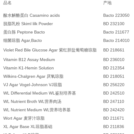
品名
产地
酸水解酪蛋白 Casamino acids
Bacto 223050
脱脂乳粉 Skiml lilk Powder
BD 232100
蛋白胨 Peptone Bacto
Bacto 211677
细菌琼脂 Agar,Bacto
Bacto 214010
Violet Red Bile Glucose Agar 紫红胆盐葡萄糖琼脂
BD 218661
Vitamin B12 Assay Medium
BD 236010
Vitamin K1-Hemin Solution
BD 212354
Wilkins-Chalgren Agar 厌氧琼脂
BD 218051
VJ Agar Vogel-Johnson VJ琼脂
BD 256220
WL Differential Medium WL鉴别培养基
BD 242510
WL Nutrient Broth WL营养肉汤
BD 247110
WL Nutrient Medium WL营养培养基
BD 242420
Wort Agar 麦芽汁琼脂
BD 211671
XL Agar Base XL琼脂基础
BD 211836