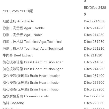
0
BD/Difco 24281
YPD Broth YPD肉汤
0
细菌琼脂 Agar,Bacto
Bacto 214030
琼脂，高贵级 Agar，Noble
Difco 214220
琼脂，高贵级 Aga，Noble
Difco 214230
琼脂，技术型 Technical Agar,Technical
Difco 281230
琼脂，技术型 Technical Agar,Technical
Difco 281210
牛肉膏 Beef Extract
Difc 211520
脑心浸液琼脂 Brain Heart Infusion Agar
Difco 241820
脑心浸液琼脂 Brain Heart Infusion Agar
Difco 241830
脑心浸液(无琼脂) Brain Heart Infusion
Difco 237400
脑心浸液(无琼脂) Brain Heart Infusion
Difco 237500
脑心浸液(无琼脂) Brain Heart Infusion
Difco 237200
酸水解酪蛋白 Casamino acids
Bacto 223020
酪胨 Casitone
Difco 225930