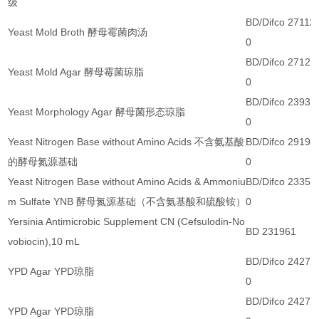
级
BD/Difco 27112
Yeast Mold Broth 酵母霉菌肉汤
0
BD/Difco 27121
Yeast Mold Agar 酵母霉菌琼脂
0
BD/Difco 23932
Yeast Morphology Agar 酵母菌形态琼脂
0
Yeast Nitrogen Base without Amino Acids 不含氨基酸
BD/Difco 29193
的酵母氮源基础
0
Yeast Nitrogen Base without Amino Acids & Ammoniu
BD/Difco 23351
m Sulfate YNB 酵母氮源基础（不含氨基酸和硫酸铵）
0
Yersinia Antimicrobic Supplement CN (Cefsulodin-No
BD 231961
vobiocin),10 mL
BD/Difco 24271
YPD Agar YPD琼脂
0
BD/Difco 24272
YPD Agar YPD琼脂