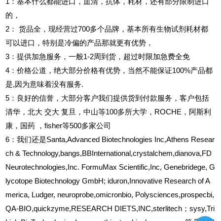
1
：基本什么都能进口，血清，抗体，耗材，还有部分限制进口
的，
2
：
货品全，现经营过700多个品牌，基本所有生物试剂耗材都
可以进口，特别是冷偏的产品那就更有优势，
3
：提供加急服务，一般1-2周到货，超过时限加急费全免
4
：价格公道，绝大部分价格有优势，当然不能保证100%产品都
是,因为意味着没有服务.
5
：良好的信誉，大部分客户我们提供货到付款服务，客户包括
清华，北大
交大
复旦，中山等100多所大学，ROCHE，阿斯利
康，国药
，fisher等500多家公司
6
：我们还是Santa,Advanced Biotechnologies Inc,Athens Resear
ch & Technology,bangs,BBInternational,crystalchem,dianova,FD
Neurotechnologies,Inc. FormuMax Scientific,Inc, Genebridege, G
lycotope Biotechnology GmbH; iduron,Innovative Research of A
merica, Ludger, neuroprobe,omicronbio, Polysciences,prospecbi,
QA-BIO,quickzyme,RESEARCH DIETS,INC,sterlitech；sysy,Tri