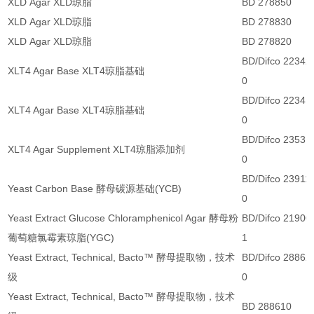
XLD Agar XLD琼脂
BD 278850
XLD Agar XLD琼脂
BD 278830
XLD Agar XLD琼脂
BD 278820
BD/Difco 22342
XLT4 Agar Base XLT4琼脂基础
0
BD/Difco 22341
XLT4 Agar Base XLT4琼脂基础
0
BD/Difco 23531
XLT4 Agar Supplement XLT4琼脂添加剂
0
BD/Difco 23911
Yeast Carbon Base 酵母碳源基础(YCB)
0
Yeast Extract Glucose Chloramphenicol Agar 酵母粉
BD/Difco 21900
葡萄糖氯霉素琼脂(YGC)
1
Yeast Extract, Technical, Bacto™ 酵母提取物，技术
BD/Difco 28862
级
0
Yeast Extract, Technical, Bacto™ 酵母提取物，技术
BD 288610