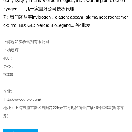
ech；sysy；TriLink BioTechnologies, Inc；worthington-biochem;
zyagen;......几十家国外公司授权代理
7
：我们还从事invitrogen，qiagen; abcam ;sigma;neb; roche;mer
ck; rnd; BD; GE; pierce; BioLegend....等*批发
上海起发实验试剂有限公司
：杨建辉
400
：
办公：
*8006
企业
:
:http://www.qfbio.com/
地址：上海市浦东新区晨阳路
225
弄东方现代商业广场
46
号
303
室
(
近东亭
路
)