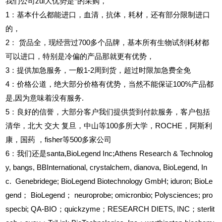
我们公司zui大优势是*的采购，
1
：基本什么都能进口，血清，抗体，耗材，还有部分限制进口
的，
2
：
货品全，现经营过700多个品牌，基本所有生物试剂耗材都
可以进口，特别是冷偏的产品那就更有优势，
3
：提供加急服务，一般1-2周到货，超过时限加急费全免
4
：价格公道，绝大部分价格有优势，当然不能保证100%产品都
是,因为意味着没有服务.
5
：良好的信誉，大部分客户我们提供货到付款服务，客户包括
清华，北大
交大
复旦，中山等100多所大学，ROCHE，阿斯利
康，国药
，fisher等500多家公司
6
：我们还是santa,BioLegend Inc;Athens Research & Technolog
y, bangs, BBInternational, crystalchem, dianova, BioLegend, In
c. Genebridege; BioLegend Biotechnology GmbH; iduron; BioLe
gend； BioLegend； neuroprobe; omicronbio; Polysciences; pro
specbi; QA-BIO；quickzyme；RESEARCH DIETS, INC；sterlit