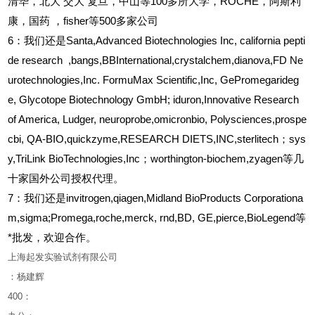
清华，北大
交大
复旦，中山等100多所大学，ROCHE，阿斯利
康，国药
，fisher等500多家公司
6
：我们还是Santa,Advanced Biotechnologies Inc, california pepti
de research ,bangs,BBInternational,crystalchem,dianova,FD Ne
urotechnologies,Inc. FormuMax Scientific,Inc, GePromegarideg
e, Glycotope Biotechnology GmbH; iduron,Innovative Research
of America, Ludger, neuroprobe,omicronbio, Polysciences,prospe
cbi, QA-BIO,quickzyme,RESEARCH DIETS,INC,sterlitech；sys
y,TriLink BioTechnologies,Inc；worthington-biochem,zyagen等几
十家国外公司授权代理。
7：我们还是invitrogen,qiagen,Midland BioProducts Corporationa
m,sigma;Promega,roche,merck, rnd,BD, GE,pierce,BioLegend等
*批发，欢迎合作。
上海起发实验试剂有限公司
：杨建辉
400
：