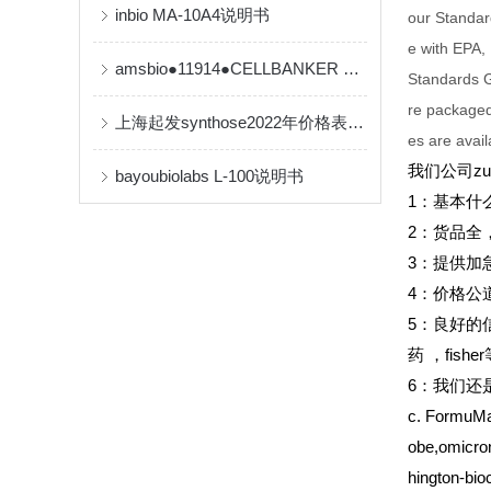
inbio MA-10A4说明书
our Standard
e with EPA,
amsbio●11914●CELLBANKER 2 细胞冻存液【产品说明书】
Standards G
re packaged
上海起发synthose2022年价格表，欢迎订购！
es are avail
我们公司z
bayoubiolabs L-100说明书
1
：基本什
2
：货品全
3
：提供加
4
：价格公
5
：良好的
药
，fish
6
：我们还是Sant
c. FormuMa
obe,omicro
hington