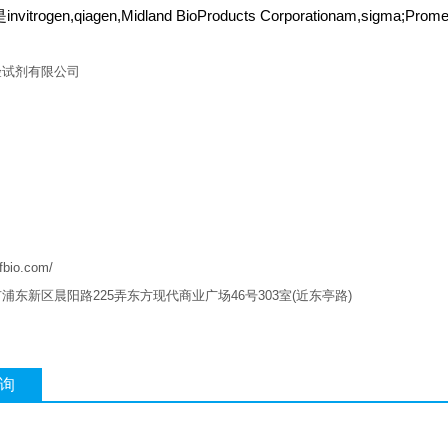
itrogen,qiagen,Midland BioProducts Corporationam,sigma;Prom
验试剂有限公司
qfbio.com/
市浦东新区晨阳路
225
弄东方现代商业广场
46
号
303
室
(
近东亭路
)
询