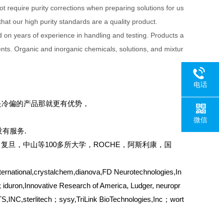
t require purity corrections when preparing solutions for us
at our high purity standards are a quality product.
d on years of experience in handling and testing. Products a
nts. Organic and inorganic chemicals, solutions, and mixtur
电话
是冷偏的产品那就更有优势，
微信
有服务.
复旦，中山等100多所大学，ROCHE，阿斯利康，国
tional,crystalchem,dianova,FD Neurotechnologies,In
iduron,Innovative Research of America, Ludger, neuropr
INC,sterlitech；sysy,TriLink BioTechnologies,Inc；wort