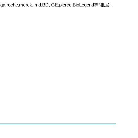
ega,roche,merck, rnd,BD, GE,pierce,BioLegend等*批发，