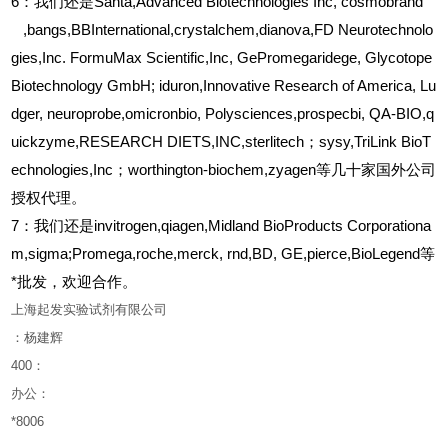
6
：我们还是Santa,Advanced Biotechnologies Inc, cosmobrand
,bangs,BBInternational,crystalchem,dianova,FD Neurotechnolo
gies,Inc. FormuMax Scientific,Inc, GePromegaridege, Glycotope
Biotechnology GmbH; iduron,Innovative Research of America, Lu
dger, neuroprobe,omicronbio, Polysciences,prospecbi, QA-BIO,q
uickzyme,RESEARCH DIETS,INC,sterlitech；sysy,TriLink BioT
echnologies,Inc；worthington-biochem,zyagen等几十家国外公司
授权代理。
7：我们还是invitrogen,qiagen,Midland BioProducts Corporationa
m,sigma;Promega,roche,merck, rnd,BD, GE,pierce,BioLegend等
*批发，欢迎合作。
上海起发实验试剂有限公司
：杨建辉
400
：
办公：
*8006