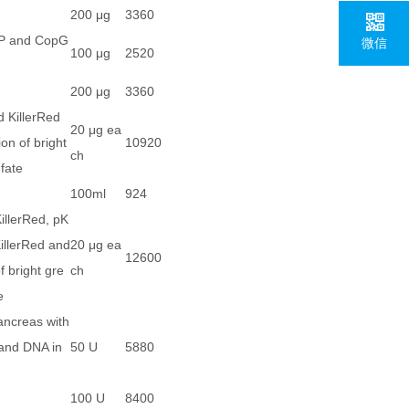
200 μg
3360
FP and CopG
微信
100 μg
2520
200 μg
3360
d KillerRed
20 μg ea
on of bright
10920
ch
fate
100ml
924
llerRed, pK
illerRed and
20 μg ea
12600
 bright gre
ch
e
ncreas with
 and DNA in
50 U
5880
100 U
8400