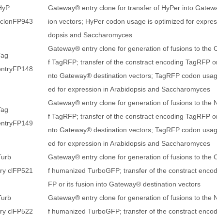
HyP
Gateway® entry clone for transfer of HyPer into Gatew
 clon
FP943
ion vectors; HyPer codon usage is optimized for expres
dopsis and Saccharomyces
Gateway® entry clone for generation of fusions to the 
Tag
f TagRFP; transfer of the constract encoding TagRFP or 
ntry
FP148
nto Gateway® destination vectors; TagRFP codon usage
ed for expression in Arabidopsis and Saccharomyces
Gateway® entry clone for generation of fusions to the 
Tag
f TagRFP; transfer of the constract encoding TagRFP or 
ntry
FP149
nto Gateway® destination vectors; TagRFP codon usage
ed for expression in Arabidopsis and Saccharomyces
Turb
Gateway® entry clone for generation of fusions to the 
y cl
FP521
f humanized TurboGFP; transfer of the constract enco
FP or its fusion into Gateway® destination vectors
Turb
Gateway® entry clone for generation of fusions to the 
y cl
FP522
f humanized TurboGFP; transfer of the constract enco