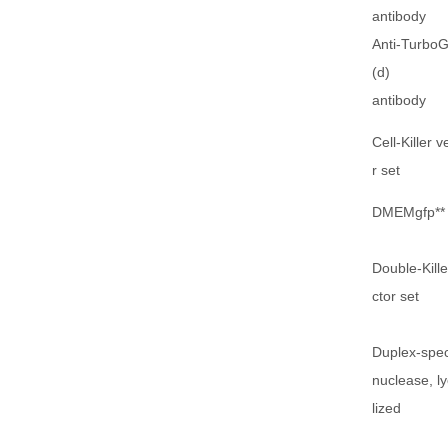
antibody
Anti-Turbo
(d)
antibody
Cell-Killer v
r set
DMEMgfp**
Double-Kille
ctor set
Duplex-spec
nuclease, l
lized