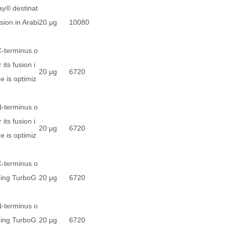
ay® destinat
sion in Arabi
20 μg
10080
C-terminus o
its fusion i
20 μg
6720
 is optimiz
N-terminus o
its fusion i
20 μg
6720
 is optimiz
C-terminus o
ding TurboG
20 μg
6720
N-terminus o
ding TurboG
20 μg
6720