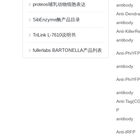
proteos哺乳动物细胞表达
antibody
Anti-Dendr
SibEnzyme酶产品目录
antibody
Anti-KillerR
TriLink L-7610说明书
antibody
fullerlabs BARTONELLA产品列表
Anti-PhiYFP
antibody
Anti-PhiYFP
antibody
Anti-Tag(C
P
antibody
Anti-tRFP