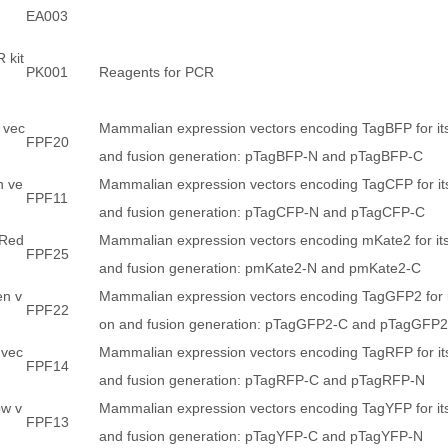
EA003
 kit
PK001
Reagents for PCR
 vec
Mammalian expression vectors encoding TagBFP for it
FPF20
and fusion generation: pTagBFP-N and pTagBFP-C
n ve
Mammalian expression vectors encoding TagCFP for it
FPF11
and fusion generation: pTagCFP-N and pTagCFP-C
-Red
Mammalian expression vectors encoding mKate2 for it
FPF25
and fusion generation: pmKate2-N and pmKate2-C
en v
Mammalian expression vectors encoding TagGFP2 for i
FPF22
on and fusion generation: pTagGFP2-C and pTagGFP
 vec
Mammalian expression vectors encoding TagRFP for it
FPF14
and fusion generation: pTagRFP-C and pTagRFP-N
ow v
Mammalian expression vectors encoding TagYFP for it
FPF13
and fusion generation: pTagYFP-C and pTagYFP-N