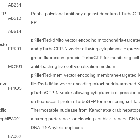
AB234
GFP
Rabbit polyclonal antibody against denatured TurboG
AB513
FP
AB514
pKillerRed-dMito vector encoding mitochondria-targete
ecto
FPK01
and pTurboGFP-N vector allowing cytoplasmic expressi
green fluorescent protein TurboGFP for monitoring cell 
MC101
antibleaching live cell visualization medium
pKillerRed-mem vector encoding membrane-targeted Ki
r ve
illerRed-dMito vector encoding mitochondria-targeted K
FPK03
pTurboGFP-N vector allowing cytoplasmic expression of
en fluorescent protein TurboGFP for monitoring cell fat
ific
Thermostable nuclease from Kamchatka crab hepatopa
yophi
EA001
a strong preference for cleaving double-stranded DNA
DNA-RNA hybrid duplexes
EA002