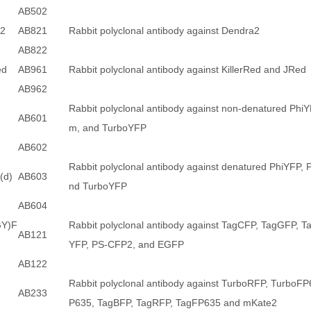
AB502
a2
AB821
Rabbit polyclonal antibody against Dendra2
AB822
ed
AB961
Rabbit polyclonal antibody against KillerRed and JRed
AB962
Rabbit polyclonal antibody against non-denatured Phi
AB601
m, and TurboYFP
AB602
Rabbit polyclonal antibody against denatured PhiYFP,
(d)
AB603
nd TurboYFP
AB604
GY)F
Rabbit polyclonal antibody against TagCFP, TagGFP, 
AB121
YFP, PS-CFP2, and EGFP
AB122
Rabbit polyclonal antibody against TurboRFP, TurboF
AB233
P635, TagBFP, TagRFP, TagFP635 and mKate2