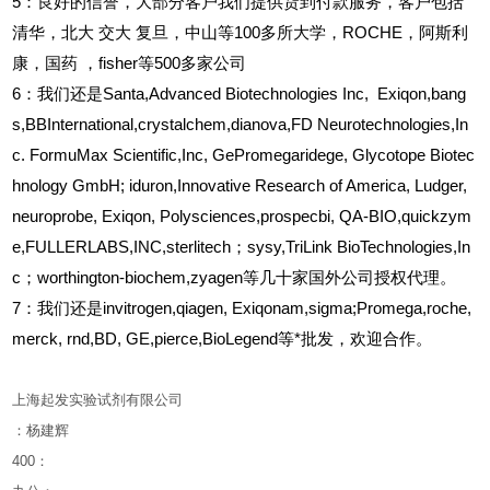
5
：良好的信誉，大部分客户我们提供货到付款服务，客户包括
清华，北大
交大
复旦，中山等100多所大学，ROCHE，阿斯利
康，国药
，fisher等500多家公司
6
：我们还是Santa,Advanced Biotechnologies Inc, Exiqon,bang
s,BBInternational,crystalchem,dianova,FD Neurotechnologies,In
c. FormuMax Scientific,Inc, GePromegaridege, Glycotope Biotec
hnology GmbH; iduron,Innovative Research of America, Ludger,
neuroprobe, Exiqon, Polysciences,prospecbi, QA-BIO,quickzym
e,FULLERLABS,INC,sterlitech；sysy,TriLink BioTechnologies,In
c；worthington-biochem,zyagen等几十家国外公司授权代理。
7：我们还是invitrogen,qiagen, Exiqonam,sigma;Promega,roche,
merck, rnd,BD, GE,pierce,BioLegend等*批发，欢迎合作。
上海起发实验试剂有限公司
：杨建辉
400
：