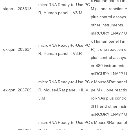
x Human panel I in 
microRNA Ready-to-Use PC
xiqon
203613
M）, one reaction e
R, Human panel I, V3.M
plus control assays.
other instruments.
miRCURY LNA?? Univ
x Human panel I in 
microRNA Ready-to-Use PC
exiqon
203614
R）, one reaction e
R, Human panel I, V3.R
plus control assays. 
er 480 instruments.
miRCURY LNA?? Univ
microRNA Ready-to-Use PC
x Mouse&Rat panel I+
exiqon
203709
R, Mouse&Rat panel I+II, V
pe M）, one reaction
3.M
roRNAs plus control 
0HT and other instr
miRCURY LNA?? Univ
microRNA Ready-to-Use PC
x Mouse&Rat panel I+