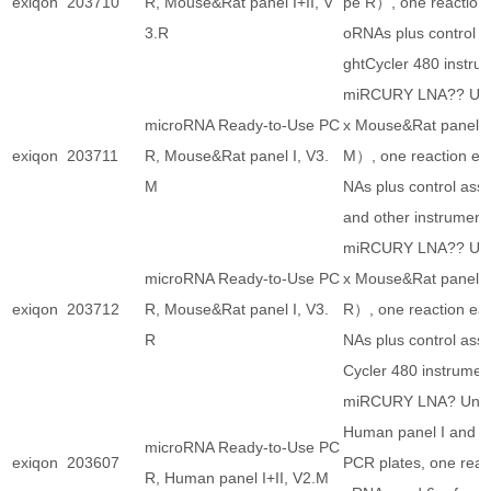
exiqon
203710
R, Mouse&Rat panel I+II, V
pe R）, one reaction
3.R
oRNAs plus control a
ghtCycler 480 instru
miRCURY LNA?? Univ
microRNA Ready-to-Use PC
x Mouse&Rat panel I
exiqon
203711
R, Mouse&Rat panel I, V3.
M）, one reaction ea
M
NAs plus control ass
and other instrument
miRCURY LNA?? Univ
microRNA Ready-to-Use PC
x Mouse&Rat panel I
exiqon
203712
R, Mouse&Rat panel I, V3.
R）, one reaction ea
R
NAs plus control ass
Cycler 480 instrumen
miRCURY LNA? Unive
Human panel I and 4x
microRNA Ready-to-Use PC
exiqon
203607
PCR plates, one reac
R, Human panel I+II, V2.M