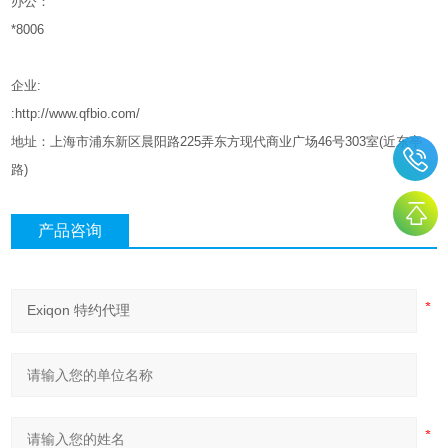
办公：
*8006
企业
:
:http://www.qfbio.com/
地址：上海市浦东新区晨阳路
225
弄东方现代商业广场
46
号
303
室
(
近东亭
路
)
产品咨询