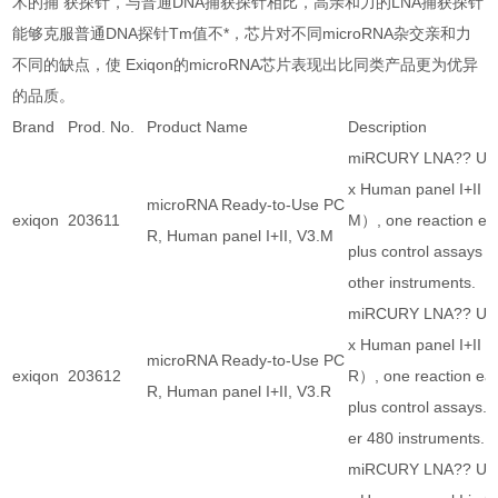
术的捕 获探针，与普通DNA捕获探针相比，高亲和力的LNA捕获探针
能够克服普通DNA探针Tm值不*，芯片对不同microRNA杂交亲和力
不同的缺点，使 Exiqon的microRNA芯片表现出比同类产品更为优异
的品质。
Brand
Prod. No.
Product Name
Description
miRCURY LNA?? Univ
x Human panel I+II i
microRNA Ready-to-Use PC
exiqon
203611
M）, one reaction e
R, Human panel I+II, V3.M
plus control assays 
other instruments.
miRCURY LNA?? Univ
x Human panel I+II i
microRNA Ready-to-Use PC
exiqon
203612
R）, one reaction e
R, Human panel I+II, V3.R
plus control assays. 
er 480 instruments.
miRCURY LNA?? Univ