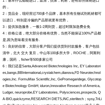
1
：基本什么都能进口，血清，抗体，耗材，还有部分限制进口
的，
2
：货品全，现经营过700多个品牌，基本所有生物试剂耗材都可
以进口，特别是冷偏的产品那就更有优势，
3
：提供加急服务，一般1-2周到货，超过时限加急费全免
4
：价格公道，绝大部分价格有优势，当然不能保证100%产品都
是,因为意味着没有服务.
5
：良好的信誉，大部分客户我们提供货到付款服务，客户包括
清华，北大
交大
复旦，中山等100多所大学，ROCHE，阿斯利
康，国药
，fisher等500多家公司
6
：我们还是Santa,Advanced Biotechnologies Inc, EY Laboratori
es,bangs,BBInternational,crystalchem,dianova,FD Neurotechnol
ogies,Inc. FormuMax Scientific,Inc, GePromegaridege, Glycotop
e Biotechnology GmbH; iduron,Innovative Research of America,
Ludger, neuroprobe,EY Laboratories, Polysciences,prospecbi, Q
A-BIO,quickzyme,RESEARCH DIETS,INC,sterlitech；sysy,TriLi