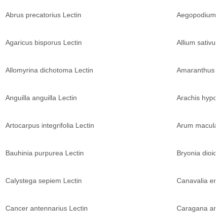
Abrus precatorius Lectin
Aegopodium p
Agaricus bisporus Lectin
Allium sativum
Allomyrina dichotoma Lectin
Amaranthus c
Anguilla anguilla Lectin
Arachis hypog
Artocarpus integrifolia Lectin
Arum maculat
Bauhinia purpurea Lectin
Bryonia dioica
Calystega sepiem Lectin
Canavalia ens
Cancer antennarius Lectin
Caragana arb