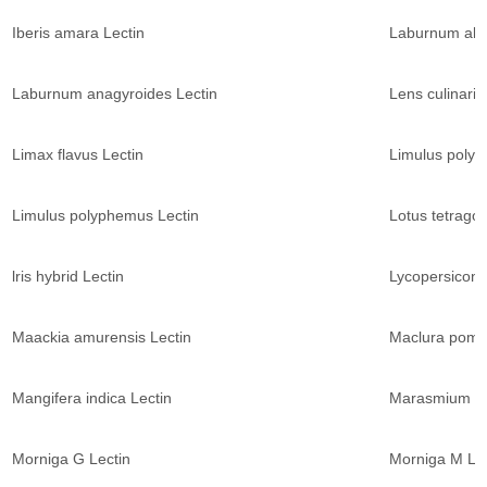
Iberis amara Lectin
Laburnum alp
Laburnum anagyroides Lectin
Lens culinaris
Limax flavus Lectin
Limulus polyh
Limulus polyphemus Lectin
Lotus tetrago
lris hybrid Lectin
Lycopersicon 
Maackia amurensis Lectin
Maclura pomif
Mangifera indica Lectin
Marasmium ore
Morniga G Lectin
Morniga M Lec