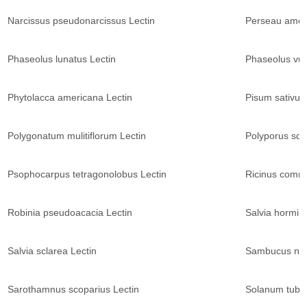
Narcissus pseudonarcissus Lectin
Perseau amer
Phaseolus lunatus Lectin
Phaseolus vul
Phytolacca americana Lectin
Pisum sativum
Polygonatum mulitiflorum Lectin
Polyporus sq
Psophocarpus tetragonolobus Lectin
Ricinus commu
Robinia pseudoacacia Lectin
Salvia hormin
Salvia sclarea Lectin
Sambucus nigr
Sarothamnus scoparius Lectin
Solanum tube