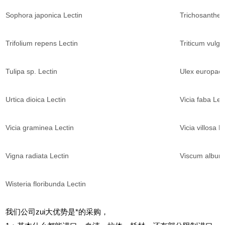
Sophora japonica Lectin
Trichosanthes 
Trifolium repens Lectin
Triticum vulga
Tulipa sp. Lectin
Ulex europaeu
Urtica dioica Lectin
Vicia faba Lec
Vicia graminea Lectin
Vicia villosa L
Vigna radiata Lectin
Viscum album 
Wisteria floribunda Lectin
我们公司zui大优势是*的采购，