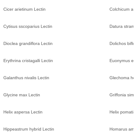
Cicer arietinum Lectin
Colchicum aut
Cytisus sscoparius Lectin
Datura stramo
Dioclea grandiflora Lectin
Dolichos biflo
Erythrina cristagalli Lectin
Euonymus eur
Galanthus nivalis Lectin
Glechoma hed
Glycine max Lectin
Griffonia simpl
Helix aspersa Lectin
Helix pomatia 
Hippeastrum hybrid Lectin
Homarus amer