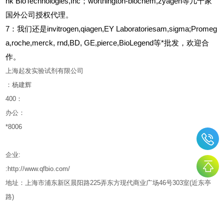
nk BioTechnologies,Inc；worthington-biochem,zyagen等几十家
国外公司授权代理。
7：我们还是invitrogen,qiagen,EY Laboratoriesam,sigma;Promeg
a,roche,merck, rnd,BD, GE,pierce,BioLegend等*批发，欢迎合
作。
上海起发实验试剂有限公司
：杨建辉
400
：
办公：
*8006
企业
:
:http://www.qfbio.com/
地址：上海市浦东新区晨阳路
225
弄东方现代商业广场
46
号
303
室
(
近东亭
路
)