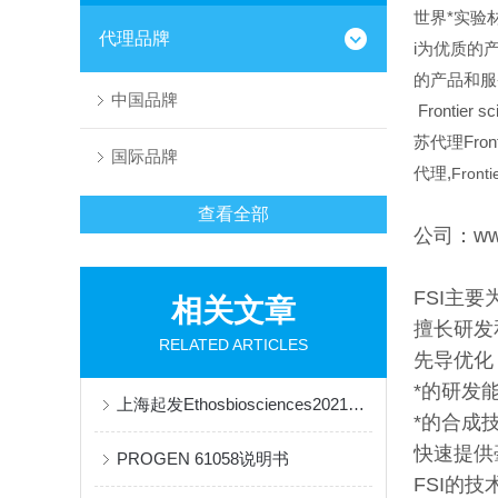
世界*实验材料
代理品牌
i为优质的产
的产品和服
中国品牌
Frontier sci
苏代理Fronti
国际品牌
代理,
Frontie
查看全部
公司：www.
FSI主
相关文章
擅长研发
RELATED ARTICLES
先导优化
*的研发
上海起发Ethosbiosciences2021年价格表
*的合成
快速提供
PROGEN 61058说明书
FSI的