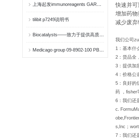
上海起发immunoreagents GARHRP-050说明书
快速并可
增加药物
tilibit p7249说明书
减少废弃
Biocatalysts——致力于提供高质量的酶和生物催化解决方案
我们公司z
1
：基本什
Medicago group 09-8902-100 PBS-Tween 缓冲液片剂说明书
2
：货品全
3
：提供加
4
：价格公
5
：良好的
药
，fish
6
：我们还是Sant
c. FormuMa
obe,Fronti
s,Inc；w
7：我们还是inv