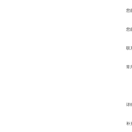
您
您
联
常
详
补