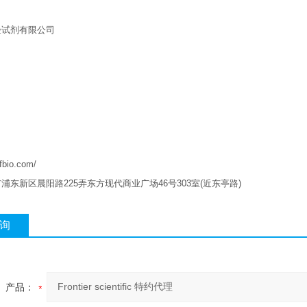
验试剂有限公司
qfbio.com/
市浦东新区晨阳路
225
弄东方现代商业广场
46
号
303
室
(
近东亭路
)
询
产品：