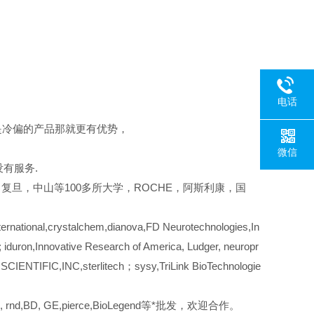
电话
是冷偏的产品那就更有优势，
微信
有服务.
复旦，中山等100多所大学，ROCHE，阿斯利康，国
rnational,crystalchem,dianova,FD Neurotechnologies,In
iduron,Innovative Research of America, Ludger, neuropr
 SCIENTIFIC,INC,sterlitech；sysy,TriLink BioTechnologie
merck, rnd,BD, GE,pierce,BioLegend等*批发，欢迎合作。