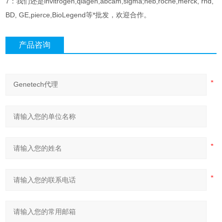
7：我们还是invitrogen,qiagen,abcam,sigma;neb,roche,merck, rnd,
BD, GE,pierce,BioLegend等*批发，欢迎合作。
产品咨询