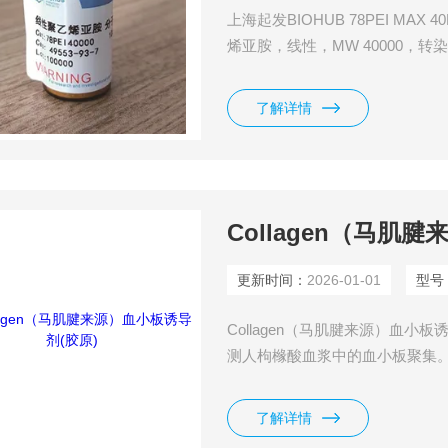
上海起发BIOHUB 78PEI M
烯亚胺，线性，MW 40000，转染级 
格：100mg 500mg 5g 品牌：BIOH
了解详情
Collagen（马肌
更新时间：
2026-01-01
型号
Collagen（马肌腱来源）血小板
测人枸橼酸血浆中的血小板聚集。
（如P2Y12 抑制剂）的疗效。 
了解详情