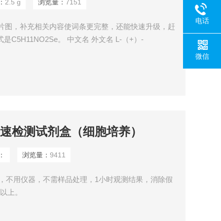
：
2.5 g
浏览量：
7151
电话
少名片图，补充相关内容使词条更完整，还能快速升级，赶
5H11NO2Se。 中文名 外文名 L-（+）-
11 分子式 C5H11NO2Se
微信
支原体快速检测试剂盒（细胞培养）
：
浏览量：
9411
试剂盒，不用仪器，不需样品处理，1小时观测结果，消除假
%以上。