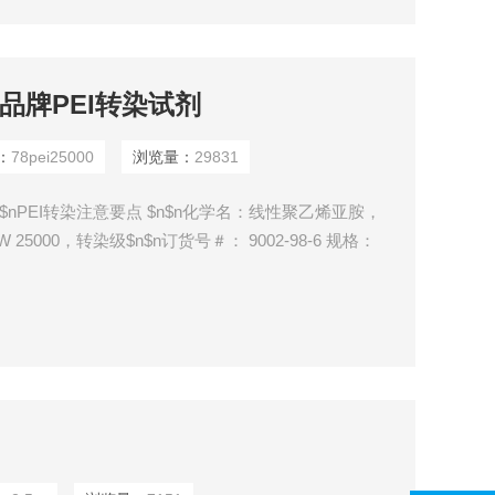
HUB品牌PEI转染试剂
：
78pei25000
浏览量：
29831
$nPEI转染注意要点 $n$n化学名：线性聚乙烯亚胺，
5000，转染级$n$n订货号＃： 9002-98-6 规格：
-98-6,26913-06-4 $n$n分子式：（CH2CH2NH）n 分