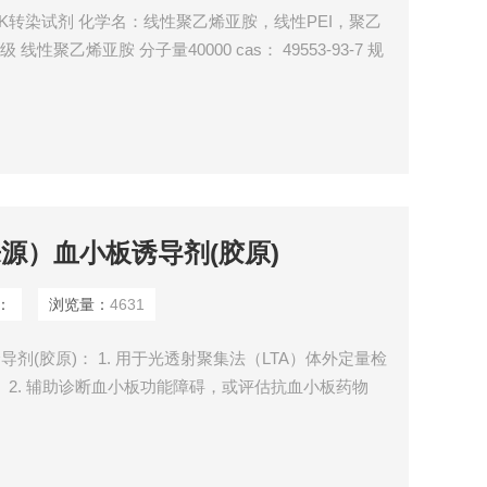
AX 40K转染试剂 化学名：线性聚乙烯亚胺，线性PEI，聚乙
线性聚乙烯亚胺 分子量40000 cas： 49553-93-7 规
UB CAS＃： 49553-93-7
腱来源）血小板诱导剂(胶原)
：
浏览量：
4631
诱导剂(胶原)： 1. 用于光透射聚集法（LTA）体外定量检
 2. 辅助诊断血小板功能障碍，或评估抗血小板药物
3.适用于实验室专业人员使用。