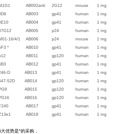
M1G1
AB002anti
2G12
mouse
1 mg
3D6
AB003
gp41
human
1 mg
4E10
AB004
gp41
human
1 mg
37G12
AB005
p24
human
1 mg
M01-16/4/1
AB006
p24
mouse
1 mg
5F3 *
AB010
gp41
human
1 mg
b12
AB011
gp120
human
1 mg
4B3
AB012
gp41
human
1 mg
246-D
AB013
gp41
human
1 mg
447-52D
AB014
gp120
human
1 mg
PG9
AB015
gp120
human
1 mg
PG16
AB016
gp120
human
1 mg
F240
AB017
gp41
human
1 mg
Z13e1
AB018
gp41
human
1 mg
ui大优势是*的采购，