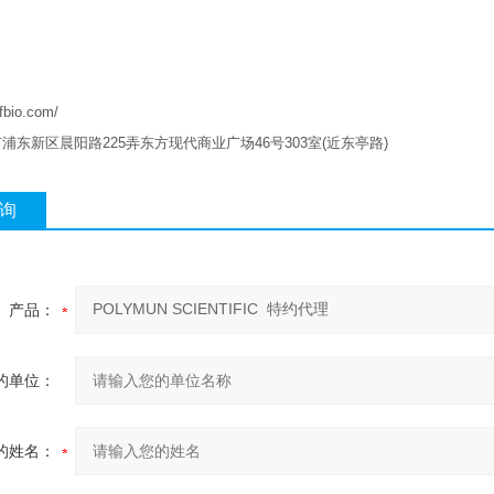
qfbio.com/
市浦东新区晨阳路
225
弄东方现代商业广场
46
号
303
室
(
近东亭路
)
询
产品：
的单位：
的姓名：