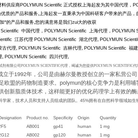
料供应商POLYMUN Scientific 正式授权上海起发为其中国代理，POL
i为优质的产品和服务,上海起发一直秉承为中国科研客户带来的产品，
加*的产品和服务,您的满意将是我们zui大的收获
cientific
中国代理，POLYMUN Scientific 上海代理，POLYMUN Sc
ientific 江苏代理 POLYMUN Scientific 湖北代理,
POLYMUN Scienti
蒙古代理,
POLYMUN Scientific
吉林代理,
POLYMUN Scientific
福建
,
POLYMUN Scientific
四川代理,
试剂有限公司
POLYMUN SCIENTIFIC
代理，竭诚为您提供
POLYMUN SCIENTIFIC
代
mun成立于1992年，公司是由赫尔曼教授创立的一家私营公司
足欧盟的药物制造要求。polymun的核心竞争力是利用哺
提供创新脂质体技术，这样能更好的优化药理学上有效的
科学家
，
技术人员和
支持人员组成的团队
。
45%拥有
在自然科学领域
如生
Designation
Product no.
Specificity
Origin
Quantity
2F5
AB001
gp41
human
1 mg
2G12
AB002
gp120
human
1 mg