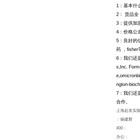
1
：基本什
2
：
货品全
3
：提供加
4
：价格公
5
：良好的
药
，fish
6
：我们还是Sant
s,Inc. Form
e,omicronb
ngton-b
7：我们还是inv
合作。
上海起发实
：杨建辉
400
：
办公：