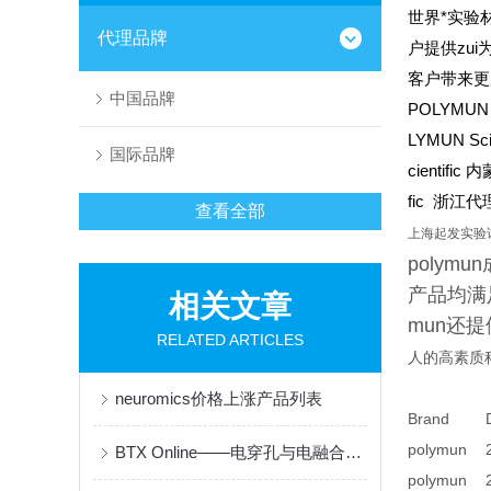
世界*实验材
代理品牌
户提供zu
客户带来更
中国品牌
POLYMUN S
LYMUN Sc
国际品牌
cientific
内
fic
浙江代理
查看全部
上海起发实验
poly
产品均满
相关文章
mun还
RELATED ARTICLES
人的
高素质
neuromics价格上涨产品列表
Brand
polymun
BTX Online——电穿孔与电融合技术的先锋品牌
polymun