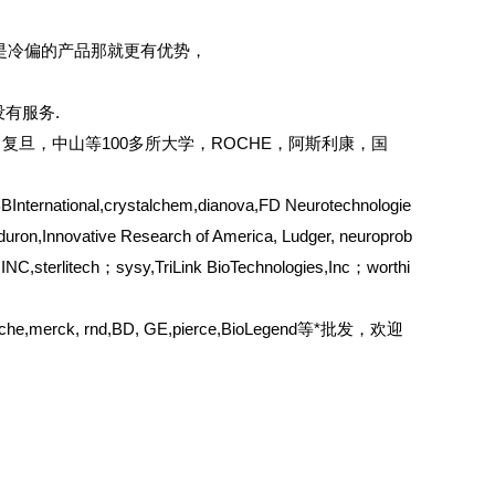
是冷偏的产品那就更有优势，
有服务.
复旦，中山等100多所大学，ROCHE，阿斯利康，国
ternational,crystalchem,dianova,FD Neurotechnologie
duron,Innovative Research of America, Ludger, neuroprob
C,sterlitech；sysy,TriLink BioTechnologies,Inc；worthi
,roche,merck, rnd,BD, GE,pierce,BioLegend等*批发，欢迎