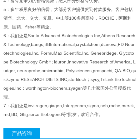
4：富有竞争力的价格优势，绝大部分价格有优势。
5：多年积累良好的信誉，大部分客户提供货到付款服务。客户包括
清华、北大、交大、复旦、中山等100多所高校，ROCHE，阿斯利
康、国药、fisher等药企。
6：我们还是Santa,Advanced Biotechnologies Inc,Athens Research
& Technology,bangs,BBInternational,crystalchem,dianova,FD Neur
otechnologies,Inc. FormuMax Scientific,Inc, Genebridege, Glycoto
pe Biotechnology GmbH; iduron,Innovative Research of America, L
udger, neuroprobe,omicronbio, Polysciences,prospecbi, QA-BIO,qu
ickzyme,RESEARCH DIETS,INC,sterlitech；sysy,TriLink BioTechnol
ogies,Inc；worthington-biochem,zyagen等几十家国外公司授权代
理。
7：我们还是invitrogen,qiagen,Intergenam,sigma;neb,roche,merck,
rnd,BD, GE,pierce,BioLegend等*批发，欢迎合作。
产品咨询