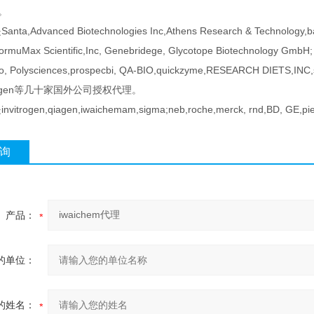
企。
a,Advanced Biotechnologies Inc,Athens Research & Technology,ban
FormuMax Scientific,Inc, Genebridege, Glycotope Biotechnology GmbH;
o, Polysciences,prospecbi, QA-BIO,quickzyme,RESEARCH DIETS,INC,st
zyagen等几十家国外公司授权代理。
itrogen,qiagen,iwaichemam,sigma;neb,roche,merck, rnd,BD, 
询
产品：
的单位：
的姓名：