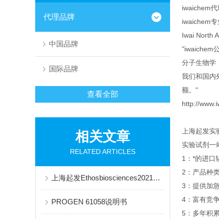
iwaichem
代理品牌
iwaich
Iwai North
中国品牌
"iwaic
分子生物学
国际品牌
我们和国内外
额。"
查看全部
http://www.
上海起发实
相关文章
实验试剂一
RELATED ARTICLES
1：*的进
2：产品种
上海起发Ethosbiosciences2021年价格表
3：提供加急
4：富有竞
PROGEN 61058说明书
5：多年积