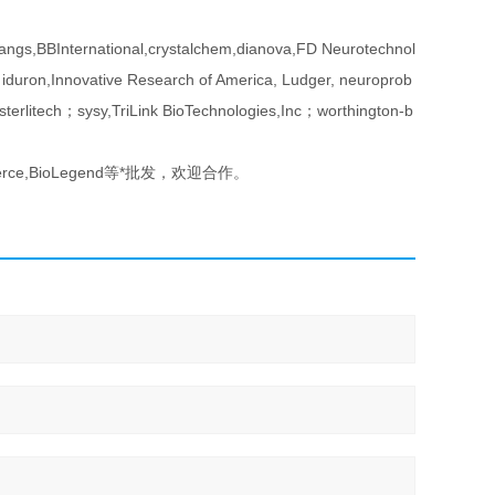
gs,BBInternational,crystalchem,dianova,FD Neurotechnol
 iduron,Innovative Research of America, Ludger, neuroprob
erlitech；sysy,TriLink BioTechnologies,Inc；worthington-b
GE,pierce,BioLegend等*批发，欢迎合作。