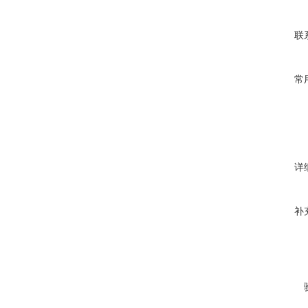
联
常
详
补