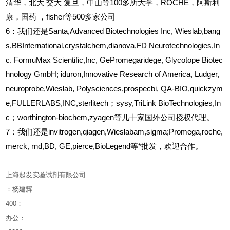
清华，北大
交大
复旦，中山等100多所大学，ROCHE，阿斯利
康，国药
，fisher等500多家公司
6
：我们还是Santa,Advanced Biotechnologies Inc, Wieslab,bang
s,BBInternational,crystalchem,dianova,FD Neurotechnologies,In
c. FormuMax Scientific,Inc, GePromegaridege, Glycotope Biotec
hnology GmbH; iduron,Innovative Research of America, Ludger,
neuroprobe,Wieslab, Polysciences,prospecbi, QA-BIO,quickzym
e,FULLERLABS,INC,sterlitech；sysy,TriLink BioTechnologies,In
c；worthington-biochem,zyagen等几十家国外公司授权代理。
7：我们还是invitrogen,qiagen,Wieslabam,sigma;Promega,roche,
merck, rnd,BD, GE,pierce,BioLegend等*批发，欢迎合作。
上海起发实验试剂有限公司
：杨建辉
400
：
办公：