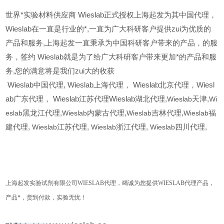
世界*实验材料供应商 Wieslab正式授权上海起发为其中国代理，
Wieslab在一直是行业的*,一直为广大科研客户提供zui为优质的
产品和服务,上海起发一直秉承为中国科研客户带来的产品，的服
务，签约 Wieslab就是为了给广大科研客户带来更加*的产品和服
务,您的满意将是我们zui大的收获
Wieslab
中国代理, Wieslab上海代理， Wieslab北京代理，Wiesl
ab广东代理， Wieslab江苏代理Wieslab湖北代理,
Wieslab
天津,
Wi
eslab
黑龙江代理,
Wieslab
内蒙古代理,
Wieslab
吉林代理,
Wieslab
福
建代理,
Wieslab
江苏代理,
Wieslab
浙江代理,
Wieslab
四川代理,
上海起发实验试剂有限公司
WIESLAB
代理，竭诚为您提供
WIESLAB
代理产品，
产品*，货到付款，实验无忧！