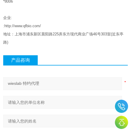
*8006
企业
:
:http://www.qfbio.com/
地址：上海市浦东新区晨阳路
225
弄东方现代商业广场
46
号
303
室
(
近东亭
路
)
产品咨询