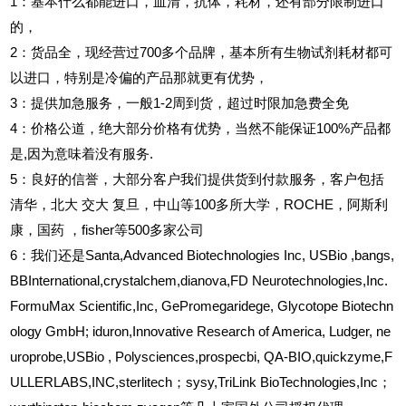
1
：基本什么都能进口，血清，抗体，耗材，还有部分限制进口
的，
2
：货品全，现经营过700多个品牌，基本所有生物试剂耗材都可
以进口，特别是冷偏的产品那就更有优势，
3
：提供加急服务，一般1-2周到货，超过时限加急费全免
4
：价格公道，绝大部分价格有优势，当然不能保证100%产品都
是,因为意味着没有服务.
5
：良好的信誉，大部分客户我们提供货到付款服务，客户包括
清华，北大
交大
复旦，中山等100多所大学，ROCHE，阿斯利
康，国药
，fisher等500多家公司
6
：我们还是Santa,Advanced Biotechnologies Inc, USBio ,bangs,
BBInternational,crystalchem,dianova,FD Neurotechnologies,Inc.
FormuMax Scientific,Inc, GePromegaridege, Glycotope Biotechn
ology GmbH; iduron,Innovative Research of America, Ludger, ne
uroprobe,USBio , Polysciences,prospecbi, QA-BIO,quickzyme,F
ULLERLABS,INC,sterlitech；sysy,TriLink BioTechnologies,Inc；