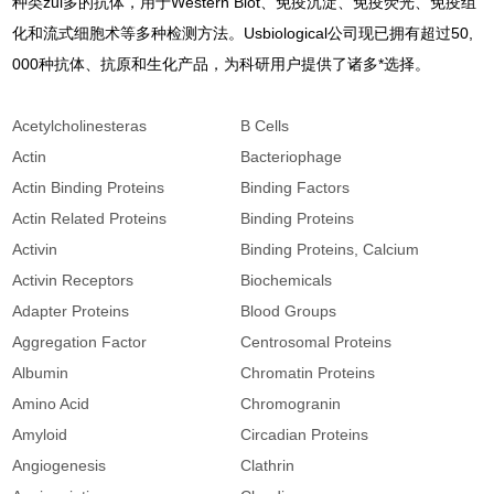
种类zui多的抗体，用于Western Blot、免疫沉淀、免疫荧光、免疫组
化和流式细胞术等多种检测方法。Usbiological公司现已拥有超过50,
000种抗体、抗原和生化产品，为科研用户提供了诸多*选择。
Acetylcholinesteras
B Cells
C
Actin
Bacteriophage
C
Actin Binding Proteins
Binding Factors
C
Actin Related Proteins
Binding Proteins
Activin
Binding Proteins, Calcium
C
Activin Receptors
Biochemicals
C
Adapter Proteins
Blood Groups
C
Aggregation Factor
Centrosomal Proteins
Albumin
Chromatin Proteins
C
Amino Acid
Chromogranin
C
Amyloid
Circadian Proteins
C
Angiogenesis
Clathrin
C