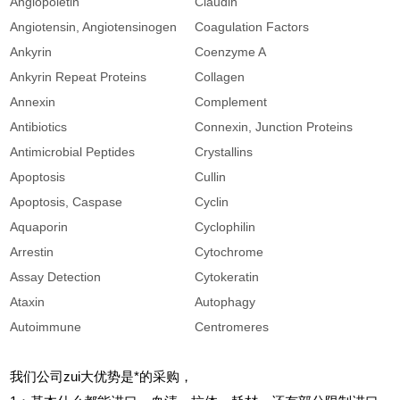
Angiopoietin
Claudin
C
Angiotensin, Angiotensinogen
Coagulation Factors
C
Ankyrin
Coenzyme A
C
Ankyrin Repeat Proteins
Collagen
C
Annexin
Complement
C
Antibiotics
Connexin, Junction Proteins
C
Antimicrobial Peptides
Crystallins
C
Apoptosis
Cullin
C
Apoptosis, Caspase
Cyclin
C
Aquaporin
Cyclophilin
C
Arrestin
Cytochrome
C
Assay Detection
Cytokeratin
C
Ataxin
Autophagy
C
Autoimmune
Centromeres
C
我们公司zui大优势是*的采购，