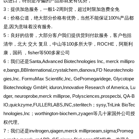
以进口，特别是冷偏的产品那就更有优势，
3
：提供加急服务，一般1-2周到货，超过时限加急费全免
4
：价格公道，绝大部分价格有优势，当然不能保证100%产品都
是,因为意味着没有服务.
5
：良好的信誉，大部分客户我们提供货到付款服务，客户包括
清华，北大
交大
复旦，中山等100多所大学，ROCHE，阿斯利
康，国药
，fisher等500多家公司
6
：我们还是Santa,Advanced Biotechnologies Inc, merck millipro
e,bangs,BBInternational,crystalchem,dianova,FD Neurotechnolo
gies,Inc. FormuMax Scientific,Inc, GePromegaridege, Glycotope
Biotechnology GmbH; iduron,Innovative Research of America, Lu
dger, neuroprobe,merck milliproe, Polysciences,prospecbi, QA-B
IO,quickzyme,FULLERLABS,INC,sterlitech；sysy,TriLink BioTec
hnologies,Inc；worthington-biochem,zyagen等几十家国外公司授
权代理。
7：我们还是invitrogen,qiagen,merck milliproeam,sigma;Promeg