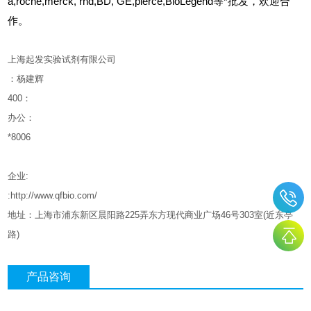
a,roche,merck, rnd,BD, GE,pierce,BioLegend等*批发，欢迎合
作。
上海起发实验试剂有限公司
：杨建辉
400
：
办公：
*8006
企业
:
:http://www.qfbio.com/
地址：上海市浦东新区晨阳路
225
弄东方现代商业广场
46
号
303
室
(
近东亭
路
)
产品咨询