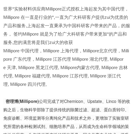
世界*实验材料供应商Millipore正式授权上海起发为其中国代理，
Millipore 在一直是行业的*,一直为广大科研客户提供zui为优质的
产品和服务,上海起发一直秉承为中国科研客户带来的产品，的服
务，
签约Millipore 就是为了给广大科研客户带来更加*的产品和
服务,您的满意将是我们zui大的收获
Millipore
中国代理，Millipore 上海代理，Millipore北京代理，Milli
pore 广东代理，Millipore 江苏代理 Millipore 湖北代理,
Millipor
e
天津,
Millipore
黑龙江代理,
Millipore
内蒙古代理,
Millipore
吉林
代理,
Millipore
福建代理,
Millipore
江苏代理,
Millipore
浙江代
理,
Millipore
四川代理,
密理博(Millipore)
公司完成了对Chemicon、Upstate、Linco 等的收
购之后，生物科学部除了提供传统的除菌过滤、超滤、蛋白质转印、
免疫诊断、环境监测等分离纯化产品和技术之外，更增加了实验室研
究所需的各种检测试剂、细胞培养产品，从而成为生命科学领域的策