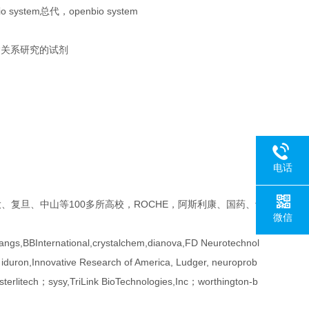
 system总代，openbio system
疾病关系研究的试剂
电话
复旦、中山等100多所高校，ROCHE，阿斯利康、国药、f
微信
gs,BBInternational,crystalchem,dianova,FD Neurotechnol
 iduron,Innovative Research of America, Ludger, neuroprob
erlitech；sysy,TriLink BioTechnologies,Inc；worthington-b