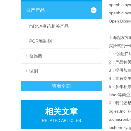
openbio s
自产产品
openbi
Open B
mRNA疫苗相关产品
上海起发实
PCR酶制剂
实验试剂一
1：*的进
修饰酶
2：产品种
3：提供加急
试剂
4：富有竞
查看全部
5：多年积
isher等药
6：我们还是Sant
相关文章
ogies,Inc. 
e,omicronbi
RELATED ARTICLES
iochem,