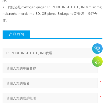
理。
7：我们还是invitrogen,qiagen,PEPTIDE INSTITUTE, INCam,sigma;
neb,roche,merck, rnd,BD, GE,pierce,BioLegend等*批发，欢迎合
作。
产品咨询