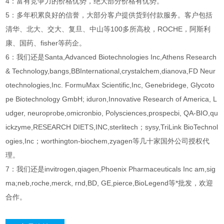
4：富有竞争力的价格优势，绝大部分价格有优势。
5：多年积累良好的信誉，大部分客户提供货到付款服务。客户包括
清华、北大、交大、复旦、中山等100多所高校，ROCHE，阿斯利
康、国药、fisher等药企。
6：我们还是Santa,Advanced Biotechnologies Inc,Athens Research
& Technology,bangs,BBInternational,crystalchem,dianova,FD Neur
otechnologies,Inc. FormuMax Scientific,Inc, Genebridege, Glycoto
pe Biotechnology GmbH; iduron,Innovative Research of America, L
udger, neuroprobe,omicronbio, Polysciences,prospecbi, QA-BIO,qu
ickzyme,RESEARCH DIETS,INC,sterlitech；sysy,TriLink BioTechnol
ogies,Inc；worthington-biochem,zyagen等几十家国外公司授权代
理。
7：我们还是invitrogen,qiagen,Phoenix Pharmaceuticals Inc am,sig
ma;neb,roche,merck, rnd,BD, GE,pierce,BioLegend等*批发，欢迎
合作。