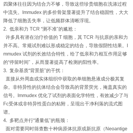
四聚体往往因为结合力不够，导致这些珍贵细胞在洗涤过程
中流失。Immudex 的多价骨架显著提升了结合稳固性，大大
降低了细胞丢失率，让低频群体清晰浮现。
2. 低亲和力 TCR “测不准"的尴尬：
许多具有潜在治疗价值的 T 细胞，其 TCR 与抗原的亲和力
并不高。常规试剂难以形成稳定的结合，导致假阴性结果。I
mmudex 试剂的长效结合特性，给了低亲和力相互作用足够
的“停留时间"，从而显著提高了检测的阳性率。
3. 复杂基质“背景脏"的干扰：
直接从外周血或实体组织中获取的单细胞悬液成分极其复
杂。非特异性的抗体结合会导致高的背景荧光，掩盖真实的
信号。Immudex 优化了试剂的表面化学特性，有效减少了与
Fc受体或非特异性蛋白的粘附，呈现出干净利落的流式图
谱。
4. 多靶点并行“通量低"的瓶颈：
面对需要同时筛查数十种病原体抗原或新抗原（Neoantige