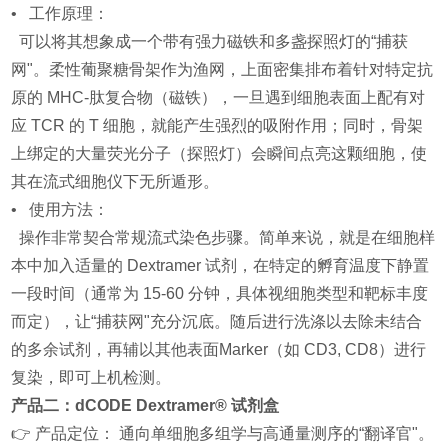
• 工作原理：
可以将其想象成一个带有强力磁铁和多盏探照灯的“捕获
网"。柔性葡聚糖骨架作为渔网，上面密集排布着针对特定抗
原的 MHC-肽复合物（磁铁），一旦遇到细胞表面上配有对
应 TCR 的 T 细胞，就能产生强烈的吸附作用；同时，骨架
上绑定的大量荧光分子（探照灯）会瞬间点亮这颗细胞，使
其在流式细胞仪下无所遁形。
• 使用方法：
操作非常契合常规流式染色步骤。简单来说，就是在细胞样
本中加入适量的 Dextramer 试剂，在特定的孵育温度下静置
一段时间（通常为 15-60 分钟，具体视细胞类型和靶标丰度
而定），让“捕获网"充分沉底。随后进行洗涤以去除未结合
的多余试剂，再辅以其他表面Marker（如 CD3, CD8）进行
复染，即可上机检测。
产品二：dCODE Dextramer® 试剂盒
👉 产品定位： 通向单细胞多组学与高通量测序的“翻译官"。