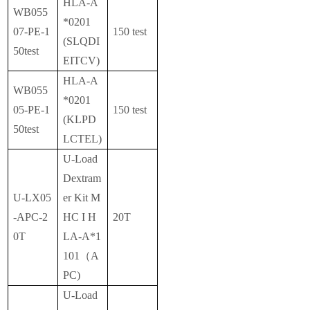
HLA-A
WB055
*0201
07-PE-1
150 test
(SLQDI
50test
EITCV)
HLA-A
WB055
*0201
05-PE-1
150 test
(KLPD
50test
LCTEL)
U-Load
Dextram
U-LX05
er Kit M
-APC-2
HC I H
20T
0T
LA-A*1
101（A
PC)
U-Load