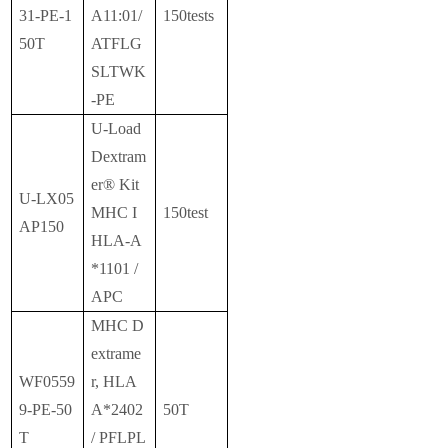
31-PE-1
A11:01/
150tests
50T
ATFLG
SLTWK
-PE
U-Load
Dextram
er® Kit
U-LX05
MHC I
150test
AP150
HLA-A
*1101 /
APC
MHC D
extrame
WF0559
r, HLA
9-PE-50
A*2402
50T
T
/ PFLPL