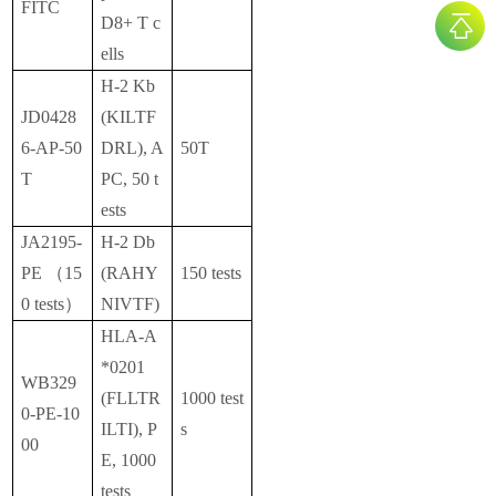
FITC
D8+ T c
ells
H-2 Kb
JD0428
(KILTF
6-AP-50
DRL), A
50T
T
PC, 50 t
ests
JA2195-
H-2 Db
PE （15
(RAHY
150 tests
0 tests）
NIVTF)
HLA-A
*0201
WB329
(FLLTR
1000 test
0-PE-10
ILTI), P
s
00
E, 1000
tests