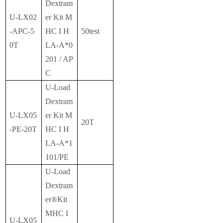
Dextram
U-LX02
er Kit M
-APC-5
HC I H
50test
0T
LA-A*0
201 / AP
C
U-Load
Dextram
U-LX05
er Kit M
20T
-PE-20T
HC I H
LA-A*1
101/PE
U-Load
Dextram
er®Kit
MHC I
U-LX05