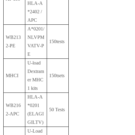
HLA-A
*2402 /
APC
A*0201/
WB213
NLVPM
150tests
2-PE
VATV-P
E
U-load
Dextram
MHCI
150tsets
er MHC
1 kits
HLA-A
WB216
*0201
50 Tests
2-APC
(ELAGI
GILTV)
U-Load