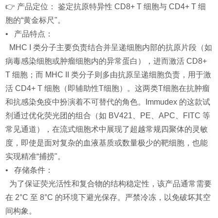
👉 产品定位： 鉴定抗原特异性 CD8+ T 细胞与 CD4+ T 细
胞的“黄金标尺"。
• 产品特点：
MHC I 类分子主要负责结合并呈递细胞内部的抗原片段（如
病毒感染细胞或肿瘤细胞内的异常蛋白），进而激活 CD8+
T 细胞；而 MHC II 类分子则多由抗原呈递细胞负责，用于激
活 CD4+ T 细胞（即辅助性T细胞）。这两类T细胞在抗肿瘤
和抗感染免疫中扮演着不可替代的角色。Immudex 的这款试
剂通过优化荧光团的组合（如 BV421、PE、APC、FITC 等
常见通道），在流式细胞术中展现了超越常规四聚体的灵敏
度，即使是面对复杂的血液基质或数量极少的靶细胞，也能
实现精准“捕捞"。
• 存储条件：
为了保证荧光活性和复合物的结构稳定性，该产品通常需要
在 2°C 至 8°C 的环境下避光保存。严禁冷冻，以免破坏其空
间构象。