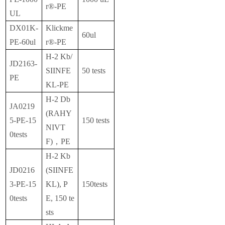
r®-PE
UL
DX01K-
Klickme
60ul
PE-60ul
r®-PE
H-2 Kb/
JD2163-
SIINFE
50 tests
PE
KL-PE
H-2 Db
JA0219
(RAHY
5-PE-15
150 tests
NIVT
0tests
F)，PE
H-2 Kb
JD0216
(SIINFE
3-PE-15
KL), P
150tests
0tests
E, 150 te
sts