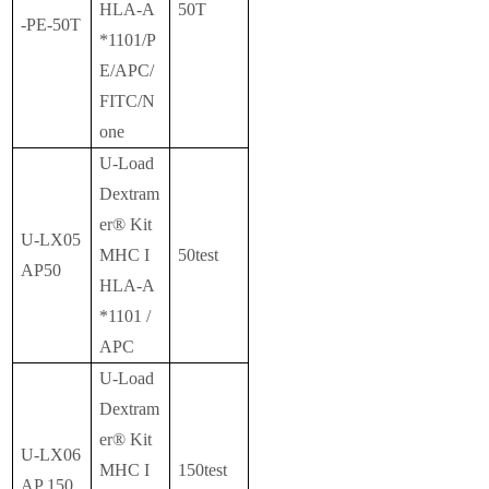
HLA-A
50T
-PE-50T
*1101/P
E/APC/
FITC/N
one
U-Load
Dextram
er® Kit
U-LX05
MHC I
50test
AP50
HLA-A
*1101 /
APC
U-Load
Dextram
er® Kit
U-LX06
MHC I
150test
AP 150