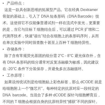
• 产品特点：
这是一款具创新思维的拓展型产品。它在经典 Dextramer
骨架的基础上，引入了 DNA 短条形码（DNA Barcode）技
术。这使得它不仅能像普通试剂一样在流式中发光，更重要
的是，当它与目标 T 细胞结合后，可以通过 PCR 扩增和二
代测序技术，快速“读出"结合在细胞上的条形码序列，从而
在单次实验中同时筛查数十甚至上百种 T 细胞特异性。
• 存储条件：
除了含有常规荧光基团的组分需 2°C - 8°C 避光保存外，含
有 DNA 条形码的组分通常对反复冻融极为敏感，因此建议
在 -20°C 条件下分装保存，并避免多次冻融循环。
• 工作原理：
如果说传统试剂是给细胞贴上彩色标签，那么 dCODE 就是
给细胞附上一个“微芯片"。每种特定的抗原对应一段特定的
DNA barcode。当混合了多种 dCODE 探针与细胞孵育后，
不同的 T 细胞会根据自身的抗原特异性“捕获"不同的探针。