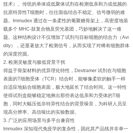
技术）。传统的单体或低聚体试剂在检测低亲和力或低频的
抗原特异性T细胞时，往往面临结合不稳定、信号微弱的难
题。Immudex 通过在一条柔性的葡聚糖骨架上，高密度地装
载多个 MHC-肽复合物及荧光基团，巧妙地解决了这一难
题。这种结构设计不仅增加了试剂与目标细胞的结合力（Avi
dity），还显著放大了检测信号，从而实现了对稀有细胞群体
的深度挖掘。
2. 检测灵敏度与极低背景干扰
得益于骨架材料的优异理化特性，Dextramer 试剂在与细胞
表面的T细胞受体（TCR）结合时，能够像柔软的触手一样
自适应地贴合细胞表面，极大地延长了结合时间。这一特性
使得试剂盒能够稳定地揪出那些表达低亲和力受体的T细
胞，同时大幅压低非特异性结合的背景噪音，为科研人员呈
现高分辨率、高信噪比的实验数据。
3. 广泛的应用场景与多平台兼容性
Immudex 深知现代免疫学的复杂性，因此其产品线并非单一