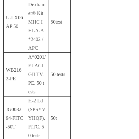
Dextram
er® Kit
U-LX06
MHC I
50test
AP 50
HLA-A
*2402 /
APC
A*0201/
ELAGI
WB216
GILTV-
50 tests
2-PE
PE, 50 t
ests
H-2 Ld
JG0032
(SPSYV
94-FITC
YHQF),
50t
-50T
FITC, 5
0 tests