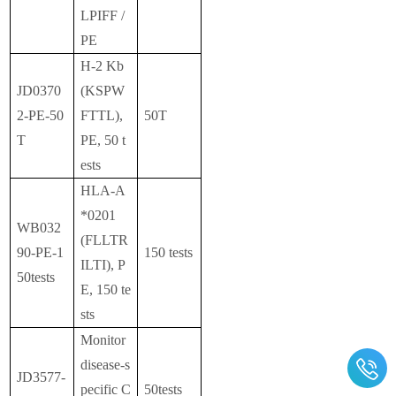
LPIFF /
PE
H-2 Kb
JD0370
(KSPW
2-PE-50
FTTL),
50T
T
PE, 50 t
ests
HLA-A
*0201
WB032
(FLLTR
90-PE-1
150 tests
ILTI), P
50tests
E, 150 te
sts
Monitor
disease-s
JD3577-
pecific C
50tests