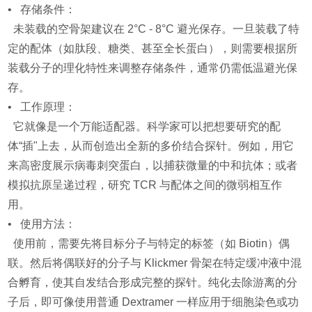
• 存储条件：
未装载的空骨架建议在 2°C - 8°C 避光保存。一旦装载了特
定的配体（如肽段、糖类、甚至全长蛋白），则需要根据所
装载分子的理化特性来调整存储条件，通常仍需低温避光保
存。
• 工作原理：
它就像是一个万能适配器。科学家可以把想要研究的配
体“插"上去，从而创造出全新的多价结合探针。例如，用它
来高密度展示病毒刺突蛋白，以捕获微量的中和抗体；或者
模拟抗原呈递过程，研究 TCR 与配体之间的微弱相互作
用。
• 使用方法：
使用前，需要先将目标分子与特定的标签（如 Biotin）偶
联。然后将偶联好的分子与 Klickmer 骨架在特定缓冲液中混
合孵育，使其自发结合形成完整的探针。纯化去除游离的分
子后，即可像使用普通 Dextramer 一样应用于细胞染色或功