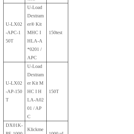
U-Load
Dextram
U-LX02
er® Kit
-APC-1
MHC I
150test
50T
HLA-A
*0201 /
APC
U-Load
Dextram
U-LX02
er Kit M
-AP-150
HC I H
150T
T
LA-A02
01 / AP
C
DX01K-
Klickme
PE-1000
1000 uL