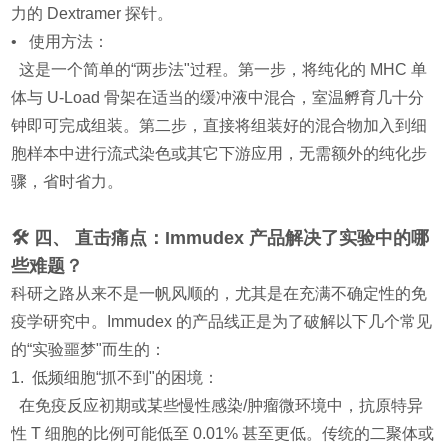
力的 Dextramer 探针。
• 使用方法：
这是一个简单的“两步法"过程。第一步，将纯化的 MHC 单
体与 U-Load 骨架在适当的缓冲液中混合，室温孵育几十分
钟即可完成组装。第二步，直接将组装好的混合物加入到细
胞样本中进行流式染色或其它下游应用，无需额外的纯化步
骤，省时省力。
🛠️ 四、 直击痛点：Immudex 产品解决了实验中的哪
些难题？
科研之路从来不是一帆风顺的，尤其是在充满不确定性的免
疫学研究中。Immudex 的产品线正是为了破解以下几个常见
的“实验噩梦"而生的：
1. 低频细胞“抓不到"的困境：
在免疫反应初期或某些慢性感染/肿瘤微环境中，抗原特异
性 T 细胞的比例可能低至 0.01% 甚至更低。传统的二聚体或