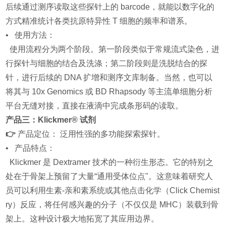
后续通过测序读取这些探针上的 barcode，就能以数字化的
方式精准统计各类抗原特异性 T 细胞的频率和谱系。
• 使用方法：
使用流程分为两个阶段。第一阶段类似于常规流式染色，进
行探针与细胞的结合及洗涤；第二阶段则是洗脱结合的探
针，进行后续的 DNA 扩增和测序文库制备。当然，也可以
将其与 10x Genomics 或 BD Rhapsody 等主流单细胞分析
平台无缝对接，直接在液滴中完成条形码的读取。
产品三：Klickmer® 试剂
👉
产品定位： 泛用性强的多功能探索探针。
• 产品特点：
Klickmer 是 Dextramer 技术的一种衍生形态。它的特别之
处在于骨架上预留了大量“通用受体位点"。这意味着研究人
员可以利用生素-亲和素系统或其他点击化学（Click Chemist
ry）反应，将任何感兴趣的分子（不仅仅是 MHC）装载到骨
架上。这种设计极大地拓宽了其应用边界。