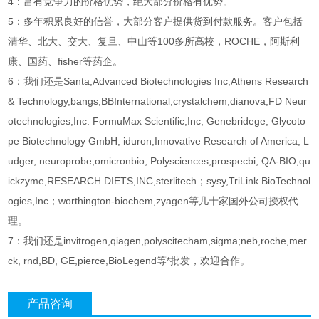
4：富有竞争力的价格优势，绝大部分价格有优势。
5：多年积累良好的信誉，大部分客户提供货到付款服务。客户包括
清华、北大、交大、复旦、中山等100多所高校，ROCHE，阿斯利
康、国药、fisher等药企。
6：我们还是Santa,Advanced Biotechnologies Inc,Athens Research
& Technology,bangs,BBInternational,crystalchem,dianova,FD Neur
otechnologies,Inc. FormuMax Scientific,Inc, Genebridege, Glycoto
pe Biotechnology GmbH; iduron,Innovative Research of America, L
udger, neuroprobe,omicronbio, Polysciences,prospecbi, QA-BIO,qu
ickzyme,RESEARCH DIETS,INC,sterlitech；sysy,TriLink BioTechnol
ogies,Inc；worthington-biochem,zyagen等几十家国外公司授权代
理。
7：我们还是invitrogen,qiagen,polyscitecham,sigma;neb,roche,mer
ck, rnd,BD, GE,pierce,BioLegend等*批发，欢迎合作。
产品咨询