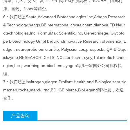
清华、北大、交大、复旦、中山等100多所高校，ROCHE，阿斯利
康、国药、fisher等药企。
6：我们还是Santa,Advanced Biotechnologies Inc,Athens Research
& Technology,bangs,BBInternational,crystalchem,dianova,FD Neur
otechnologies,Inc. FormuMax Scientific,Inc, Genebridege, Glycoto
pe Biotechnology GmbH; iduron,Innovative Research of America, L
udger, neuroprobe,omicronbio, Polysciences,prospecbi, QA-BIO,qu
ickzyme,RESEARCH DIETS,INC,sterlitech；sysy,TriLink BioTechnol
ogies,Inc；worthington-biochem,zyagen等几十家国外公司授权代
理。
7：我们还是invitrogen,qiagen,Proliant Health and Biologicalsam,sig
ma;neb,roche,merck, rnd,BD, GE,pierce,BioLegend等*批发，欢迎
合作。
产品咨询