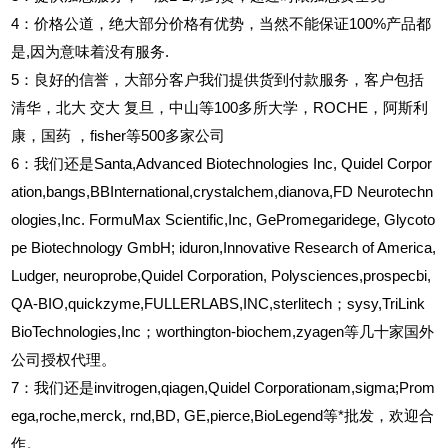
4
：价格公道，绝大部分价格有优势，当然不能保证100%产品都
是,因为意味着没有服务.
5
：良好的信誉，大部分客户我们提供货到付款服务，客户包括
清华，北大
交大
复旦，中山等100多所大学，ROCHE，阿斯利
康，国药
，fisher等500多家公司
6
：我们还是Santa,Advanced Biotechnologies Inc, Quidel Corpor
ation,bangs,BBInternational,crystalchem,dianova,FD Neurotechn
ologies,Inc. FormuMax Scientific,Inc, GePromegaridege, Glycoto
pe Biotechnology GmbH; iduron,Innovative Research of America,
Ludger, neuroprobe,Quidel Corporation, Polysciences,prospecbi,
QA-BIO,quickzyme,FULLERLABS,INC,sterlitech；sysy,TriLink
BioTechnologies,Inc；worthington-biochem,zyagen等几十家国外
公司授权代理。
7：我们还是invitrogen,qiagen,Quidel Corporationam,sigma;Prom
ega,roche,merck, rnd,BD, GE,pierce,BioLegend等*批发，欢迎合
作。