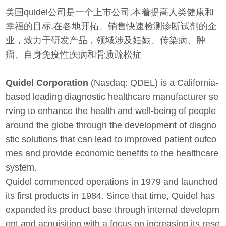
美国quidel公司是一个上市公司,本着提高人类健康和
幸福的目标,在各地开拓、销售快速检测诊断试剂的企
业，致力于研发产品，领域涉及妊娠、传染病、肿
瘤、自身免疫性疾病和骨质疏松症
Quidel Corporation
(Nasdaq: QDEL) is a California-
based leading diagnostic healthcare manufacturer se
rving to enhance the health and well-being of people
around the globe through the development of diagno
stic solutions that can lead to improved patient outco
mes and provide economic benefits to the healthcare
system.
Quidel commenced operations in 1979 and launched
its first products in 1984. Since that time, Quidel has
expanded its product base through internal developm
ent and acquisition with a focus on increasing its rese