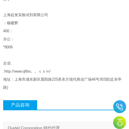
上海起发实验试剂有限公司
：杨建辉
400
：
办公：
*8006
企业
:
:http://www.qfbio。。ｃｏｍ/
地址：上海市浦东新区晨阳路
225
弄东方现代商业广场
46
号
303
室
(
近东亭
路
)
产品咨询