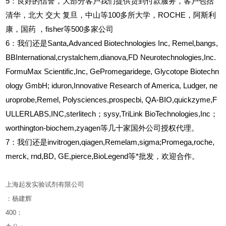
5
：良好的信誉，大部分客户我们提供货到付款服务，客户包括
清华，北大
交大
复旦，中山等100多所大学，ROCHE，阿斯利
康，国药
，fisher等500多家公司
6
：我们还是Santa,Advanced Biotechnologies Inc, Remel,bangs,
BBInternational,crystalchem,dianova,FD Neurotechnologies,Inc.
FormuMax Scientific,Inc, GePromegaridege, Glycotope Biotechn
ology GmbH; iduron,Innovative Research of America, Ludger, ne
uroprobe,Remel, Polysciences,prospecbi, QA-BIO,quickzyme,F
ULLERLABS,INC,sterlitech；sysy,TriLink BioTechnologies,Inc；
worthington-biochem,zyagen等几十家国外公司授权代理。
7：我们还是invitrogen,qiagen,Remelam,sigma;Promega,roche,
merck, rnd,BD, GE,pierce,BioLegend等*批发，欢迎合作。
上海起发实验试剂有限公司
：杨建辉
400
：