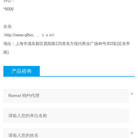
办公：
*8006
企业
:
:http://www.qfbio。。ｃｏｍ/
地址：上海市浦东新区晨阳路
225
弄东方现代商业广场
46
号
303
室
(
近东亭
路
)
产品咨询