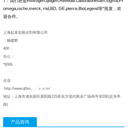
7：我们还是invitrogen,qiagen,HiMedia Laboratoriesam,sigma;Pr
omega,roche,merck, rnd,BD, GE,pierce,BioLegend等*批发，欢
迎合作。
上海起发实验试剂有限公司
：杨建辉
400
：
办公：
*8006
企业
:
:http://www.qfbio。。ｃｏｍ/
地址：上海市浦东新区晨阳路
225
弄东方现代商业广场
46
号
303
室
(
近东亭
路
)
产品咨询