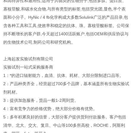
和高特异性和通用性,适用于共轭类的生物分子,包括多肽、蛋白质、
寡核苷酸,和碳水化合物,与所有类型的标签,包括荧光团,显色,半个表
面和小分子。HyNic / 4 fb化学构成大多数Solulink广泛的产品目录,包
含各种工具和工具,使效率和稳定的抗体、珠、寡核苷酸标签。公司保
持不断增长的客户群,今天超过1400活跃账户,包括OEM和供应协议与
的生物技术公司,制药公司和研究机构。
上海起发实验试剂有限公司
实验试剂一站式采购服务商
1：*的进口辐射能力，血清、抗体、耗材、大部分限制进口品等。
2：产品种类齐全，经营超过700多个品牌，基本涵盖所有生物实验试
剂耗材。
3：提供加急服务，货品一般1-2周到货。
4：富有竞争力的价格优势，绝大部分价格有优势。
5：多年积累良好的信誉，大部分客户提供货到付款服务。客户包括
清华、北大、交大、复旦、中山等100多所高校，ROCHE，阿斯利