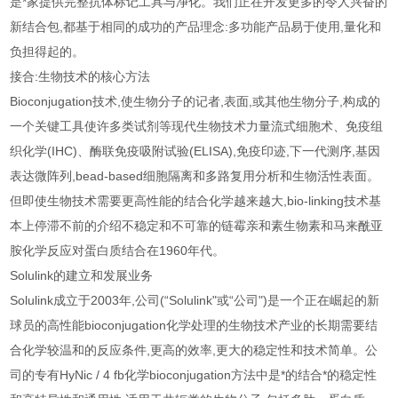
是*家提供完整抗体标记工具与净化。我们正在开发更多的令人兴奋的
新结合包,都基于相同的成功的产品理念:多功能产品易于使用,量化和
负担得起的。
接合:生物技术的核心方法
Bioconjugation技术,使生物分子的记者,表面,或其他生物分子,构成的
一个关键工具使许多类试剂等现代生物技术力量流式细胞术、免疫组
织化学(IHC)、酶联免疫吸附试验(ELISA),免疫印迹,下一代测序,基因
表达微阵列,bead-based细胞隔离和多路复用分析和生物活性表面。
但即使生物技术需要更高性能的结合化学越来越大,bio-linking技术基
本上停滞不前的介绍不稳定和不可靠的链霉亲和素生物素和马来酰亚
胺化学反应对蛋白质结合在1960年代。
Solulink的建立和发展业务
Solulink成立于2003年,公司(“Solulink"或“公司")是一个正在崛起的新
球员的高性能bioconjugation化学处理的生物技术产业的长期需要结
合化学较温和的反应条件,更高的效率,更大的稳定性和技术简单。公
司的专有HyNic / 4 fb化学bioconjugation方法中是*的结合*的稳定性