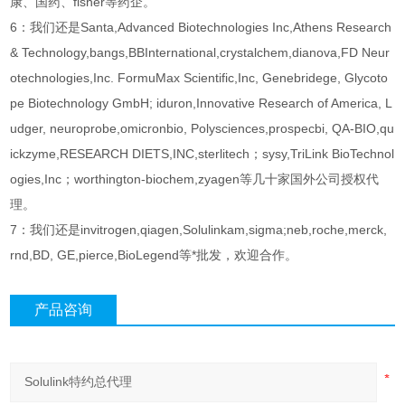
康、国药、fisher等药企。
6：我们还是Santa,Advanced Biotechnologies Inc,Athens Research
& Technology,bangs,BBInternational,crystalchem,dianova,FD Neur
otechnologies,Inc. FormuMax Scientific,Inc, Genebridege, Glycoto
pe Biotechnology GmbH; iduron,Innovative Research of America, L
udger, neuroprobe,omicronbio, Polysciences,prospecbi, QA-BIO,qu
ickzyme,RESEARCH DIETS,INC,sterlitech；sysy,TriLink BioTechnol
ogies,Inc；worthington-biochem,zyagen等几十家国外公司授权代
理。
7：我们还是invitrogen,qiagen,Solulinkam,sigma;neb,roche,merck,
rnd,BD, GE,pierce,BioLegend等*批发，欢迎合作。
产品咨询