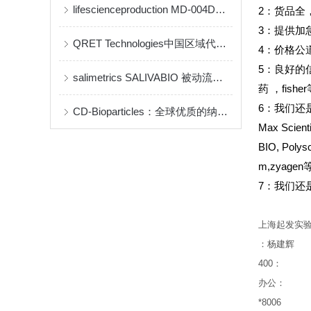
lifescienceproduction MD-004D说明书
2
：货品全
3
：提供加
QRET Technologies中国区域代理商及品牌介绍(qrettech特约代理)
4
：价格公
5
：良好的
salimetrics ​SALIVABIO 被动流口水法
药
，fish
6
：我们还是Sant
CD-Bioparticles：全球优质的纳米药物递送与生物材料研发平台
Max Scient
BIO, Polys
m,zyag
7：我们还是inv
上海起发实
：杨建辉
400
：
办公：
*8006