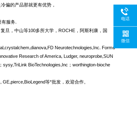
是冷偏的产品那就更有优势，
电话
有服务.
复旦，中山等100多所大学，ROCHE，阿斯利康，国
微信
,crystalchem,dianova,FD Neurotechnologies,Inc. Formu
nnovative Research of America, Ludger, neuroprobe,SUN
sysy,TriLink BioTechnologies,Inc；worthington-bioche
d,BD, GE,pierce,BioLegend等*批发，欢迎合作。