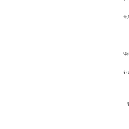
常
详
补