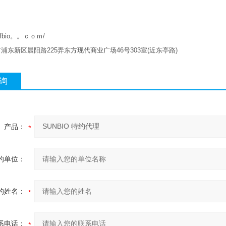
w.qfbio。。ｃｏｍ/
市浦东新区晨阳路
225
弄东方现代商业广场
46
号
303
室
(
近东亭路
)
询
产品：
的单位：
的姓名：
系电话：