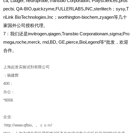
ca, Ludger, neuroprobe,Transbio Corporation, Polysciences,pros
pecbi, QA-BIO,quickzyme,FULLERLABS,INC,sterlitech；sysy,T
riLink BioTechnologies,Inc；worthington-biochem,zyagen等几十
家国外公司授权代理。
7：我们还是invitrogen,qiagen,Transbio Corporationam,sigma;Pro
mega,roche,merck, rnd,BD, GE,pierce,BioLegend等*批发，欢迎
合作。
上海起发实验试剂有限公司
：杨建辉
400
：
办公：
*8006
企业
:
:http://www.qfbio。。ｃｏｍ/