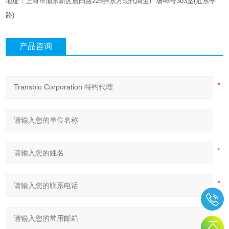
地址：上海市浦东新区晨阳路
225
弄东方现代商业广场
46
号
303
室
(
近东亭
路
)
产品咨询