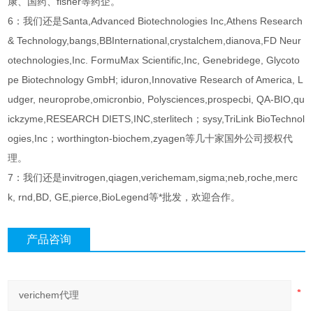
康、国药、fisher等药企。
6：我们还是Santa,Advanced Biotechnologies Inc,Athens Research
& Technology,bangs,BBInternational,crystalchem,dianova,FD Neur
otechnologies,Inc. FormuMax Scientific,Inc, Genebridege, Glycoto
pe Biotechnology GmbH; iduron,Innovative Research of America, L
udger, neuroprobe,omicronbio, Polysciences,prospecbi, QA-BIO,qu
ickzyme,RESEARCH DIETS,INC,sterlitech；sysy,TriLink BioTechnol
ogies,Inc；worthington-biochem,zyagen等几十家国外公司授权代
理。
7：我们还是invitrogen,qiagen,verichemam,sigma;neb,roche,merc
k, rnd,BD, GE,pierce,BioLegend等*批发，欢迎合作。
产品咨询