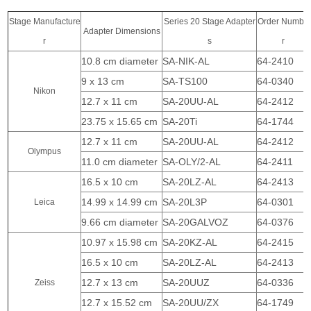
Stage Manufacture
Series 20 Stage Adapter
Order Numbe
Adapter Dimensions
r
s
r
10.8 cm diameter
SA-NIK-AL
64-2410
9 x 13 cm
SA-TS100
64-0340
Nikon
12.7 x 11 cm
SA-20UU-AL
64-2412
23.75 x 15.65 cm
SA-20Ti
64-1744
12.7 x 11 cm
SA-20UU-AL
64-2412
Olympus
11.0 cm diameter
SA-OLY/2-AL
64-2411
16.5 x 10 cm
SA-20LZ-AL
64-2413
14.99 x 14.99 cm
SA-20L3P
64-0301
Leica
9.66 cm diameter
SA-20GALVOZ
64-0376
10.97 x 15.98 cm
SA-20KZ-AL
64-2415
16.5 x 10 cm
SA-20LZ-AL
64-2413
12.7 x 13 cm
SA-20UUZ
64-0336
Zeiss
12.7 x 15.52 cm
SA-20UU/ZX
64-1749