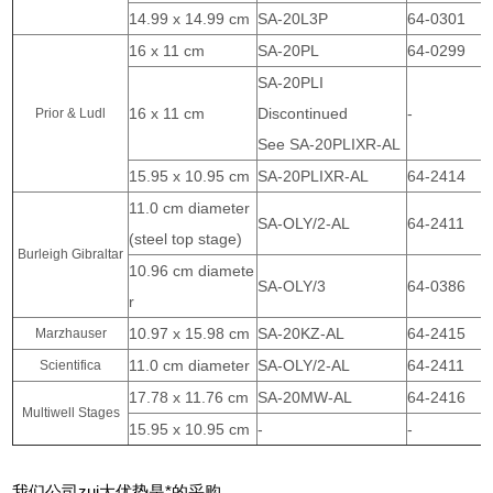
14.99 x 14.99 cm
SA-20L3P
64-0301
16 x 11 cm
SA-20PL
64-0299
SA-20PLI
16 x 11 cm
Discontinued
-
Prior & Ludl
See SA-20PLIXR-AL
15.95 x 10.95 cm
SA-20PLIXR-AL
64-2414
11.0 cm diameter
SA-OLY/2-AL
64-2411
(steel top stage)
Burleigh Gibraltar
10.96 cm diamete
SA-OLY/3
64-0386
r
10.97 x 15.98 cm
SA-20KZ-AL
64-2415
Marzhauser
11.0 cm diameter
SA-OLY/2-AL
64-2411
Scientifica
17.78 x 11.76 cm
SA-20MW-AL
64-2416
Multiwell Stages
15.95 x 10.95 cm
-
-
我们公司zui大优势是*的采购，