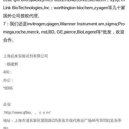
Link BioTechnologies,Inc；worthington-biochem,zyagen等几十家
国外公司授权代理。
7：我们还是invitrogen,qiagen,Warnner Instrument am,sigma;Pro
mega,roche,merck, rnd,BD, GE,pierce,BioLegend等*批发，欢迎
合作。
上海起发实验试剂有限公司
：杨建辉
400
：
办公：
*8006
企业
:
:http://www.qfbio。。ｃｏｍ/
地址：上海市浦东新区晨阳路
225
弄东方现代商业广场
46
号
303
室
(
近东亭
路
)