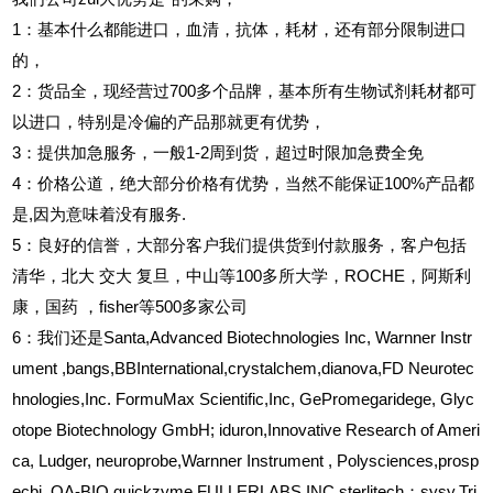
1
：基本什么都能进口，血清，抗体，耗材，还有部分限制进口
的，
2
：货品全，现经营过700多个品牌，基本所有生物试剂耗材都可
以进口，特别是冷偏的产品那就更有优势，
3
：提供加急服务，一般1-2周到货，超过时限加急费全免
4
：价格公道，绝大部分价格有优势，当然不能保证100%产品都
是,因为意味着没有服务.
5
：良好的信誉，大部分客户我们提供货到付款服务，客户包括
清华，北大
交大
复旦，中山等100多所大学，ROCHE，阿斯利
康，国药
，fisher等500多家公司
6
：我们还是Santa,Advanced Biotechnologies Inc, Warnner Instr
ument ,bangs,BBInternational,crystalchem,dianova,FD Neurotec
hnologies,Inc. FormuMax Scientific,Inc, GePromegaridege, Glyc
otope Biotechnology GmbH; iduron,Innovative Research of Ameri
ca, Ludger, neuroprobe,Warnner Instrument , Polysciences,prosp
ecbi, QA-BIO,quickzyme,FULLERLABS,INC,sterlitech；sysy,Tri